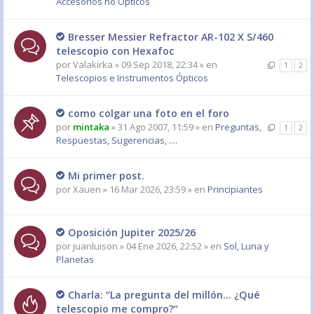
Accesorios no Ópticos
Bresser Messier Refractor AR-102 X S/460
telescopio con Hexafoc
por
Valakirka
» 09 Sep 2018, 22:34 » en
1
2
Telescopios e Instrumentos Ópticos
como colgar una foto en el foro
por
mintaka
» 31 Ago 2007, 11:59 » en
Preguntas,
1
2
Respuestas, Sugerencias, ....
Mi primer post.
por
Xauen
» 16 Mar 2026, 23:59 » en
Principiantes
Oposición Jupiter 2025/26
por
juanluison
» 04 Ene 2026, 22:52 » en
Sol, Luna y
Planetas
Charla: “La pregunta del millón… ¿Qué
telescopio me compro?”