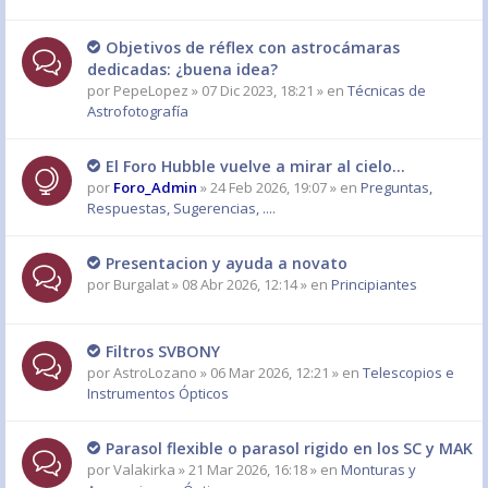
Objetivos de réflex con astrocámaras
dedicadas: ¿buena idea?
por
PepeLopez
» 07 Dic 2023, 18:21 » en
Técnicas de
Astrofotografía
El Foro Hubble vuelve a mirar al cielo...
por
Foro_Admin
» 24 Feb 2026, 19:07 » en
Preguntas,
Respuestas, Sugerencias, ....
Presentacion y ayuda a novato
por
Burgalat
» 08 Abr 2026, 12:14 » en
Principiantes
Filtros SVBONY
por
AstroLozano
» 06 Mar 2026, 12:21 » en
Telescopios e
Instrumentos Ópticos
Parasol flexible o parasol rigido en los SC y MAK
por
Valakirka
» 21 Mar 2026, 16:18 » en
Monturas y