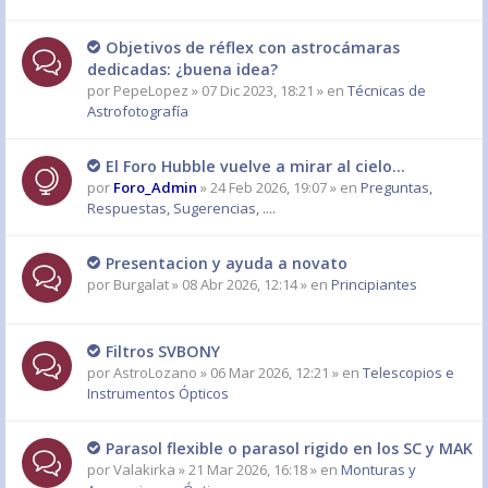
Objetivos de réflex con astrocámaras
dedicadas: ¿buena idea?
por
PepeLopez
» 07 Dic 2023, 18:21 » en
Técnicas de
Astrofotografía
El Foro Hubble vuelve a mirar al cielo...
por
Foro_Admin
» 24 Feb 2026, 19:07 » en
Preguntas,
Respuestas, Sugerencias, ....
Presentacion y ayuda a novato
por
Burgalat
» 08 Abr 2026, 12:14 » en
Principiantes
Filtros SVBONY
por
AstroLozano
» 06 Mar 2026, 12:21 » en
Telescopios e
Instrumentos Ópticos
Parasol flexible o parasol rigido en los SC y MAK
por
Valakirka
» 21 Mar 2026, 16:18 » en
Monturas y