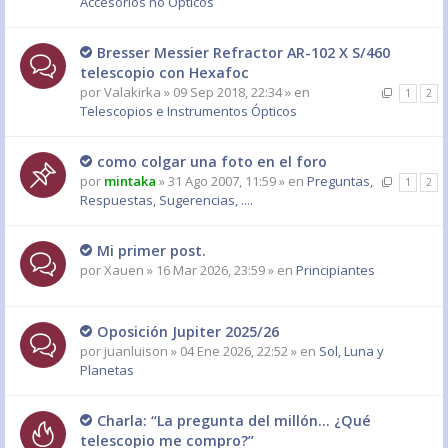
Accesorios no Ópticos
Bresser Messier Refractor AR-102 X S/460
telescopio con Hexafoc
por
Valakirka
» 09 Sep 2018, 22:34 » en
1
2
Telescopios e Instrumentos Ópticos
como colgar una foto en el foro
por
mintaka
» 31 Ago 2007, 11:59 » en
Preguntas,
1
2
Respuestas, Sugerencias, ....
Mi primer post.
por
Xauen
» 16 Mar 2026, 23:59 » en
Principiantes
Oposición Jupiter 2025/26
por
juanluison
» 04 Ene 2026, 22:52 » en
Sol, Luna y
Planetas
Charla: “La pregunta del millón… ¿Qué
telescopio me compro?”