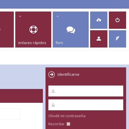
enlaces rápidos
foro
Identificarse
Olvidé mi contraseña
Recordar