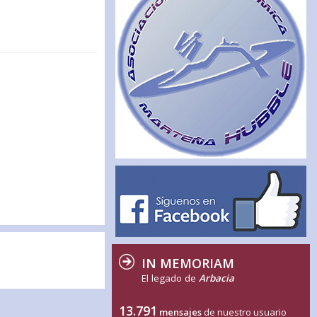
IN MEMORIAM
El legado de
Arbacia
13.791
mensajes
de nuestro usuario