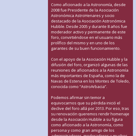
Como aficionado a la Astronomía, desde
2008 fue Presidente de la Asociación
Astronómica AstroHenares y socio
destacado de la Asociación Astronómica
Hubble. Desde 2005 y durante 8 años fue
moderador activo y permanente de este
foro, convirtiéndose en el usuario más
prolífico del mismo y en uno de los
garantes de su buen funcionamiento.
Con el apoyo de la Asociación Hubble y la
difusión del foro, organizó algunas de las
reuniones de aficionados a la Astronomía
más importantes de España, como la de
Navas de Estena en los Montes de Toledo,
conocida como “AstroArbacia”.
Podemos afirmar sin temor a
equivocarnos que su pérdida inició el
declive del foro allá por 2013. Por eso, tras
su renovación queremos rendir homenaje
desde la Asociación Hubble a su figura
como aficionado a la Astronomía, como
persona y como gran amigo de los
administradores, moderadores y muchos