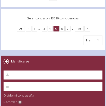
Se encontraron 13610 coincidencias
1
…
3
4
5
6
7
…
1361
Ir a
Identificarse
Olvidé mi contraseña
Recordar