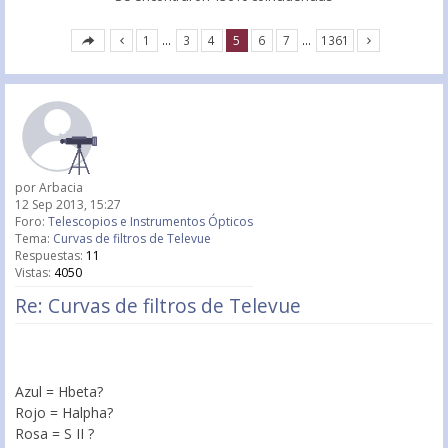
1
…
3
4
5
6
7
…
1361
por
Arbacia
12 Sep 2013, 15:27
Foro:
Telescopios e Instrumentos Ópticos
Tema:
Curvas de filtros de Televue
Respuestas:
11
Vistas:
4050
Re: Curvas de filtros de Televue
Azul = Hbeta?
Rojo = Halpha?
Rosa = S II ?