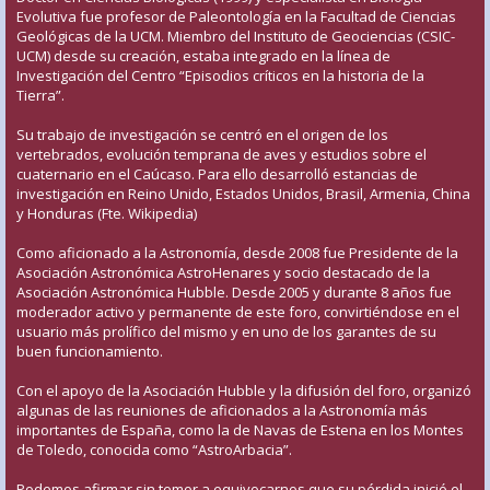
Evolutiva fue profesor de Paleontología en la Facultad de Ciencias
Geológicas de la UCM. Miembro del Instituto de Geociencias (CSIC-
UCM) desde su creación, estaba integrado en la línea de
Investigación del Centro “Episodios críticos en la historia de la
Tierra”.
Su trabajo de investigación se centró en el origen de los
vertebrados, evolución temprana de aves y estudios sobre el
cuaternario en el Caúcaso. Para ello desarrolló estancias de
investigación en Reino Unido, Estados Unidos, Brasil, Armenia, China
y Honduras (Fte. Wikipedia)
Como aficionado a la Astronomía, desde 2008 fue Presidente de la
Asociación Astronómica AstroHenares y socio destacado de la
Asociación Astronómica Hubble. Desde 2005 y durante 8 años fue
moderador activo y permanente de este foro, convirtiéndose en el
usuario más prolífico del mismo y en uno de los garantes de su
buen funcionamiento.
Con el apoyo de la Asociación Hubble y la difusión del foro, organizó
algunas de las reuniones de aficionados a la Astronomía más
importantes de España, como la de Navas de Estena en los Montes
de Toledo, conocida como “AstroArbacia”.
Podemos afirmar sin temor a equivocarnos que su pérdida inició el