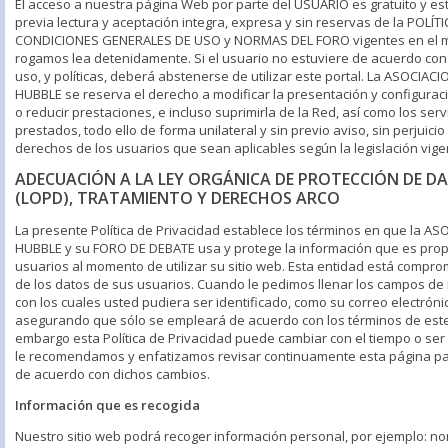
El acceso a nuestra página Web por parte del USUARIO es gratuito y es
previa lectura y aceptación integra, expresa y sin reservas de la POLÍT
CONDICIONES GENERALES DE USO y NORMAS DEL FORO vigentes en el m
rogamos lea detenidamente. Si el usuario no estuviere de acuerdo con
uso, y políticas, deberá abstenerse de utilizar este portal. La ASOCI
HUBBLE se reserva el derecho a modificar la presentación y configurac
o reducir prestaciones, e incluso suprimirla de la Red, así como los ser
prestados, todo ello de forma unilateral y sin previo aviso, sin perjuicio
derechos de los usuarios que sean aplicables según la legislación vige
ADECUACIÓN A LA LEY ORGÁNICA DE PROTECCIÓN DE D
(LOPD), TRATAMIENTO Y DERECHOS ARCO
La presente Política de Privacidad establece los términos en que la
HUBBLE y su FORO DE DEBATE usa y protege la información que es pro
usuarios al momento de utilizar su sitio web. Esta entidad está compro
de los datos de sus usuarios. Cuando le pedimos llenar los campos de
con los cuales usted pudiera ser identificado, como su correo electrón
asegurando que sólo se empleará de acuerdo con los términos de est
embargo esta Política de Privacidad puede cambiar con el tiempo o ser 
le recomendamos y enfatizamos revisar continuamente esta página p
de acuerdo con dichos cambios.
Información que es recogida
Nuestro sitio web podrá recoger información personal, por ejemplo: n