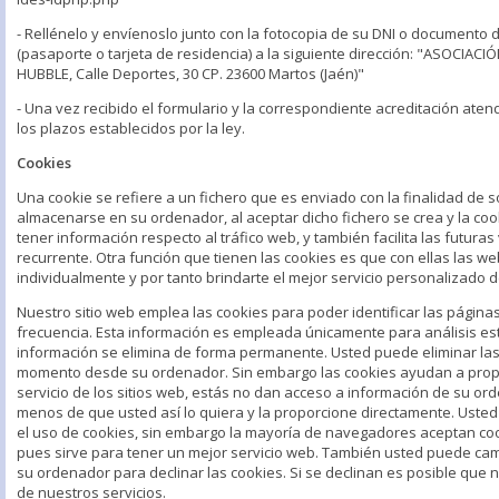
- Rellénelo y envíenoslo junto con la fotocopia de su DNI o documento d
(pasaporte o tarjeta de residencia) a la siguiente dirección: "ASOCIA
HUBBLE, Calle Deportes, 30 CP. 23600 Martos (Jaén)"
- Una vez recibido el formulario y la correspondiente acreditación aten
los plazos establecidos por la ley.
Cookies
Una cookie se refiere a un fichero que es enviado con la finalidad de s
almacenarse en su ordenador, al aceptar dicho fichero se crea y la coo
tener información respecto al tráfico web, y también facilita las futuras
recurrente. Otra función que tienen las cookies es que con ellas las 
individualmente y por tanto brindarte el mejor servicio personalizado 
Nuestro sitio web emplea las cookies para poder identificar las página
frecuencia. Esta información es empleada únicamente para análisis est
información se elimina de forma permanente. Usted puede eliminar las
momento desde su ordenador. Sin embargo las cookies ayudan a prop
servicio de los sitios web, estás no dan acceso a información de su ord
menos de que usted así lo quiera y la proporcione directamente. Uste
el uso de cookies, sin embargo la mayoría de navegadores aceptan c
pues sirve para tener un mejor servicio web. También usted puede cam
su ordenador para declinar las cookies. Si se declinan es posible que 
de nuestros servicios.