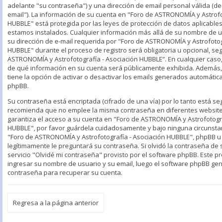
adelante "su contraseña") y una dirección de email personal válida (d
email"). La información de su cuenta en "Foro de ASTRONOMÍA y Astrofo
HUBBLE" está protegida por las leyes de protección de datos aplicables
estamos instalados. Cualquier información más allá de su nombre de u
su dirección de e-mail requerida por "Foro de ASTRONOMÍA y Astrofotog
HUBBLE" durante el proceso de registro será obligatoria u opcional, segú
ASTRONOMÍA y Astrofotografía - Asociación HUBBLE”. En cualquier caso,
de qué información en su cuenta será públicamente exhibida. Además,
tiene la opción de activar o desactivar los emails generados automáti
phpBB.
Su contraseña está encriptada (cifrado de una vía) por lo tanto está se
recomienda que no emplee la misma contraseña en diferentes website
garantiza el acceso a su cuenta en "Foro de ASTRONOMÍA y Astrofotogra
HUBBLE", por favor guárdela cuidadosamente y bajo ninguna circunst
"Foro de ASTRONOMÍA y Astrofotografía - Asociación HUBBLE", phpBB u o
legítimamente le preguntará su contraseña. Si olvidó la contraseña de 
servicio "Olvidé mi contraseña" provisto por el software phpBB. Este pro
ingresar su nombre de usuario y su email, luego el software phpBB g
contraseña para recuperar su cuenta.
Regresa a la página anterior