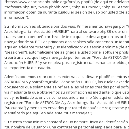
"https://www.asociacionhubble.org/foro") y phpBB (de aquí en adelante 
"software phpBB", "www.phpbb.com", "phpBB Limited", "phpBB Teams"
información obtenida durante cualquier sesión de uso por usted (de a
información").
Su información es obtenida por dos vías. Primeramente, navegar por
Astrofotografía - Asociación HUBBLE" hará al software phpBB crear un 
cuales son un pequeño archivo de texto que se descargan en los arch
navegador de su PC. Las primeras dos cookies sólo contienen un identi
aquí en adelante "user-id") y un identificador de sesión anónima (de a
"session-id"), automáticamente asignada a usted por el software phpB
creará una vez que haya navegado por temas en "Foro de ASTRONOMÍA 
Asociación HUBBLE" y se emplea para registrar cuales han sido leídos, 
su experiencia de usuario.
Además podemos crear cookies externas al software phpBB mientras 
ASTRONOMÍA y Astrofotografía - Asociación HUBBLE", las cuales excede
documento que solamente se refiere a las páginas creadas por el sof
vía mediante la que obtenemos su información es mediante lo que ust
ser, y no limitado a: envíos como usuario anónimo (de aquí en adelant
registro en "Foro de ASTRONOMÍA y Astrofotografía - Asociación HUBBL
"su cuenta") y mensajes enviados por usted después de registrarse y
identificado (de aquí en adelante "sus mensajes").
Su cuenta como mínimo constará de un nombre único de identificación 
"su nombre de usuario"), una contraseña personal empleada para la id