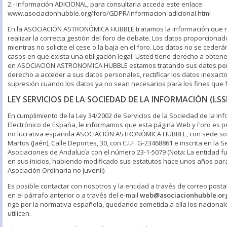
2.- Información ADICIONAL, para consultarla acceda este enlace:
www.asociacionhubble.org/foro/GDPR/informacion-adicional.html
En la ASOCIACIÓN ASTRONÓMICA HUBBLE tratamos la información que nos 
realizar la correcta gestión del foro de debate. Los datos proporciona
mientras no solicite el cese o la baja en el foro. Los datos no se cederá
casos en que exista una obligación legal. Usted tiene derecho a obtene
en ASOCIACION ASTRONOMICA HUBBLE estamos tratando sus datos pers
derecho a acceder a sus datos personales, rectificar los datos inexactos
supresión cuando los datos ya no sean necesarios para los fines que 
LEY SERVICIOS DE LA SOCIEDAD DE LA INFORMACIÓN (LSSI
En cumplimiento de la Ley 34/2002 de Servicios de la Sociedad de la In
Electrónico de España, le informamos que esta página Web y Foro es p
no lucrativa española ASOCIACIÓN ASTRONÓMICA HUBBLE, con sede soci
Martos (Jaén), Calle Deportes, 30, con C.I.F. G-23468861 e inscrita en la S
Asociaciones de Andalucía con el número 23-1-5079 (Nota: La entidad fu
en sus inicios, habiendo modificado sus estatutos hace unos años para
Asociación Ordinaria no juvenil).
Es posible contactar con nosotros y la entidad a través de correo postal
en el párrafo anterior o a través del e-mail
web@asociacionhubble.or
rige por la normativa española, quedando sometida a ella los nacionale
utilicen.