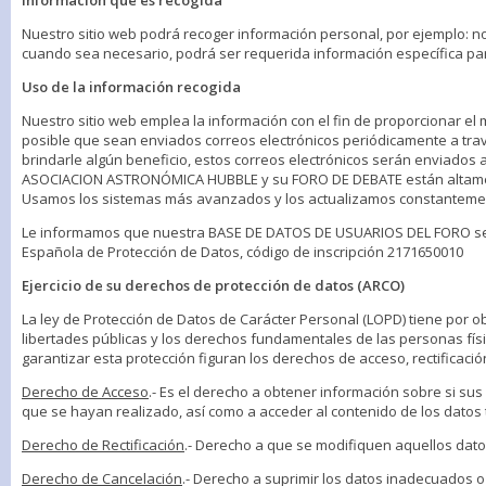
Información que es recogida
Nuestro sitio web podrá recoger información personal, por ejemplo: n
cuando sea necesario, podrá ser requerida información específica par
Uso de la información recogida
Nuestro sitio web emplea la información con el fin de proporcionar el 
posible que sean enviados correos electrónicos periódicamente a tra
brindarle algún beneficio, estos correos electrónicos serán enviados
ASOCIACION ASTRONÓMICA HUBBLE y su FORO DE DEBATE están altamen
Usamos los sistemas más avanzados y los actualizamos constantemen
Le informamos que nuestra BASE DE DATOS DE USUARIOS DEL FORO se en
Española de Protección de Datos, código de inscripción 2171650010
Ejercicio de su derechos de protección de datos (ARCO)
La ley de Protección de Datos de Carácter Personal (LOPD) tiene por ob
libertades públicas y los derechos fundamentales de las personas físi
garantizar esta protección figuran los derechos de acceso, rectificaci
Derecho de Acceso
.- Es el derecho a obtener información sobre si su
que se hayan realizado, así como a acceder al contenido de los datos 
Derecho de Rectificación
.- Derecho a que se modifiquen aquellos dato
Derecho de Cancelación
.- Derecho a suprimir los datos inadecuados o