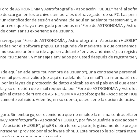
"Foro de ASTRONOMÍA y Astrofotografía - Asociación HUBBLE" hará al sof
e descargan en los archivos temporales del navegador de su PC. Las prim
 y un identificador de sesión anónima (de aquí en adelante "session-id"),
rá una vez que haya navegado por temas en "Foro de ASTRONOMÍA y Astrofo
 de optimizar su experiencia de usuario.
avega por "Foro de ASTRONOMÍA y Astrofotografía - Asociación HUBBLE",
readas por el software phpBB. La segunda vía mediante la que obtenemos
como usuario anónimo (de aquí en adelante "envíos anónimos"), su registr
nte "su cuenta") y mensajes enviados por usted después de registrarse 
n (de aquí en adelante "su nombre de usuario"), una contraseña personal
e email personal válida (de aquí en adelante "su email"). La información d
or las leyes de protección de datos aplicables en el país en el que esta
a y su dirección de e-mail requerida por "Foro de ASTRONOMÍA y Astrofoto
gún el criterio de “Foro de ASTRONOMÍA y Astrofotografía - Asociación HUB
icamente exhibida. Además, en su cuenta, usted tiene la opción de activar
 segura. Sin embargo, se recomienda que no emplee la misma contraseña e
A y Astrofotografía - Asociación HUBBLE", por favor guárdela cuidadosa
 Asociación HUBBLE", phpBB u otra tercera parte, legítimamente le pregun
ontraseña" provisto por el software phpBB. Este proceso le solicitará ing
raseña para recuperar su cuenta.