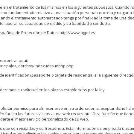
se en el tratamiento de los mismos en los siguientes supuestos: Cuando n
timo fundamentado relativo a una situación personal concreta y ninguna Le
ndo el tratamiento automatizado tenga por finalidad la toma de una deci
 laboral, su capacidad de crédito y su fiabilidad o conducta.
Española de Protección de Datos: http://www.agpd.es
 encontrar aquí:
ncipales_derchos/index-ides-idphp.php
e identificación (pasaporte o tarjeta de residencia) a la siguiente direcc
deremos su solicitud en los plazos establecidos por la ley.
solicitar permiso para almacenarse en su ordenador, al aceptar dicho fiche
n facilita las futuras visitas a una web recurrente. Otra función que tien
darte el mejor servicio personalizado de su web.
as que son visitadas y su frecuencia. Esta información es empleada única
. Usted puede eliminar las cookies en cualquier momento desde su orden