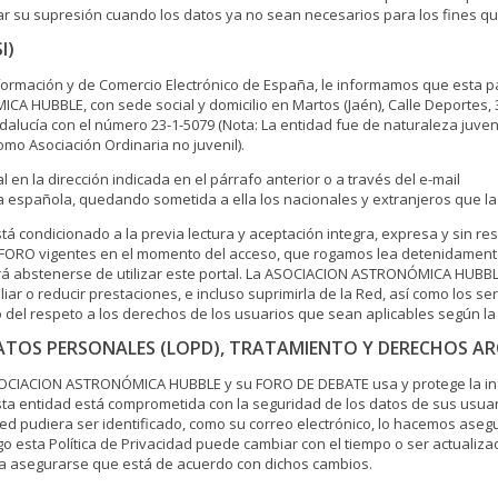
itar su supresión cuando los datos ya no sean necesarios para los fines q
I)
Información y de Comercio Electrónico de España, le informamos que esta 
HUBBLE, con sede social y domicilio en Martos (Jaén), Calle Deportes, 30,
dalucía con el número 23-1-5079 (Nota: La entidad fue de naturaleza juvenil
mo Asociación Ordinaria no juvenil).
 en la dirección indicada en el párrafo anterior o a través del e-mail
a española, quedando sometida a ella los nacionales y extranjeros que la u
á condicionado a la previa lectura y aceptación integra, expresa y sin re
RO vigentes en el momento del acceso, que rogamos lea detenidamente.
erá abstenerse de utilizar este portal. La ASOCIACION ASTRONÓMICA HUBBL
ar o reducir prestaciones, e incluso suprimirla de la Red, así como los se
io del respeto a los derechos de los usuarios que sean aplicables según la 
DATOS PERSONALES (LOPD), TRATAMIENTO Y DERECHOS A
a ASOCIACION ASTRONÓMICA HUBBLE y su FORO DE DEBATE usa y protege la i
Esta entidad está comprometida con la seguridad de los datos de sus usua
ed pudiera ser identificado, como su correo electrónico, lo hacemos ase
esta Política de Privacidad puede cambiar con el tiempo o ser actualizad
 asegurarse que está de acuerdo con dichos cambios.