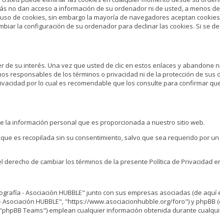
stás no dan acceso a información de su ordenador ni de usted, a menos de
el uso de cookies, sin embargo la mayoría de navegadores aceptan cooki
iar la configuración de su ordenador para declinar las cookies. Si se de
ser de su interés. Una vez que usted de clic en estos enlaces y abandone 
somos responsables de los términos o privacidad ni de la protección de sus
e privacidad por lo cual es recomendable que los consulte para confirmar qu
de la información personal que es proporcionada a nuestro sitio web.
l que es recopilada sin su consentimiento, salvo que sea requerido por u
recho de cambiar los términos de la presente Política de Privacidad e
tografía - Asociación HUBBLE" junto con sus empresas asociadas (de aquí
- Asociación HUBBLE", "https://www.asociacionhubble.org/foro") y phpBB 
 "phpBB Teams") emplean cualquier información obtenida durante cualqui