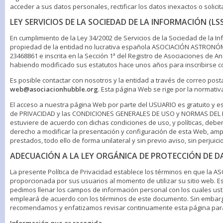
acceder a sus datos personales, rectificar los datos inexactos o solic
LEY SERVICIOS DE LA SOCIEDAD DE LA INFORMACIÓN (LSS
En cumplimiento de la Ley 34/2002 de Servicios de la Sociedad de la 
propiedad de la entidad no lucrativa española ASOCIACIÓN ASTRONÓMICA 
23468861 e inscrita en la Sección 1ª del Registro de Asociaciones de An
habiendo modificado sus estatutos hace unos años para inscribirse co
Es posible contactar con nosotros y la entidad a través de correo postal
web@asociacionhubble.org
. Esta página Web se rige por la normativ
El acceso a nuestra página Web por parte del USUARIO es gratuito y est
de PRIVACIDAD y las CONDICIONES GENERALES DE USO y NORMAS DEL FO
estuviere de acuerdo con dichas condiciones de uso, y políticas, deb
derecho a modificar la presentación y configuración de esta Web, ampli
prestados, todo ello de forma unilateral y sin previo aviso, sin perjuic
ADECUACIÓN A LA LEY ORGÁNICA DE PROTECCIÓN DE 
La presente Política de Privacidad establece los términos en que l
proporcionada por sus usuarios al momento de utilizar su sitio web. 
pedimos llenar los campos de información personal con los cuales ust
empleará de acuerdo con los términos de este documento. Sin embargo 
recomendamos y enfatizamos revisar continuamente esta página para