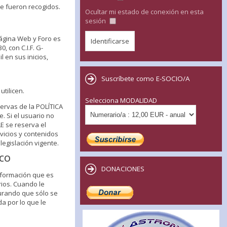
ue fueron recogidos.
Ocultar mi estado de conexión en esta
sesión
página Web y Foro es
 con C.I.F. G-
 en sus inicios,
Suscríbete como E-SOCIO/A
tilicen.
Selecciona MODALIDAD
servas de la POLÍTICA
 Si el usuario no
E se reserva el
rvicios y contenidos
legislación vigente.
RCO
DONACIONES
nformación que es
rios. Cuando le
gurando que sólo se
a por lo que le