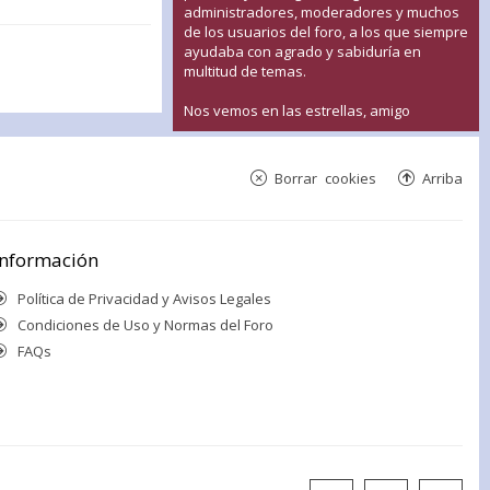
administradores, moderadores y muchos
de los usuarios del foro, a los que siempre
ayudaba con agrado y sabiduría en
multitud de temas.
Nos vemos en las estrellas, amigo
Borrar cookies
Arriba
Información
Política de Privacidad y Avisos Legales
Condiciones de Uso y Normas del Foro
FAQs