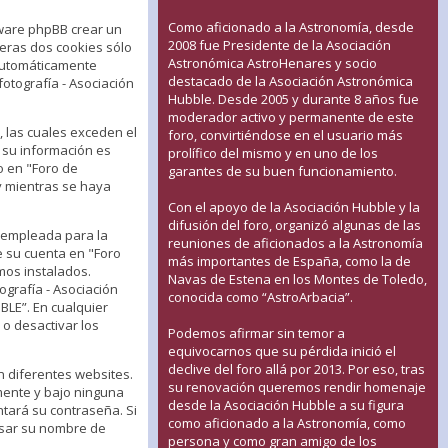
Como aficionado a la Astronomía, desde
tware phpBB crear un
2008 fue Presidente de la Asociación
eras dos cookies sólo
Astronómica AstroHenares y socio
 automáticamente
destacado de la Asociación Astronómica
tografía - Asociación
Hubble. Desde 2005 y durante 8 años fue
moderador activo y permanente de este
 las cuales exceden el
foro, convirtiéndose en el usuario más
 su información es
prolífico del mismo y en uno de los
o en "Foro de
garantes de su buen funcionamiento.
y mientras se haya
Con el apoyo de la Asociación Hubble y la
difusión del foro, organizó algunas de las
 empleada para la
reuniones de aficionados a la Astronomía
e su cuenta en "Foro
más importantes de España, como la de
mos instalados.
Navas de Estena en los Montes de Toledo,
grafía - Asociación
conocida como “AstroArbacia”.
BLE”. En cualquier
 o desactivar los
Podemos afirmar sin temor a
equivocarnos que su pérdida inició el
declive del foro allá por 2013. Por eso, tras
n diferentes websites.
su renovación queremos rendir homenaje
mente y bajo ninguna
desde la Asociación Hubble a su figura
tará su contraseña. Si
como aficionado a la Astronomía, como
resar su nombre de
persona y como gran amigo de los