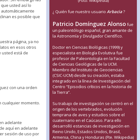
(Foto: Wikipedia)
 que usted así lo
es automáticamente
¿ Quién fue nuestro usuario
Arbacia
?
clinan es posible que
Patricio Domínguez Alonso
fue
un paleontólogo español, gran amante de
la Astronomía y Divulgador Científico.
nuestra página, ya no
 datos en esos otros
Doctor en Ciencias Biológicas (1999) y
e usted está de
especialista en Biología Evolutiva fue
profesor de Paleontología en la Facultad
de Ciencias Geológicas de la UCM.
Miembro del Instituto de Geociencias
(CSIC-UCM) desde su creación, estaba
integrado en la línea de Investigación del
Centro “Episodios críticos en la historia de
n juez con una orden
la Tierra”.
n cualquier momento.
Su trabajo de investigación se centró en el
origen de los vertebrados, evolución
temprana de aves y estudios sobre el
cuaternario en el Caúcaso. Para ello
 en adelante
desarrolló estancias de investigación en
(de aquí en adelante
Reino Unido, Estados Unidos, Brasil,
er sesión de uso por
Armenia, China y Honduras (Fte. Wikipedia)