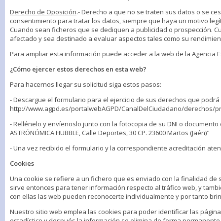
Derecho de Oposición
.- Derecho a que no se traten sus datos o se ce
consentimiento para tratar los datos, siempre que haya un motivo legí
Cuando sean ficheros que se dediquen a publicidad o prospección. Cua
afectado y sea destinado a evaluar aspectos tales como su rendimiento
Para ampliar esta información puede acceder a la web de la Agencia 
¿Cómo ejercer estos derechos en esta web?
Para hacernos llegar su solicitud siga estos pasos:
- Descargue el formulario para el ejercicio de sus derechos que podrá
http://www.agpd.es/portalwebAGPD/CanalDelCiudadano/derechos/pri
- Rellénelo y envíenoslo junto con la fotocopia de su DNI o documento d
ASTRÓNÓMICA HUBBLE, Calle Deportes, 30 CP. 23600 Martos (Jaén)"
- Una vez recibido el formulario y la correspondiente acreditación aten
Cookies
Una cookie se refiere a un fichero que es enviado con la finalidad de 
sirve entonces para tener información respecto al tráfico web, y tambié
con ellas las web pueden reconocerte individualmente y por tanto brin
Nuestro sitio web emplea las cookies para poder identificar las págin
estadístico y después la información se elimina de forma permanente