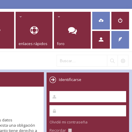
enlaces rápidos
foro
Identificarse
s datos
Olvidé mi contraseña
xista una obligación
Recordar
anto tiene derecho a