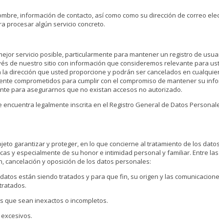
ombre, información de contacto, así como como su dirección de correo elec
a procesar algún servicio concreto.
mejor servicio posible, particularmente para mantener un registro de usuar
vés de nuestro sitio con información que consideremos relevante para u
 a la dirección que usted proporcione y podrán ser cancelados en cualqui
te comprometidos para cumplir con el compromiso de mantener su info
te para asegurarnos que no existan accesos no autorizado.
cuentra legalmente inscrita en el Registro General de Datos Personale
jeto garantizar y proteger, en lo que concierne al tratamiento de los dato
cas y especialmente de su honor e intimidad personal y familiar. Entre l
ón, cancelación y oposición de los datos personales:
s datos están siendo tratados y para que fin, su origen y las comunicacio
tratados.
s que sean inexactos o incompletos.
 excesivos.