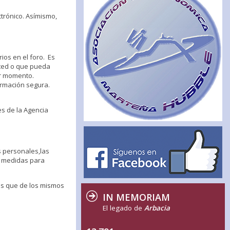
trónico. Asímismo,
ios en el foro. Es
sted o que pueda
er momento.
rmación segura.
s de la Agencia
s personales,las
as medidas para
nes que de los mismos
IN MEMORIAM
El legado de
Arbacia