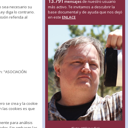
13.791
mensajes
de nuestro usuario
o sea necesario su
más activo. Te invitamos a descubrir la
y diga lo contrario.
base documental y de ayuda que nos dejó
sión referida al
en este
ENLACE
ión: "ASOCIACIÓN
ro se crea y la cookie
en las cookies es que
mente para análisis
ador. Sin embargo las