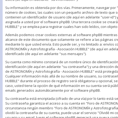
Su información es obtenida por dos vías. Primeramente, navegar por 
número de cookies, las cuales son un pequeño archivo de texto que s
contienen un identificador de usuario (de aquí en adelante "user-id")
asignada a usted por el software phpBB. Una tercera cookie se crea
HUBBLE" y se emplea para registrar cuales han sido leídos, con objeto
Además podemos crear cookies externas al software phpBB mientras n
alcance de este documento que solamente se refiere a las páginas c
mediante lo que usted envía. Esto puede ser, y no limitado a: envíos 
ASTRONOMÍA y Astrofotografía - Asociación HUBBLE" (de aquí en adela
identificado (de aquí en adelante "sus mensajes").
Su cuenta como mínimo constará de un nombre único de identificació
identificación (de aquí en adelante "su contraseña") y una dirección d
de ASTRONOMÍA y Astrofotografía - Asociación HUBBLE" está protegida p
Cualquier información más allá de su nombre de usuario, su contraseñ
HUBBLE" durante el proceso de registro será obligatoria u opcional, se
caso, usted tiene la opción de qué información en su cuenta será públ
emails generados automáticamente por el software phpBB.
Su contraseña está encriptada (cifrado de una vía) por lo tanto está
Su contraseña garantiza el acceso a su cuenta en "Foro de ASTRONOMÍ
circunstancia ningún miembro "Foro de ASTRONOMÍA y Astrofotografía -
olvidó la contraseña de su cuenta, puede usar el servicio "Olvidé mi c
usuario y su email, luego el software phpBB generará una nueva cont