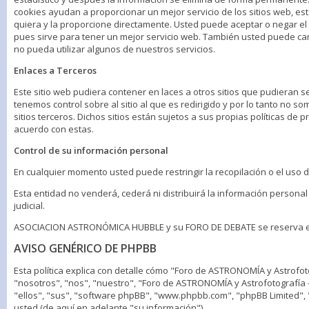
cookies ayudan a proporcionar un mejor servicio de los sitios web, e
quiera y la proporcione directamente. Usted puede aceptar o negar 
pues sirve para tener un mejor servicio web. También usted puede camb
no pueda utilizar algunos de nuestros servicios.
Enlaces a Terceros
Este sitio web pudiera contener en laces a otros sitios que pudieran 
tenemos control sobre al sitio al que es redirigido y por lo tanto no 
sitios terceros. Dichos sitios están sujetos a sus propias políticas d
acuerdo con estas.
Control de su información personal
En cualquier momento usted puede restringir la recopilación o el uso 
Esta entidad no venderá, cederá ni distribuirá la información persona
judicial.
ASOCIACION ASTRONÓMICA HUBBLE y su FORO DE DEBATE se reserva el de
AVISO GENÉRICO DE PHPBB
Esta política explica con detalle cómo "Foro de ASTRONOMÍA y Astrofo
"nosotros", "nos", "nuestro", "Foro de ASTRONOMÍA y Astrofotografía 
"ellos", "sus", "software phpBB", "www.phpbb.com", "phpBB Limited",
usted (de aquí en adelante "su información").