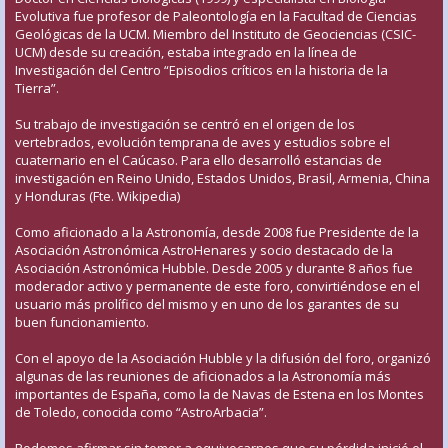
Evolutiva fue profesor de Paleontología en la Facultad de Ciencias
Geológicas de la UCM. Miembro del Instituto de Geociencias (CSIC-
UCM) desde su creación, estaba integrado en la línea de
Investigación del Centro “Episodios críticos en la historia de la
Tierra”.
Su trabajo de investigación se centró en el origen de los
vertebrados, evolución temprana de aves y estudios sobre el
cuaternario en el Caúcaso. Para ello desarrolló estancias de
investigación en Reino Unido, Estados Unidos, Brasil, Armenia, China
y Honduras (Fte. Wikipedia)
Como aficionado a la Astronomía, desde 2008 fue Presidente de la
Asociación Astronómica AstroHenares y socio destacado de la
Asociación Astronómica Hubble. Desde 2005 y durante 8 años fue
moderador activo y permanente de este foro, convirtiéndose en el
usuario más prolífico del mismo y en uno de los garantes de su
buen funcionamiento.
Con el apoyo de la Asociación Hubble y la difusión del foro, organizó
algunas de las reuniones de aficionados a la Astronomía más
importantes de España, como la de Navas de Estena en los Montes
de Toledo, conocida como “AstroArbacia”.
Podemos afirmar sin temor a equivocarnos que su pérdida inició el