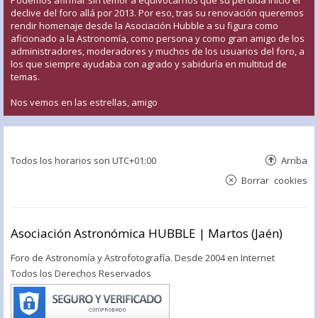
declive del foro allá por 2013. Por eso, tras su renovación queremos
rendir homenaje desde la Asociación Hubble a su figura como
aficionado a la Astronomía, como persona y como gran amigo de los
administradores, moderadores y muchos de los usuarios del foro, a
los que siempre ayudaba con agrado y sabiduría en multitud de
temas.
Nos vemos en las estrellas, amigo
Todos los horarios son
UTC+01:00
Arriba
Borrar cookies
Asociación Astronómica HUBBLE | Martos (Jaén)
Foro de Astronomía y Astrofotografía. Desde 2004 en Internet
Todos los Derechos Reservados