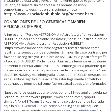
El Usuario de esta web y Foro, en el momento que se registra como
usuario, se somete sin reservas a las normas de uso y
comportamiento descritas en el siguiente enlace:
http://www.asociacionhubble.org/normer.htm
CONDICIONES DE USO GENÉRICAS TAMBIÉN
APLICABLES (PHPBB)
Al ingresar en "Foro de ASTRONOMÍA y Astrofotografía - Asociación
HUBBLE" (de aquí en adelante "nosotros", "nos", "nuestro", "Foro de
ASTRONOMÍA y Astrofotografía - Asociación HUBBLE",
"https://www.asociacionhubble.org/foro"), usted acuerda estar
legalmente sometido a los siguientes términos. En caso contrario por
favor no se registre y/o use "Foro de ASTRONOMÍA y Astrofotografía
- Asociación HUBBLE". Podemos cambiar estos términos en cualquier
momento e intentaríamos avisarle, sin embargo sería prudente que
los revisase por su cuenta periódicamente. Seguir registrado a "Foro
de ASTRONOMÍA y Astrofotografía - Asociación HUBBLE" después de
esos cambios significa que acuerda estar legalmente sometido a
esos nuevos términos tal como fueron actualizados y/o reformados.
Nuestros foros están desarrollados por phpBB (de aquí en adelante
"ellos", "sus", "software phpBB", "www.phpbb.com", "phpBB
Limited", "phpBB Teams") el cual es una solución de foros liberada
bajo la “
GNU General Public License v2 en Ingles
” (de aquí en
adelante "GPL") y puede ser descargada de
www.phpbb.com
. El