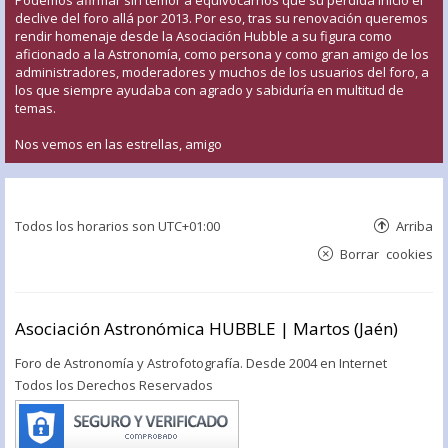
declive del foro allá por 2013. Por eso, tras su renovación queremos
rendir homenaje desde la Asociación Hubble a su figura como
aficionado a la Astronomía, como persona y como gran amigo de los
administradores, moderadores y muchos de los usuarios del foro, a
los que siempre ayudaba con agrado y sabiduría en multitud de
temas.
Nos vemos en las estrellas, amigo
Todos los horarios son
UTC+01:00
Arriba
Borrar cookies
Asociación Astronómica HUBBLE | Martos (Jaén)
Foro de Astronomía y Astrofotografía. Desde 2004 en Internet
Todos los Derechos Reservados