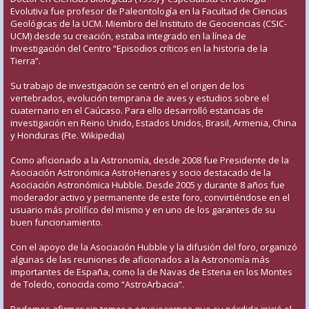
Evolutiva fue profesor de Paleontología en la Facultad de Ciencias
Geológicas de la UCM. Miembro del Instituto de Geociencias (CSIC-
UCM) desde su creación, estaba integrado en la línea de
Investigación del Centro “Episodios críticos en la historia de la
Tierra”.
Su trabajo de investigación se centró en el origen de los
vertebrados, evolución temprana de aves y estudios sobre el
cuaternario en el Caúcaso. Para ello desarrolló estancias de
investigación en Reino Unido, Estados Unidos, Brasil, Armenia, China
y Honduras (Fte. Wikipedia)
Como aficionado a la Astronomía, desde 2008 fue Presidente de la
Asociación Astronómica AstroHenares y socio destacado de la
Asociación Astronómica Hubble. Desde 2005 y durante 8 años fue
moderador activo y permanente de este foro, convirtiéndose en el
usuario más prolífico del mismo y en uno de los garantes de su
buen funcionamiento.
Con el apoyo de la Asociación Hubble y la difusión del foro, organizó
algunas de las reuniones de aficionados a la Astronomía más
importantes de España, como la de Navas de Estena en los Montes
de Toledo, conocida como “AstroArbacia”.
Podemos afirmar sin temor a equivocarnos que su pérdida inició el