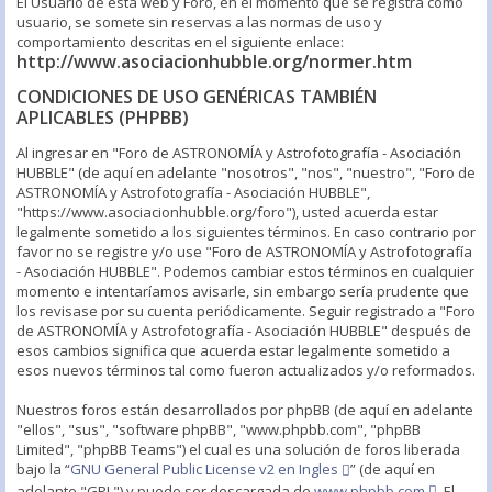
El Usuario de esta web y Foro, en el momento que se registra como
usuario, se somete sin reservas a las normas de uso y
comportamiento descritas en el siguiente enlace:
http://www.asociacionhubble.org/normer.htm
CONDICIONES DE USO GENÉRICAS TAMBIÉN
APLICABLES (PHPBB)
Al ingresar en "Foro de ASTRONOMÍA y Astrofotografía - Asociación
HUBBLE" (de aquí en adelante "nosotros", "nos", "nuestro", "Foro de
ASTRONOMÍA y Astrofotografía - Asociación HUBBLE",
"https://www.asociacionhubble.org/foro"), usted acuerda estar
legalmente sometido a los siguientes términos. En caso contrario por
favor no se registre y/o use "Foro de ASTRONOMÍA y Astrofotografía
- Asociación HUBBLE". Podemos cambiar estos términos en cualquier
momento e intentaríamos avisarle, sin embargo sería prudente que
los revisase por su cuenta periódicamente. Seguir registrado a "Foro
de ASTRONOMÍA y Astrofotografía - Asociación HUBBLE" después de
esos cambios significa que acuerda estar legalmente sometido a
esos nuevos términos tal como fueron actualizados y/o reformados.
Nuestros foros están desarrollados por phpBB (de aquí en adelante
"ellos", "sus", "software phpBB", "www.phpbb.com", "phpBB
Limited", "phpBB Teams") el cual es una solución de foros liberada
bajo la “
GNU General Public License v2 en Ingles
” (de aquí en
adelante "GPL") y puede ser descargada de
www.phpbb.com
. El