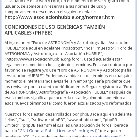
El Usuario de esta web y Foro, en el momento que se registra como
usuario, se somete sin reservas a las normas de uso y
comportamiento descritas en el siguiente enlace:
http://www.asociacionhubble.org/normer.htm
CONDICIONES DE USO GENÉRICAS TAMBIÉN
APLICABLES (PHPBB)
Al ingresar en "Foro de ASTRONOMÍA y Astrofotografía - Asociación
HUBBLE" (de aquí en adelante "nosotros", "nos", "nuestro", "Foro de
ASTRONOMÍA y Astrofotografía - Asociación HUBBLE",
"https://www.asociacionhubble.org/foro"), usted acuerda estar
legalmente sometido a los siguientes términos. En caso contrario por
favor no se registre y/o use "Foro de ASTRONOMÍA y Astrofotografía
- Asociación HUBBLE". Podemos cambiar estos términos en cualquier
momento e intentaríamos avisarle, sin embargo sería prudente que
los revisase por su cuenta periódicamente. Seguir registrado a "Foro
de ASTRONOMÍA y Astrofotografía - Asociación HUBBLE" después de
esos cambios significa que acuerda estar legalmente sometido a
esos nuevos términos tal como fueron actualizados y/o reformados.
Nuestros foros están desarrollados por phpBB (de aquí en adelante
"ellos", "sus", "software phpBB", "www.phpbb.com", "phpBB
Limited", "phpBB Teams") el cual es una solución de foros liberada
bajo la “
GNU General Public License v2 en Ingles
” (de aquí en
adelante "GPL") y puede ser descargada de
www.phpbb.com
. El