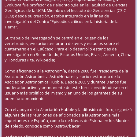
Evolutiva fue profesor de Paleontología en la Facultad de Ciencias
Geológicas de la UCM. Miembro del Instituto de Geociencias (CSIC-
UCM) desde su creación, estaba integrado en la línea de
Investigación del Centro “Episodios críticos en la historia de la
Tierra”.
Su trabajo de investigación se centró en el origen de los
vertebrados, evolución temprana de aves y estudios sobre el
cuaternario en el Caúcaso. Para ello desarrolló estancias de
investigación en Reino Unido, Estados Unidos, Brasil, Armenia, China
y Honduras (Fte. Wikipedia)
Como aficionado a la Astronomía, desde 2008 fue Presidente de la
Asociación Astronómica AstroHenares y socio destacado de la
Asociación Astronómica Hubble. Desde 2005 y durante 8 años fue
moderador activo y permanente de este foro, convirtiéndose en el
usuario más prolífico del mismo y en uno de los garantes de su
buen funcionamiento.
Con el apoyo de la Asociación Hubble y la difusión del foro, organizó
algunas de las reuniones de aficionados a la Astronomía más
importantes de España, como la de Navas de Estena en los Montes
de Toledo, conocida como “AstroArbacia”.
Podemos afirmar sin temor a equivocarnos que su pérdida inició el