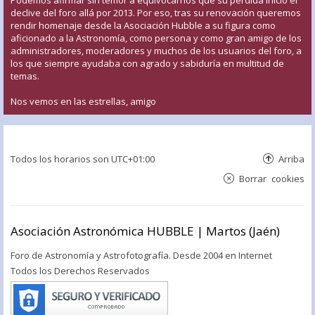
declive del foro allá por 2013. Por eso, tras su renovación queremos
rendir homenaje desde la Asociación Hubble a su figura como
aficionado a la Astronomía, como persona y como gran amigo de los
administradores, moderadores y muchos de los usuarios del foro, a
los que siempre ayudaba con agrado y sabiduría en multitud de
temas.
Nos vemos en las estrellas, amigo
Todos los horarios son
UTC+01:00
Arriba
Borrar cookies
Asociación Astronómica HUBBLE | Martos (Jaén)
Foro de Astronomía y Astrofotografía. Desde 2004 en Internet
Todos los Derechos Reservados