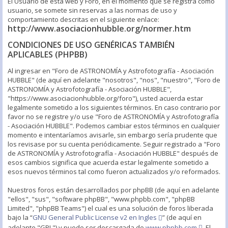
El Usuario de esta web y Foro, en el momento que se registra como
usuario, se somete sin reservas a las normas de uso y
comportamiento descritas en el siguiente enlace:
http://www.asociacionhubble.org/normer.htm
CONDICIONES DE USO GENÉRICAS TAMBIÉN
APLICABLES (PHPBB)
Al ingresar en "Foro de ASTRONOMÍA y Astrofotografía - Asociación
HUBBLE" (de aquí en adelante "nosotros", "nos", "nuestro", "Foro de
ASTRONOMÍA y Astrofotografía - Asociación HUBBLE",
"https://www.asociacionhubble.org/foro"), usted acuerda estar
legalmente sometido a los siguientes términos. En caso contrario por
favor no se registre y/o use "Foro de ASTRONOMÍA y Astrofotografía
- Asociación HUBBLE". Podemos cambiar estos términos en cualquier
momento e intentaríamos avisarle, sin embargo sería prudente que
los revisase por su cuenta periódicamente. Seguir registrado a "Foro
de ASTRONOMÍA y Astrofotografía - Asociación HUBBLE" después de
esos cambios significa que acuerda estar legalmente sometido a
esos nuevos términos tal como fueron actualizados y/o reformados.
Nuestros foros están desarrollados por phpBB (de aquí en adelante
"ellos", "sus", "software phpBB", "www.phpbb.com", "phpBB
Limited", "phpBB Teams") el cual es una solución de foros liberada
bajo la “
GNU General Public License v2 en Ingles
” (de aquí en
adelante "GPL") y puede ser descargada de
www.phpbb.com
. El