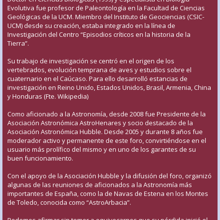
Evolutiva fue profesor de Paleontología en la Facultad de Ciencias
Geológicas de la UCM. Miembro del Instituto de Geociencias (CSIC-
UCM) desde su creación, estaba integrado en la línea de
Investigación del Centro “Episodios críticos en la historia de la
Tierra”.
Su trabajo de investigación se centró en el origen de los
vertebrados, evolución temprana de aves y estudios sobre el
cuaternario en el Caúcaso. Para ello desarrolló estancias de
investigación en Reino Unido, Estados Unidos, Brasil, Armenia, China
y Honduras (Fte. Wikipedia)
Como aficionado a la Astronomía, desde 2008 fue Presidente de la
Asociación Astronómica AstroHenares y socio destacado de la
Asociación Astronómica Hubble. Desde 2005 y durante 8 años fue
moderador activo y permanente de este foro, convirtiéndose en el
usuario más prolífico del mismo y en uno de los garantes de su
buen funcionamiento.
Con el apoyo de la Asociación Hubble y la difusión del foro, organizó
algunas de las reuniones de aficionados a la Astronomía más
importantes de España, como la de Navas de Estena en los Montes
de Toledo, conocida como “AstroArbacia”.
Podemos afirmar sin temor a equivocarnos que su pérdida inició el