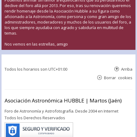
declive del foro allá por 2013. Por eso, tras su renovación queremos
rendir homenaje desde la Asociación Hubble a su figura como
aficionado a la Astronomía, como persona y como gran amigo de los
administradores, moderadores y muchos de los usuarios del foro, a
los que siempre ayudaba con agrado y sabiduría en multitud de
temas.
Nos vemos en las estrellas, amigo
Todos los horarios son
UTC+01:00
Arriba
Borrar cookies
Asociación Astronómica HUBBLE | Martos (Jaén)
Foro de Astronomía y Astrofotografía. Desde 2004 en Internet
Todos los Derechos Reservados