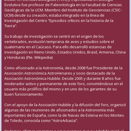
Evolutiva fue profesor de Paleontología en la Facultad de Ciencias
Geológicas de la UCM. Miembro del Instituto de Geociencias (CSIC-
UCM) desde su creación, estaba integrado en la línea de
Investigación del Centro “Episodios críticos en la historia de la
Tierra”.
Su trabajo de investigación se centró en el origen de los
vertebrados, evolución temprana de aves y estudios sobre el
cuaternario en el Caúcaso. Para ello desarrolló estancias de
investigación en Reino Unido, Estados Unidos, Brasil, Armenia, China
y Honduras (Fte. Wikipedia)
Como aficionado a la Astronomía, desde 2008 fue Presidente de la
Asociación Astronómica AstroHenares y socio destacado de la
Asociación Astronómica Hubble. Desde 2005 y durante 8 años fue
moderador activo y permanente de este foro, convirtiéndose en el
usuario más prolífico del mismo y en uno de los garantes de su
buen funcionamiento.
Con el apoyo de la Asociación Hubble y la difusión del foro, organizó
algunas de las reuniones de aficionados a la Astronomía más
importantes de España, como la de Navas de Estena en los Montes
de Toledo, conocida como “AstroArbacia”.
Podemos afirmar sin temor a equivocarnos que su pérdida inició el