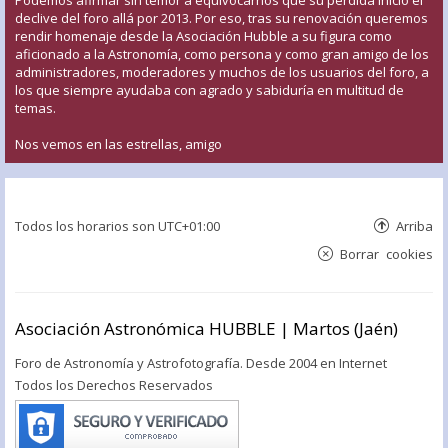
declive del foro allá por 2013. Por eso, tras su renovación queremos
rendir homenaje desde la Asociación Hubble a su figura como
aficionado a la Astronomía, como persona y como gran amigo de los
administradores, moderadores y muchos de los usuarios del foro, a
los que siempre ayudaba con agrado y sabiduría en multitud de
temas.
Nos vemos en las estrellas, amigo
Todos los horarios son
UTC+01:00
Arriba
Borrar cookies
Asociación Astronómica HUBBLE | Martos (Jaén)
Foro de Astronomía y Astrofotografía. Desde 2004 en Internet
Todos los Derechos Reservados