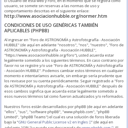
El Usuario de esta web y Foro, en el momento que se registra como
usuario, se somete sin reservas a las normas de uso y
comportamiento descritas en el siguiente enlace:
http://www.asociacionhubble.org/normer.htm
CONDICIONES DE USO GENÉRICAS TAMBIÉN
APLICABLES (PHPBB)
Al ingresar en "Foro de ASTRONOMÍA y Astrofotografía - Asociación
HUBBLE" (de aquí en adelante "nosotros", "nos", "nuestro", "Foro de
ASTRONOMÍA y Astrofotografía - Asociación HUBBLE",
"https://www.asociacionhubble.org/foro"), usted acuerda estar
legalmente sometido a los siguientes términos. En caso contrario por
favor no se registre y/o use "Foro de ASTRONOMÍA y Astrofotografía
- Asociación HUBBLE". Podemos cambiar estos términos en cualquier
momento e intentaríamos avisarle, sin embargo sería prudente que
los revisase por su cuenta periódicamente. Seguir registrado a "Foro
de ASTRONOMÍA y Astrofotografía - Asociación HUBBLE" después de
esos cambios significa que acuerda estar legalmente sometido a
esos nuevos términos tal como fueron actualizados y/o reformados.
Nuestros foros están desarrollados por phpBB (de aquí en adelante
"ellos", "sus", "software phpBB", "www.phpbb.com", "phpBB
Limited", "phpBB Teams") el cual es una solución de foros liberada
bajo la “
GNU General Public License v2 en Ingles
” (de aquí en
adelante "GPL") y puede ser descargada de
www.phpbb.com
. El