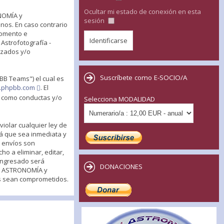
Ocultar mi estado de conexión en esta
ONOMÍA y
sesión
nos. En caso contrario
momento e
Astrofotografía -
izados y/o
Suscríbete como E-SOCIO/A
BB Teams") el cual es
.phpbb.com
. El
s como conductas y/o
Selecciona MODALIDAD
iolar cualquier ley de
rá que sea inmediata y
s envíos son
o a eliminar, editar,
ingresado será
DONACIONES
de ASTRONOMÍA y
os sean comprometidos.