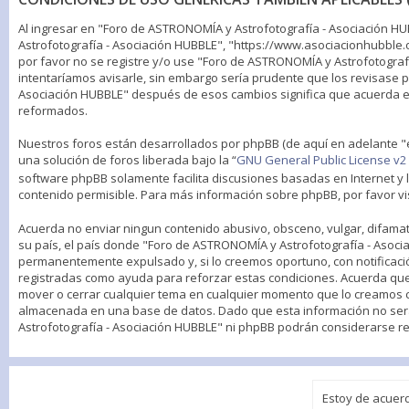
Al ingresar en "Foro de ASTRONOMÍA y Astrofotografía - Asociación H
Astrofotografía - Asociación HUBBLE", "https://www.asociacionhubble.o
por favor no se registre y/o use "Foro de ASTRONOMÍA y Astrofotogra
intentaríamos avisarle, sin embargo sería prudente que los revisase 
Asociación HUBBLE" después de esos cambios significa que acuerda e
reformados.
Nuestros foros están desarrollados por phpBB (de aquí en adelante "
una solución de foros liberada bajo la “
GNU General Public License v2 
software phpBB solamente facilita discusiones basadas en Internet 
contenido permisible. Para más información sobre phpBB, por favor vi
Acuerda no enviar ningun contenido abusivo, obsceno, vulgar, difamato
su país, el país donde "Foro de ASTRONOMÍA y Astrofotografía - Asoci
permanentemente expulsado y, si lo creemos oportuno, con notificación
registradas como ayuda para reforzar estas condiciones. Acuerda que 
mover o cerrar cualquier tema en cualquier momento que lo creamos 
almacenada en una base de datos. Dado que esta información no será
Astrofotografía - Asociación HUBBLE" ni phpBB podrán considerarse r