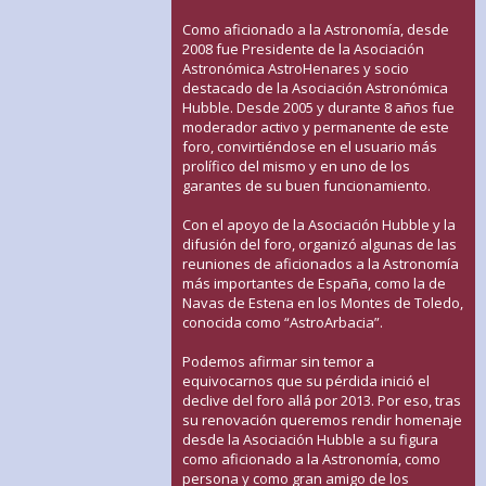
Como aficionado a la Astronomía, desde
2008 fue Presidente de la Asociación
Astronómica AstroHenares y socio
destacado de la Asociación Astronómica
Hubble. Desde 2005 y durante 8 años fue
moderador activo y permanente de este
foro, convirtiéndose en el usuario más
prolífico del mismo y en uno de los
garantes de su buen funcionamiento.
Con el apoyo de la Asociación Hubble y la
difusión del foro, organizó algunas de las
reuniones de aficionados a la Astronomía
más importantes de España, como la de
Navas de Estena en los Montes de Toledo,
conocida como “AstroArbacia”.
Podemos afirmar sin temor a
equivocarnos que su pérdida inició el
declive del foro allá por 2013. Por eso, tras
su renovación queremos rendir homenaje
desde la Asociación Hubble a su figura
como aficionado a la Astronomía, como
persona y como gran amigo de los