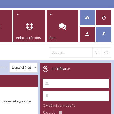
enlaces rápidos
foro
dioma:
Identificarse
itas en el siguiente
Olvidé mi contraseña
Recordar