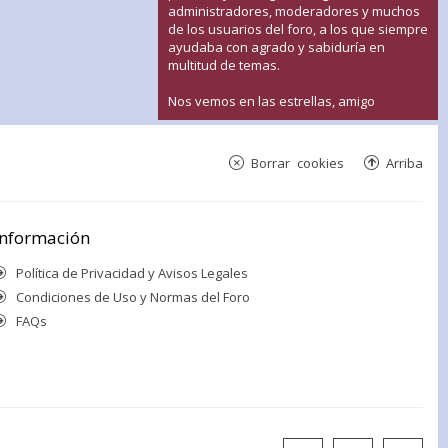
administradores, moderadores y muchos
de los usuarios del foro, a los que siempre
ayudaba con agrado y sabiduría en
multitud de temas.
Nos vemos en las estrellas, amigo
Borrar cookies
Arriba
Información
Política de Privacidad y Avisos Legales
Condiciones de Uso y Normas del Foro
FAQs