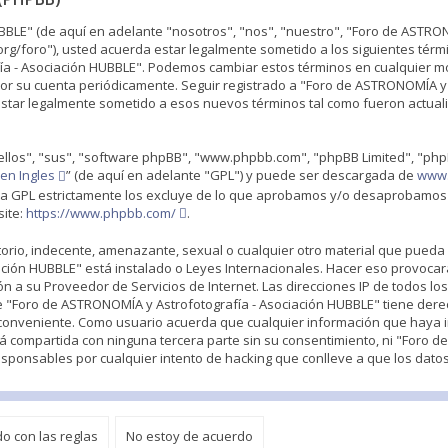
UBBLE" (de aquí en adelante "nosotros", "nos", "nuestro", "Foro de ASTR
rg/foro"), usted acuerda estar legalmente sometido a los siguientes térmi
fía - Asociación HUBBLE". Podemos cambiar estos términos en cualquier 
por su cuenta periódicamente. Seguir registrado a "Foro de ASTRONOMÍA y 
star legalmente sometido a esos nuevos términos tal como fueron actual
ellos", "sus", "software phpBB", "www.phpbb.com", "phpBB Limited", "php
en Ingles
” (de aquí en adelante "GPL") y puede ser descargada de
www
y la GPL estrictamente los excluye de lo que aprobamos y/o desaprobamo
site:
https://www.phpbb.com/
.
rio, indecente, amenazante, sexual o cualquier otro material que pueda v
ación HUBBLE" está instalado o Leyes Internacionales. Hacer eso provoca
 a su Proveedor de Servicios de Internet. Las direcciones IP de todos lo
"Foro de ASTRONOMÍA y Astrofotografía - Asociación HUBBLE" tiene derech
conveniente. Como usuario acuerda que cualquier información que haya 
 compartida con ninguna tercera parte sin su consentimiento, ni "Foro 
esponsables por cualquier intento de hacking que conlleve a que los dat