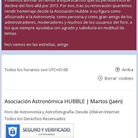
declive del foro allá por 2013. Por eso, tras su renovación queremos
rendir homenaje desde la Asociación Hubble a su figura como
aficionado a la Astronomía, como persona y como gran amigo de los
administradores, moderadores y muchos de los usuarios del foro, a
los que siempre ayudaba con agrado y sabiduría en multitud de
temas.
Nos vemos en las estrellas, amigo
Todos los horarios son
UTC+01:00
Arriba
Borrar cookies
Asociación Astronómica HUBBLE | Martos (Jaén)
Foro de Astronomía y Astrofotografía. Desde 2004 en Internet
Todos los Derechos Reservados