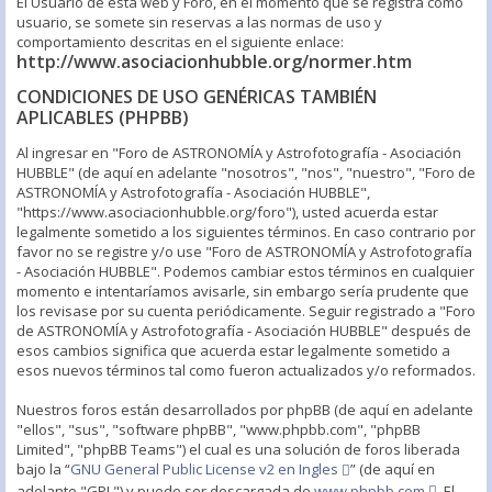
El Usuario de esta web y Foro, en el momento que se registra como
usuario, se somete sin reservas a las normas de uso y
comportamiento descritas en el siguiente enlace:
http://www.asociacionhubble.org/normer.htm
CONDICIONES DE USO GENÉRICAS TAMBIÉN
APLICABLES (PHPBB)
Al ingresar en "Foro de ASTRONOMÍA y Astrofotografía - Asociación
HUBBLE" (de aquí en adelante "nosotros", "nos", "nuestro", "Foro de
ASTRONOMÍA y Astrofotografía - Asociación HUBBLE",
"https://www.asociacionhubble.org/foro"), usted acuerda estar
legalmente sometido a los siguientes términos. En caso contrario por
favor no se registre y/o use "Foro de ASTRONOMÍA y Astrofotografía
- Asociación HUBBLE". Podemos cambiar estos términos en cualquier
momento e intentaríamos avisarle, sin embargo sería prudente que
los revisase por su cuenta periódicamente. Seguir registrado a "Foro
de ASTRONOMÍA y Astrofotografía - Asociación HUBBLE" después de
esos cambios significa que acuerda estar legalmente sometido a
esos nuevos términos tal como fueron actualizados y/o reformados.
Nuestros foros están desarrollados por phpBB (de aquí en adelante
"ellos", "sus", "software phpBB", "www.phpbb.com", "phpBB
Limited", "phpBB Teams") el cual es una solución de foros liberada
bajo la “
GNU General Public License v2 en Ingles
” (de aquí en
adelante "GPL") y puede ser descargada de
www.phpbb.com
. El