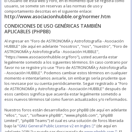
El Usuario de esta web y Foro, en el momento que se registra como
usuario, se somete sin reservas a las normas de uso y
comportamiento descritas en el siguiente enlace:
http://www.asociacionhubble.org/normer.htm
CONDICIONES DE USO GENÉRICAS TAMBIÉN
APLICABLES (PHPBB)
Al ingresar en "Foro de ASTRONOMÍA y Astrofotografía - Asociación
HUBBLE" (de aquí en adelante "nosotros", "nos", "nuestro", "Foro de
ASTRONOMÍA y Astrofotografía - Asociación HUBBLE",
"https://www.asociacionhubble.org/foro"), usted acuerda estar
legalmente sometido a los siguientes términos. En caso contrario por
favor no se registre y/o use "Foro de ASTRONOMÍA y Astrofotografía
- Asociación HUBBLE". Podemos cambiar estos términos en cualquier
momento e intentaríamos avisarle, sin embargo sería prudente que
los revisase por su cuenta periódicamente. Seguir registrado a "Foro
de ASTRONOMÍA y Astrofotografía - Asociación HUBBLE" después de
esos cambios significa que acuerda estar legalmente sometido a
esos nuevos términos tal como fueron actualizados y/o reformados.
Nuestros foros están desarrollados por phpBB (de aquí en adelante
"ellos", "sus", "software phpBB", "www.phpbb.com", "phpBB
Limited", "phpBB Teams") el cual es una solución de foros liberada
bajo la “
GNU General Public License v2 en Ingles
” (de aquí en
adelante "GPL") y puede ser descargada de
www.phpbb.com
. El