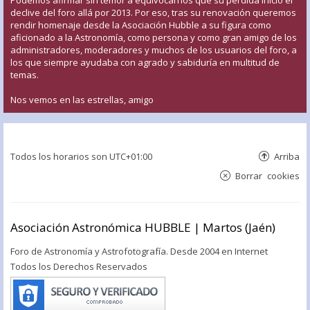
declive del foro allá por 2013. Por eso, tras su renovación queremos
rendir homenaje desde la Asociación Hubble a su figura como
aficionado a la Astronomía, como persona y como gran amigo de los
administradores, moderadores y muchos de los usuarios del foro, a
los que siempre ayudaba con agrado y sabiduría en multitud de
temas.
Nos vemos en las estrellas, amigo
Todos los horarios son
UTC+01:00
Arriba
Borrar cookies
Asociación Astronómica HUBBLE | Martos (Jaén)
Foro de Astronomía y Astrofotografía. Desde 2004 en Internet
Todos los Derechos Reservados