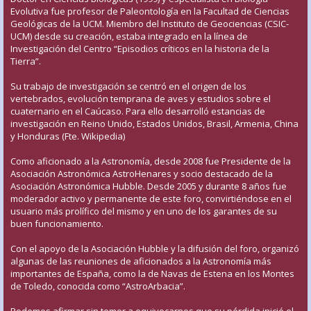
Evolutiva fue profesor de Paleontología en la Facultad de Ciencias
Geológicas de la UCM. Miembro del Instituto de Geociencias (CSIC-
UCM) desde su creación, estaba integrado en la línea de
Investigación del Centro “Episodios críticos en la historia de la
Tierra”.
Su trabajo de investigación se centró en el origen de los
vertebrados, evolución temprana de aves y estudios sobre el
cuaternario en el Caúcaso. Para ello desarrolló estancias de
investigación en Reino Unido, Estados Unidos, Brasil, Armenia, China
y Honduras (Fte. Wikipedia)
Como aficionado a la Astronomía, desde 2008 fue Presidente de la
Asociación Astronómica AstroHenares y socio destacado de la
Asociación Astronómica Hubble. Desde 2005 y durante 8 años fue
moderador activo y permanente de este foro, convirtiéndose en el
usuario más prolífico del mismo y en uno de los garantes de su
buen funcionamiento.
Con el apoyo de la Asociación Hubble y la difusión del foro, organizó
algunas de las reuniones de aficionados a la Astronomía más
importantes de España, como la de Navas de Estena en los Montes
de Toledo, conocida como “AstroArbacia”.
Podemos afirmar sin temor a equivocarnos que su pérdida inició el