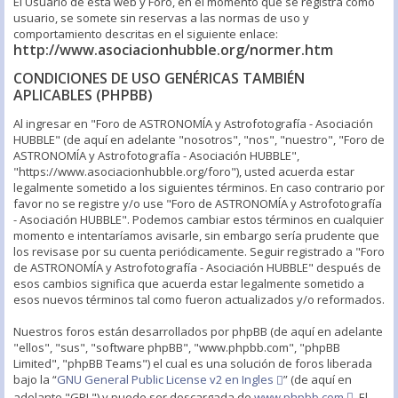
El Usuario de esta web y Foro, en el momento que se registra como
usuario, se somete sin reservas a las normas de uso y
comportamiento descritas en el siguiente enlace:
http://www.asociacionhubble.org/normer.htm
CONDICIONES DE USO GENÉRICAS TAMBIÉN
APLICABLES (PHPBB)
Al ingresar en "Foro de ASTRONOMÍA y Astrofotografía - Asociación
HUBBLE" (de aquí en adelante "nosotros", "nos", "nuestro", "Foro de
ASTRONOMÍA y Astrofotografía - Asociación HUBBLE",
"https://www.asociacionhubble.org/foro"), usted acuerda estar
legalmente sometido a los siguientes términos. En caso contrario por
favor no se registre y/o use "Foro de ASTRONOMÍA y Astrofotografía
- Asociación HUBBLE". Podemos cambiar estos términos en cualquier
momento e intentaríamos avisarle, sin embargo sería prudente que
los revisase por su cuenta periódicamente. Seguir registrado a "Foro
de ASTRONOMÍA y Astrofotografía - Asociación HUBBLE" después de
esos cambios significa que acuerda estar legalmente sometido a
esos nuevos términos tal como fueron actualizados y/o reformados.
Nuestros foros están desarrollados por phpBB (de aquí en adelante
"ellos", "sus", "software phpBB", "www.phpbb.com", "phpBB
Limited", "phpBB Teams") el cual es una solución de foros liberada
bajo la “
GNU General Public License v2 en Ingles
” (de aquí en
adelante "GPL") y puede ser descargada de
www.phpbb.com
. El