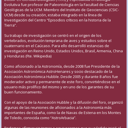
Evolutiva fue profesor de Paleontología en la Facultad de Ciencias
Geológicas de la UCM. Miembro del Instituto de Geociencias (CSIC-
UCM) desde su creación, estaba integrado en la línea de
Investigación del Centro “Episodios críticos en la historia de la
Tierra”.
Su trabajo de investigación se centró en el origen de los
vertebrados, evolución temprana de aves y estudios sobre el
cuaternario en el Caúcaso. Para ello desarrolló estancias de
investigación en Reino Unido, Estados Unidos, Brasil, Armenia, China
y Honduras (Fte. Wikipedia)
Como aficionado a la Astronomía, desde 2008 fue Presidente de la
Asociación Astronómica AstroHenares y socio destacado de la
Asociación Astronómica Hubble. Desde 2005 y durante 8 años fue
moderador activo y permanente de este foro, convirtiéndose en el
usuario más prolífico del mismo y en uno de los garantes de su
buen funcionamiento.
Con el apoyo de la Asociación Hubble y la difusión del foro, organizó
algunas de las reuniones de aficionados a la Astronomía más
importantes de España, como la de Navas de Estena en los Montes
de Toledo, conocida como “AstroArbacia”.
Podemos afirmar sin temor a equivocarnos que su pérdida inició el