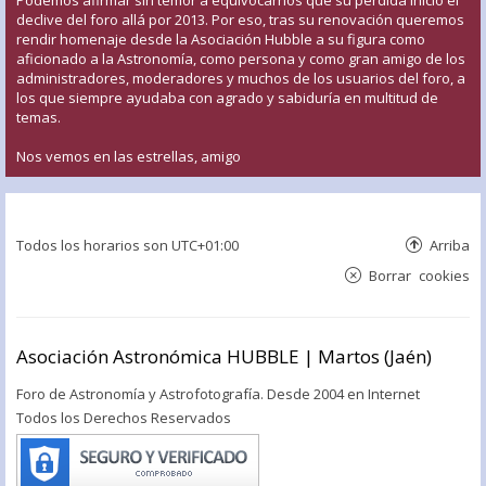
declive del foro allá por 2013. Por eso, tras su renovación queremos
rendir homenaje desde la Asociación Hubble a su figura como
aficionado a la Astronomía, como persona y como gran amigo de los
administradores, moderadores y muchos de los usuarios del foro, a
los que siempre ayudaba con agrado y sabiduría en multitud de
temas.
Nos vemos en las estrellas, amigo
Todos los horarios son
UTC+01:00
Arriba
Borrar cookies
Asociación Astronómica HUBBLE | Martos (Jaén)
Foro de Astronomía y Astrofotografía. Desde 2004 en Internet
Todos los Derechos Reservados