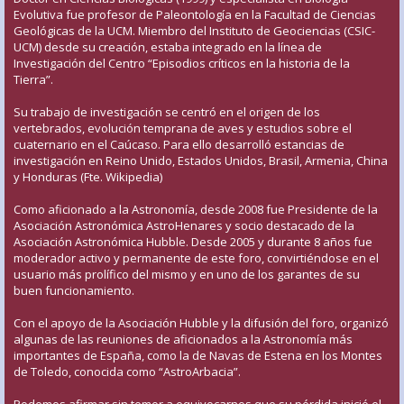
Evolutiva fue profesor de Paleontología en la Facultad de Ciencias
Geológicas de la UCM. Miembro del Instituto de Geociencias (CSIC-
UCM) desde su creación, estaba integrado en la línea de
Investigación del Centro “Episodios críticos en la historia de la
Tierra”.
Su trabajo de investigación se centró en el origen de los
vertebrados, evolución temprana de aves y estudios sobre el
cuaternario en el Caúcaso. Para ello desarrolló estancias de
investigación en Reino Unido, Estados Unidos, Brasil, Armenia, China
y Honduras (Fte. Wikipedia)
Como aficionado a la Astronomía, desde 2008 fue Presidente de la
Asociación Astronómica AstroHenares y socio destacado de la
Asociación Astronómica Hubble. Desde 2005 y durante 8 años fue
moderador activo y permanente de este foro, convirtiéndose en el
usuario más prolífico del mismo y en uno de los garantes de su
buen funcionamiento.
Con el apoyo de la Asociación Hubble y la difusión del foro, organizó
algunas de las reuniones de aficionados a la Astronomía más
importantes de España, como la de Navas de Estena en los Montes
de Toledo, conocida como “AstroArbacia”.
Podemos afirmar sin temor a equivocarnos que su pérdida inició el