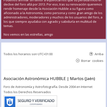
declive del foro allá por 2013. Por eso, tras su renovación queremos
rendir homenaje desde la Asociación Hubble a su figura como
aficionado a la Astronomía, como persona y como gran amigo de los
administradores, moderadores y muchos de los usuarios del foro, a
los que siempre ayudaba con agrado y sabiduría en multitud de
temas.
Nos vemos en las estrellas, amigo
Todos los horarios son
UTC+01:00
Arriba
Borrar cookies
Asociación Astronómica HUBBLE | Martos (Jaén)
Foro de Astronomía y Astrofotografía. Desde 2004 en Internet
Todos los Derechos Reservados