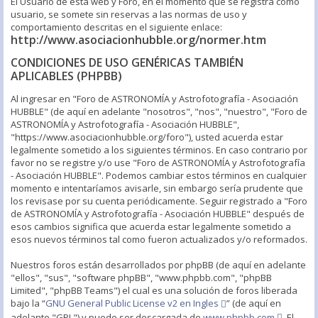
El Usuario de esta web y Foro, en el momento que se registra como
usuario, se somete sin reservas a las normas de uso y
comportamiento descritas en el siguiente enlace:
http://www.asociacionhubble.org/normer.htm
CONDICIONES DE USO GENÉRICAS TAMBIÉN
APLICABLES (PHPBB)
Al ingresar en "Foro de ASTRONOMÍA y Astrofotografía - Asociación
HUBBLE" (de aquí en adelante "nosotros", "nos", "nuestro", "Foro de
ASTRONOMÍA y Astrofotografía - Asociación HUBBLE",
"https://www.asociacionhubble.org/foro"), usted acuerda estar
legalmente sometido a los siguientes términos. En caso contrario por
favor no se registre y/o use "Foro de ASTRONOMÍA y Astrofotografía
- Asociación HUBBLE". Podemos cambiar estos términos en cualquier
momento e intentaríamos avisarle, sin embargo sería prudente que
los revisase por su cuenta periódicamente. Seguir registrado a "Foro
de ASTRONOMÍA y Astrofotografía - Asociación HUBBLE" después de
esos cambios significa que acuerda estar legalmente sometido a
esos nuevos términos tal como fueron actualizados y/o reformados.
Nuestros foros están desarrollados por phpBB (de aquí en adelante
"ellos", "sus", "software phpBB", "www.phpbb.com", "phpBB
Limited", "phpBB Teams") el cual es una solución de foros liberada
bajo la “
GNU General Public License v2 en Ingles
” (de aquí en
adelante "GPL") y puede ser descargada de
www.phpbb.com
. El