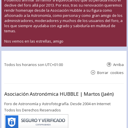
declive del foro allá por 2013. Por eso, tras su renovación queremos
rendir homenaje desde la Asociación Hubble a su figura como
aficionado a la Astronomía, como persona y como gran amigo de los
administradores, moderadores y muchos de los usuarios del foro, a
los que siempre ayudaba con agrado y sabiduría en multitud de
temas.
Nos vemos en las estrellas, amigo
Todos los horarios son
UTC+01:00
Arriba
Borrar cookies
Asociación Astronómica HUBBLE | Martos (Jaén)
Foro de Astronomía y Astrofotografía. Desde 2004 en Internet
Todos los Derechos Reservados