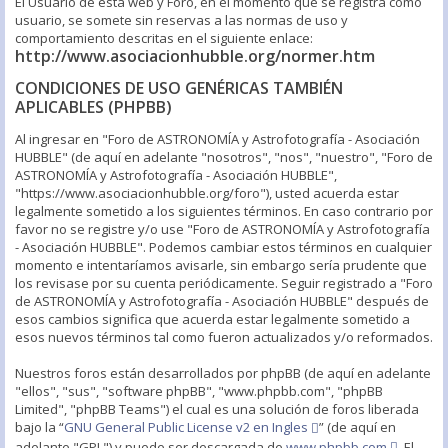
El Usuario de esta web y Foro, en el momento que se registra como
usuario, se somete sin reservas a las normas de uso y
comportamiento descritas en el siguiente enlace:
http://www.asociacionhubble.org/normer.htm
CONDICIONES DE USO GENÉRICAS TAMBIÉN
APLICABLES (PHPBB)
Al ingresar en "Foro de ASTRONOMÍA y Astrofotografía - Asociación
HUBBLE" (de aquí en adelante "nosotros", "nos", "nuestro", "Foro de
ASTRONOMÍA y Astrofotografía - Asociación HUBBLE",
"https://www.asociacionhubble.org/foro"), usted acuerda estar
legalmente sometido a los siguientes términos. En caso contrario por
favor no se registre y/o use "Foro de ASTRONOMÍA y Astrofotografía
- Asociación HUBBLE". Podemos cambiar estos términos en cualquier
momento e intentaríamos avisarle, sin embargo sería prudente que
los revisase por su cuenta periódicamente. Seguir registrado a "Foro
de ASTRONOMÍA y Astrofotografía - Asociación HUBBLE" después de
esos cambios significa que acuerda estar legalmente sometido a
esos nuevos términos tal como fueron actualizados y/o reformados.
Nuestros foros están desarrollados por phpBB (de aquí en adelante
"ellos", "sus", "software phpBB", "www.phpbb.com", "phpBB
Limited", "phpBB Teams") el cual es una solución de foros liberada
bajo la “
GNU General Public License v2 en Ingles
” (de aquí en
adelante "GPL") y puede ser descargada de
www.phpbb.com
. El