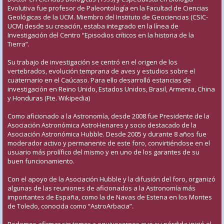
Evolutiva fue profesor de Paleontología en la Facultad de Ciencias
Geológicas de la UCM. Miembro del Instituto de Geociencias (CSIC-
UCM) desde su creación, estaba integrado en la línea de
Investigación del Centro “Episodios críticos en la historia de la
Tierra”.
Su trabajo de investigación se centró en el origen de los
vertebrados, evolución temprana de aves y estudios sobre el
cuaternario en el Caúcaso. Para ello desarrolló estancias de
investigación en Reino Unido, Estados Unidos, Brasil, Armenia, China
y Honduras (Fte. Wikipedia)
Como aficionado a la Astronomía, desde 2008 fue Presidente de la
Asociación Astronómica AstroHenares y socio destacado de la
Asociación Astronómica Hubble. Desde 2005 y durante 8 años fue
moderador activo y permanente de este foro, convirtiéndose en el
usuario más prolífico del mismo y en uno de los garantes de su
buen funcionamiento.
Con el apoyo de la Asociación Hubble y la difusión del foro, organizó
algunas de las reuniones de aficionados a la Astronomía más
importantes de España, como la de Navas de Estena en los Montes
de Toledo, conocida como “AstroArbacia”.
Podemos afirmar sin temor a equivocarnos que su pérdida inició el