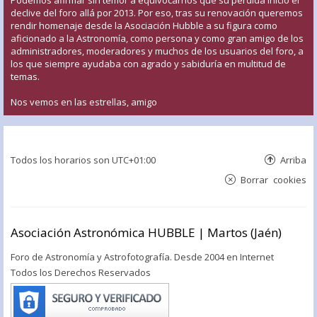
declive del foro allá por 2013. Por eso, tras su renovación queremos
rendir homenaje desde la Asociación Hubble a su figura como
aficionado a la Astronomía, como persona y como gran amigo de los
administradores, moderadores y muchos de los usuarios del foro, a
los que siempre ayudaba con agrado y sabiduría en multitud de
temas.
Nos vemos en las estrellas, amigo
Todos los horarios son
UTC+01:00
Arriba
Borrar cookies
Asociación Astronómica HUBBLE | Martos (Jaén)
Foro de Astronomía y Astrofotografía. Desde 2004 en Internet
Todos los Derechos Reservados