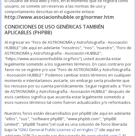
El Usuario de esta web y Foro, en el momento que se registra como
usuario, se somete sin reservas a las normas de uso y
comportamiento descritas en el siguiente enlace:
http://www.asociacionhubble.org/normer.htm
CONDICIONES DE USO GENÉRICAS TAMBIÉN
APLICABLES (PHPBB)
Al ingresar en "Foro de ASTRONOMÍA y Astrofotografía - Asociación
HUBBLE" (de aquí en adelante "nosotros", "nos", "nuestro", "Foro de
ASTRONOMÍA y Astrofotografía - Asociación HUBBLE",
"https://www.asociacionhubble.org/foro"), usted acuerda estar
legalmente sometido a los siguientes términos. En caso contrario por
favor no se registre y/o use "Foro de ASTRONOMÍA y Astrofotografía
- Asociación HUBBLE". Podemos cambiar estos términos en cualquier
momento e intentaríamos avisarle, sin embargo sería prudente que
los revisase por su cuenta periódicamente. Seguir registrado a "Foro
de ASTRONOMÍA y Astrofotografía - Asociación HUBBLE" después de
esos cambios significa que acuerda estar legalmente sometido a
esos nuevos términos tal como fueron actualizados y/o reformados.
Nuestros foros están desarrollados por phpBB (de aquí en adelante
"ellos", "sus", "software phpBB", "www.phpbb.com", "phpBB
Limited", "phpBB Teams") el cual es una solución de foros liberada
bajo la “
GNU General Public License v2 en Ingles
” (de aquí en
adelante "GPL") y puede ser descargada de
www.phpbb.com
. El