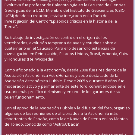
Evolutiva fue profesor de Paleontología en la Facultad de Ciencias
Geológicas de la UCM. Miembro del Instituto de Geociencias (CSIC-
UCM) desde su creación, estaba integrado en la línea de
Investigación del Centro “Episodios críticos en la historia de la
Tierra”.
Su trabajo de investigación se centró en el origen de los
vertebrados, evolución temprana de aves y estudios sobre el
cuaternario en el Caúcaso. Para ello desarrolló estancias de
investigación en Reino Unido, Estados Unidos, Brasil, Armenia, China
y Honduras (Fte. Wikipedia)
Como aficionado a la Astronomía, desde 2008 fue Presidente de la
Asociación Astronómica AstroHenares y socio destacado de la
Asociación Astronómica Hubble. Desde 2005 y durante 8 años fue
moderador activo y permanente de este foro, convirtiéndose en el
usuario más prolífico del mismo y en uno de los garantes de su
buen funcionamiento.
Con el apoyo de la Asociación Hubble y la difusión del foro, organizó
algunas de las reuniones de aficionados a la Astronomía más
importantes de España, como la de Navas de Estena en los Montes
de Toledo, conocida como “AstroArbacia”.
Podemos afirmar sin temor a equivocarnos que su pérdida inició el