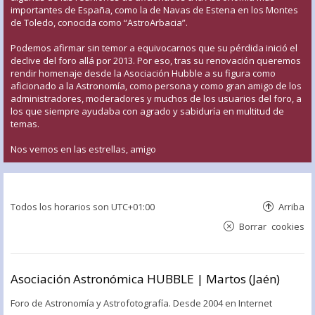
importantes de España, como la de Navas de Estena en los Montes
de Toledo, conocida como “AstroArbacia”.
Podemos afirmar sin temor a equivocarnos que su pérdida inició el
declive del foro allá por 2013. Por eso, tras su renovación queremos
rendir homenaje desde la Asociación Hubble a su figura como
aficionado a la Astronomía, como persona y como gran amigo de los
administradores, moderadores y muchos de los usuarios del foro, a
los que siempre ayudaba con agrado y sabiduría en multitud de
temas.
Nos vemos en las estrellas, amigo
Todos los horarios son
UTC+01:00
Arriba
Borrar cookies
Asociación Astronómica HUBBLE | Martos (Jaén)
Foro de Astronomía y Astrofotografía. Desde 2004 en Internet