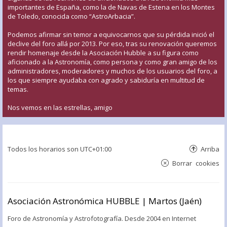
importantes de España, como la de Navas de Estena en los Montes
de Toledo, conocida como “AstroArbacia”.
Podemos afirmar sin temor a equivocarnos que su pérdida inició el
declive del foro allá por 2013. Por eso, tras su renovación queremos
rendir homenaje desde la Asociación Hubble a su figura como
aficionado a la Astronomía, como persona y como gran amigo de los
administradores, moderadores y muchos de los usuarios del foro, a
los que siempre ayudaba con agrado y sabiduría en multitud de
temas.
Nos vemos en las estrellas, amigo
Todos los horarios son
UTC+01:00
Arriba
Borrar cookies
Asociación Astronómica HUBBLE | Martos (Jaén)
Foro de Astronomía y Astrofotografía. Desde 2004 en Internet