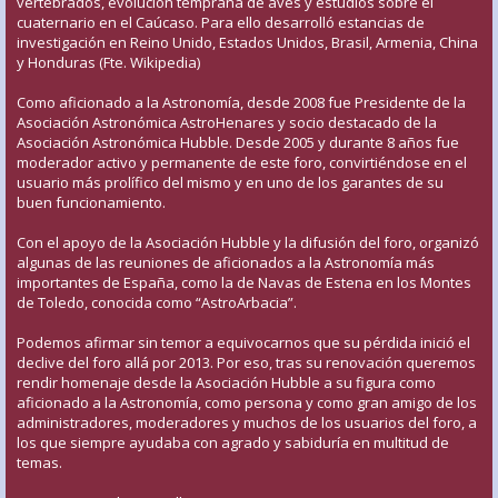
vertebrados, evolución temprana de aves y estudios sobre el
cuaternario en el Caúcaso. Para ello desarrolló estancias de
investigación en Reino Unido, Estados Unidos, Brasil, Armenia, China
y Honduras (Fte. Wikipedia)
Como aficionado a la Astronomía, desde 2008 fue Presidente de la
Asociación Astronómica AstroHenares y socio destacado de la
Asociación Astronómica Hubble. Desde 2005 y durante 8 años fue
moderador activo y permanente de este foro, convirtiéndose en el
usuario más prolífico del mismo y en uno de los garantes de su
buen funcionamiento.
Con el apoyo de la Asociación Hubble y la difusión del foro, organizó
algunas de las reuniones de aficionados a la Astronomía más
importantes de España, como la de Navas de Estena en los Montes
de Toledo, conocida como “AstroArbacia”.
Podemos afirmar sin temor a equivocarnos que su pérdida inició el
declive del foro allá por 2013. Por eso, tras su renovación queremos
rendir homenaje desde la Asociación Hubble a su figura como
aficionado a la Astronomía, como persona y como gran amigo de los
administradores, moderadores y muchos de los usuarios del foro, a
los que siempre ayudaba con agrado y sabiduría en multitud de
temas.