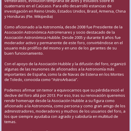
vertebrados, evolución temprana de aves y estudios sobre el
cuaternario en el Caúcaso. Para ello desarrolló estancias de
investigación en Reino Unido, Estados Unidos, Brasil, Armenia, China
y Honduras (Fte. Wikipedia)
Como aficionado a la Astronomía, desde 2008 fue Presidente de la
Asociación Astronómica AstroHenares y socio destacado de la
Asociación Astronómica Hubble. Desde 2005 y durante 8 años fue
moderador activo y permanente de este foro, convirtiéndose en el
usuario más prolífico del mismo y en uno de los garantes de su
buen funcionamiento.
Con el apoyo de la Asociación Hubble y la difusión del foro, organizó
algunas de las reuniones de aficionados a la Astronomía más
importantes de España, como la de Navas de Estena en los Montes
de Toledo, conocida como “AstroArbacia”.
Podemos afirmar sin temor a equivocarnos que su pérdida inició el
declive del foro allá por 2013. Por eso, tras su renovación queremos
rendir homenaje desde la Asociación Hubble a su figura como
aficionado a la Astronomía, como persona y como gran amigo de los
administradores, moderadores y muchos de los usuarios del foro, a
los que siempre ayudaba con agrado y sabiduría en multitud de
temas.