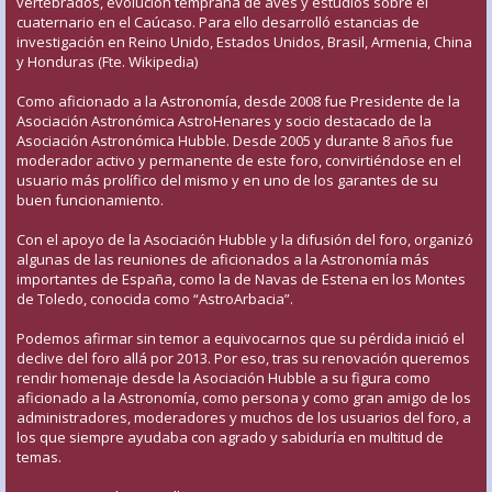
vertebrados, evolución temprana de aves y estudios sobre el
cuaternario en el Caúcaso. Para ello desarrolló estancias de
investigación en Reino Unido, Estados Unidos, Brasil, Armenia, China
y Honduras (Fte. Wikipedia)
Como aficionado a la Astronomía, desde 2008 fue Presidente de la
Asociación Astronómica AstroHenares y socio destacado de la
Asociación Astronómica Hubble. Desde 2005 y durante 8 años fue
moderador activo y permanente de este foro, convirtiéndose en el
usuario más prolífico del mismo y en uno de los garantes de su
buen funcionamiento.
Con el apoyo de la Asociación Hubble y la difusión del foro, organizó
algunas de las reuniones de aficionados a la Astronomía más
importantes de España, como la de Navas de Estena en los Montes
de Toledo, conocida como “AstroArbacia”.
Podemos afirmar sin temor a equivocarnos que su pérdida inició el
declive del foro allá por 2013. Por eso, tras su renovación queremos
rendir homenaje desde la Asociación Hubble a su figura como
aficionado a la Astronomía, como persona y como gran amigo de los
administradores, moderadores y muchos de los usuarios del foro, a
los que siempre ayudaba con agrado y sabiduría en multitud de
temas.