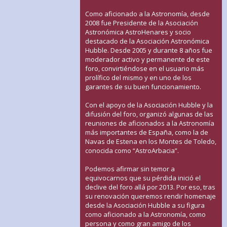
Como aficionado a la Astronomía, desde
2008 fue Presidente de la Asociación
Astronómica AstroHenares y socio
destacado de la Asociación Astronómica
Hubble. Desde 2005 y durante 8 años fue
moderador activo y permanente de este
foro, convirtiéndose en el usuario más
prolífico del mismo y en uno de los
garantes de su buen funcionamiento.
Con el apoyo de la Asociación Hubble y la
difusión del foro, organizó algunas de las
reuniones de aficionados a la Astronomía
más importantes de España, como la de
Navas de Estena en los Montes de Toledo,
conocida como “AstroArbacia”.
Podemos afirmar sin temor a
equivocarnos que su pérdida inició el
declive del foro allá por 2013. Por eso, tras
su renovación queremos rendir homenaje
desde la Asociación Hubble a su figura
como aficionado a la Astronomía, como
persona y como gran amigo de los