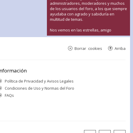
administradores, moderadores y muchos
de los usuarios del foro, a los que siempre
ayudaba con agrado y sabiduría en
multitud de temas.
Nos vemos en las estrellas, amigo
Borrar cookies
Arriba
Información
Política de Privacidad y Avisos Legales
Condiciones de Uso y Normas del Foro
FAQs