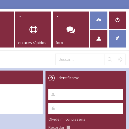
enlaces rápidos
foro
Identificarse
Olvidé mi contraseña
Recordar