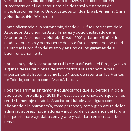
vertebrados, evolución temprana de aves y estudios sobre el
cuaternario en el Caúcaso. Para ello desarrolló estancias de
investigación en Reino Unido, Estados Unidos, Brasil, Armenia, China
y Honduras (Fte. Wikipedia)
Como aficionado a la Astronomía, desde 2008 fue Presidente de la
Asociación Astronómica AstroHenares y socio destacado de la
Asociación Astronómica Hubble. Desde 2005 y durante 8 años fue
moderador activo y permanente de este foro, convirtiéndose en el
usuario más prolífico del mismo y en uno de los garantes de su
buen funcionamiento.
Con el apoyo de la Asociación Hubble y la difusión del foro, organizó
algunas de las reuniones de aficionados a la Astronomía más
importantes de España, como la de Navas de Estena en los Montes
de Toledo, conocida como “AstroArbacia”.
Podemos afirmar sin temor a equivocarnos que su pérdida inició el
declive del foro allá por 2013. Por eso, tras su renovación queremos
rendir homenaje desde la Asociación Hubble a su figura como
aficionado a la Astronomía, como persona y como gran amigo de los
administradores, moderadores y muchos de los usuarios del foro, a
los que siempre ayudaba con agrado y sabiduría en multitud de
temas.