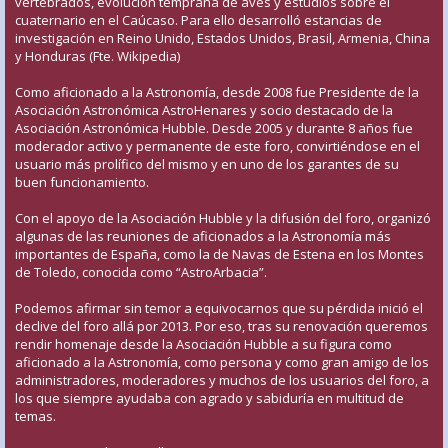
vertebrados, evolución temprana de aves y estudios sobre el
cuaternario en el Caúcaso. Para ello desarrolló estancias de
investigación en Reino Unido, Estados Unidos, Brasil, Armenia, China
y Honduras (Fte. Wikipedia)
Como aficionado a la Astronomía, desde 2008 fue Presidente de la
Asociación Astronómica AstroHenares y socio destacado de la
Asociación Astronómica Hubble. Desde 2005 y durante 8 años fue
moderador activo y permanente de este foro, convirtiéndose en el
usuario más prolífico del mismo y en uno de los garantes de su
buen funcionamiento.
Con el apoyo de la Asociación Hubble y la difusión del foro, organizó
algunas de las reuniones de aficionados a la Astronomía más
importantes de España, como la de Navas de Estena en los Montes
de Toledo, conocida como “AstroArbacia”.
Podemos afirmar sin temor a equivocarnos que su pérdida inició el
declive del foro allá por 2013. Por eso, tras su renovación queremos
rendir homenaje desde la Asociación Hubble a su figura como
aficionado a la Astronomía, como persona y como gran amigo de los
administradores, moderadores y muchos de los usuarios del foro, a
los que siempre ayudaba con agrado y sabiduría en multitud de
temas.