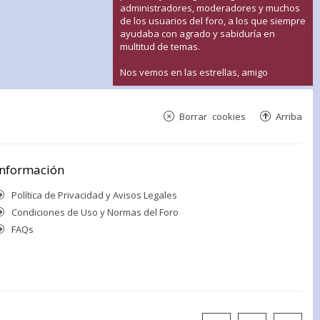
administradores, moderadores y muchos
de los usuarios del foro, a los que siempre
ayudaba con agrado y sabiduría en
multitud de temas.
Nos vemos en las estrellas, amigo
Borrar cookies
Arriba
Información
Política de Privacidad y Avisos Legales
Condiciones de Uso y Normas del Foro
FAQs