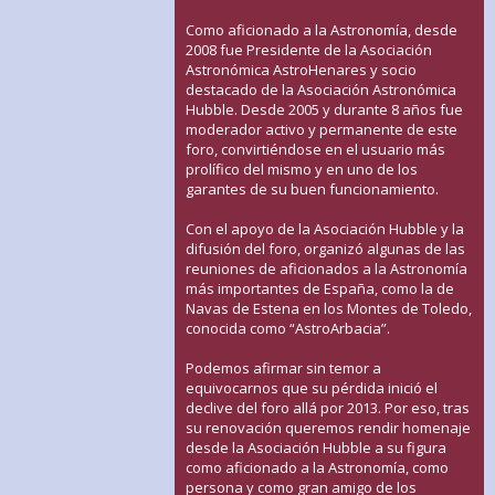
Como aficionado a la Astronomía, desde
2008 fue Presidente de la Asociación
Astronómica AstroHenares y socio
destacado de la Asociación Astronómica
Hubble. Desde 2005 y durante 8 años fue
moderador activo y permanente de este
foro, convirtiéndose en el usuario más
prolífico del mismo y en uno de los
garantes de su buen funcionamiento.
Con el apoyo de la Asociación Hubble y la
difusión del foro, organizó algunas de las
reuniones de aficionados a la Astronomía
más importantes de España, como la de
Navas de Estena en los Montes de Toledo,
conocida como “AstroArbacia”.
Podemos afirmar sin temor a
equivocarnos que su pérdida inició el
declive del foro allá por 2013. Por eso, tras
su renovación queremos rendir homenaje
desde la Asociación Hubble a su figura
como aficionado a la Astronomía, como
persona y como gran amigo de los