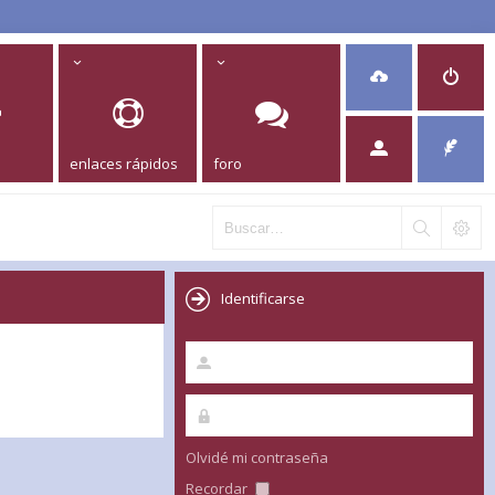
enlaces rápidos
foro
Identificarse
Olvidé mi contraseña
Recordar