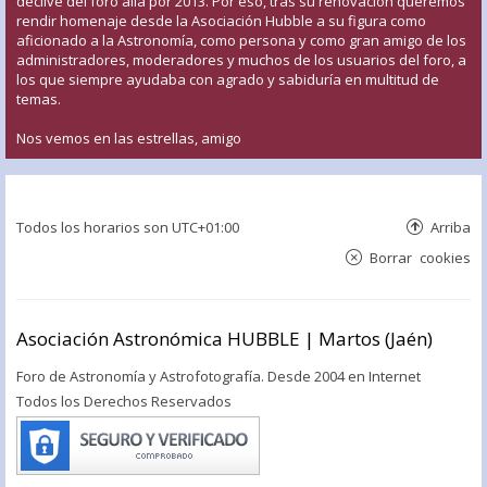
declive del foro allá por 2013. Por eso, tras su renovación queremos
rendir homenaje desde la Asociación Hubble a su figura como
aficionado a la Astronomía, como persona y como gran amigo de los
administradores, moderadores y muchos de los usuarios del foro, a
los que siempre ayudaba con agrado y sabiduría en multitud de
temas.
Nos vemos en las estrellas, amigo
Todos los horarios son
UTC+01:00
Arriba
Borrar cookies
Asociación Astronómica HUBBLE | Martos (Jaén)
Foro de Astronomía y Astrofotografía. Desde 2004 en Internet
Todos los Derechos Reservados