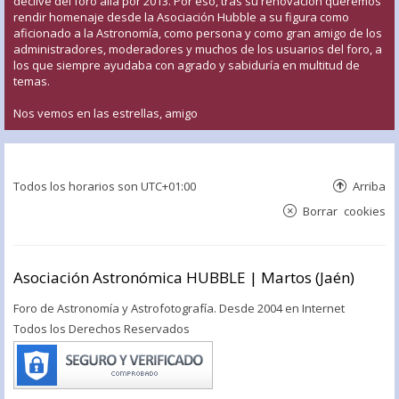
declive del foro allá por 2013. Por eso, tras su renovación queremos
rendir homenaje desde la Asociación Hubble a su figura como
aficionado a la Astronomía, como persona y como gran amigo de los
administradores, moderadores y muchos de los usuarios del foro, a
los que siempre ayudaba con agrado y sabiduría en multitud de
temas.
Nos vemos en las estrellas, amigo
Todos los horarios son
UTC+01:00
Arriba
Borrar cookies
Asociación Astronómica HUBBLE | Martos (Jaén)
Foro de Astronomía y Astrofotografía. Desde 2004 en Internet
Todos los Derechos Reservados