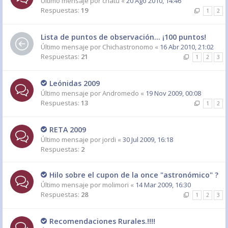
Último mensaje por
chatu
«
20 Ago 2010, 14:46
Respuestas:
19
1
2
Lista de puntos de observación... ¡100 puntos!
Último mensaje por
Chichastronomo
«
16 Abr 2010, 21:02
Respuestas:
21
1
2
3
Leónidas 2009
Último mensaje por
Andromedo
«
19 Nov 2009, 00:08
Respuestas:
13
1
2
RETA 2009
Último mensaje por
jordi
«
30 Jul 2009, 16:18
Respuestas:
2
Hilo sobre el cupon de la once "astronómico" ?
Último mensaje por
molimori
«
14 Mar 2009, 16:30
Respuestas:
28
1
2
3
Recomendaciones Rurales.!!!!