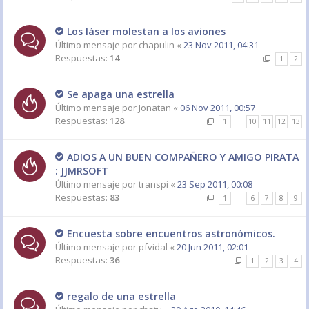
Los láser molestan a los aviones
Último mensaje por
chapulin
«
23 Nov 2011, 04:31
Respuestas:
14
1
2
Se apaga una estrella
Último mensaje por
Jonatan
«
06 Nov 2011, 00:57
Respuestas:
128
1
…
10
11
12
13
ADIOS A UN BUEN COMPAÑERO Y AMIGO PIRATA
: JJMRSOFT
Último mensaje por
transpi
«
23 Sep 2011, 00:08
Respuestas:
83
1
…
6
7
8
9
Encuesta sobre encuentros astronómicos.
Último mensaje por
pfvidal
«
20 Jun 2011, 02:01
Respuestas:
36
1
2
3
4
regalo de una estrella