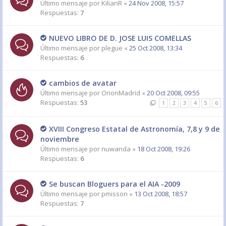
Último mensaje por
KilianR
«
24 Nov 2008, 15:57
Respuestas:
7
NUEVO LIBRO DE D. JOSE LUIS COMELLAS
Último mensaje por
plegue
«
25 Oct 2008, 13:34
Respuestas:
6
cambios de avatar
Último mensaje por
OrionMadrid
«
20 Oct 2008, 09:55
Respuestas:
53
1
2
3
4
5
6
XVIII Congreso Estatal de Astronomía, 7,8 y 9 de
noviembre
Último mensaje por
nuwanda
«
18 Oct 2008, 19:26
Respuestas:
6
Se buscan Bloguers para el AIA -2009
Último mensaje por
pmisson
«
13 Oct 2008, 18:57
Respuestas:
7