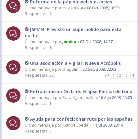
Reforma de la página web y e-socios.
Último mensaje por
m1a2m3a4
«
08 Oct 2008, 18:29
Respuestas:
2
[SPMN] Previsto un superbólido para esta
noche
Último mensaje por
Jomlop
«
07 Oct 2008, 14:27
Respuestas:
8
Una asociación a vigilar: Nueva Acrópolis
Último mensaje por
chapulin
«
22 Sep 2008, 22:03
Respuestas:
35
1
2
3
4
Retransmisión On Line. Eclipse Parcial de Luna
Último mensaje por
Rafael_cercedilla
«
16 Ago 2008, 15:05
Respuestas:
1
Ayuda para confeciconar ruta por las españas
Último mensaje por
JuandeUbeda
«
14 Jul 2008, 23:14
Respuestas:
5