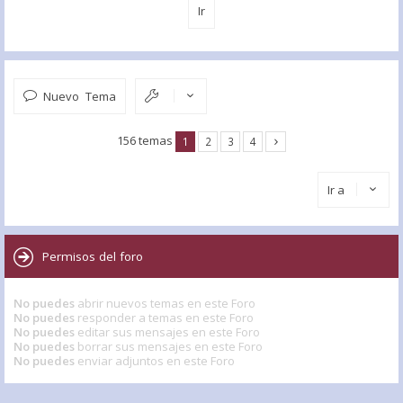
Nuevo Tema
156 temas
1
2
3
4
Ir a
Permisos del foro
No puedes
abrir nuevos temas en este Foro
No puedes
responder a temas en este Foro
No puedes
editar sus mensajes en este Foro
No puedes
borrar sus mensajes en este Foro
No puedes
enviar adjuntos en este Foro