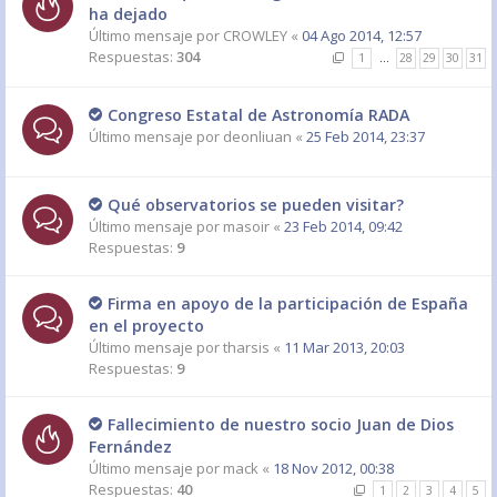
ha dejado
Último mensaje por
CROWLEY
«
04 Ago 2014, 12:57
Respuestas:
304
1
…
28
29
30
31
Congreso Estatal de Astronomía RADA
Último mensaje por
deonliuan
«
25 Feb 2014, 23:37
Qué observatorios se pueden visitar?
Último mensaje por
masoir
«
23 Feb 2014, 09:42
Respuestas:
9
Firma en apoyo de la participación de España
en el proyecto
Último mensaje por
tharsis
«
11 Mar 2013, 20:03
Respuestas:
9
Fallecimiento de nuestro socio Juan de Dios
Fernández
Último mensaje por
mack
«
18 Nov 2012, 00:38
Respuestas:
40
1
2
3
4
5