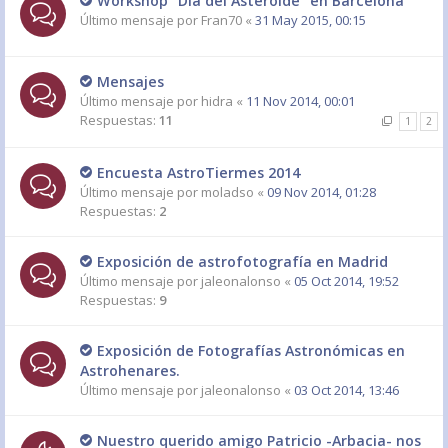
Workshop "Día del Asteroide" en Barcelona
Último mensaje por
Fran70
«
31 May 2015, 00:15
Mensajes
Último mensaje por
hidra
«
11 Nov 2014, 00:01
Respuestas:
11
1
2
Encuesta AstroTiermes 2014
Último mensaje por
moladso
«
09 Nov 2014, 01:28
Respuestas:
2
Exposición de astrofotografía en Madrid
Último mensaje por
jaleonalonso
«
05 Oct 2014, 19:52
Respuestas:
9
Exposición de Fotografías Astronómicas en
Astrohenares.
Último mensaje por
jaleonalonso
«
03 Oct 2014, 13:46
Nuestro querido amigo Patricio -Arbacia- nos