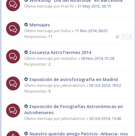
Workshop "Día del Asteroide" en Barcelona
Último mensaje por
Fran70
«
31 May 2015, 00:15
Mensajes
Último mensaje por
hidra
«
11 Nov 2014, 00:01
Respuestas:
11
1
2
Encuesta AstroTiermes 2014
Último mensaje por
moladso
«
09 Nov 2014, 01:28
Respuestas:
2
Exposición de astrofotografía en Madrid
Último mensaje por
jaleonalonso
«
05 Oct 2014, 19:52
Respuestas:
9
Exposición de Fotografías Astronómicas en
Astrohenares.
Último mensaje por
jaleonalonso
«
03 Oct 2014, 13:46
Nuestro querido amigo Patricio -Arbacia- nos