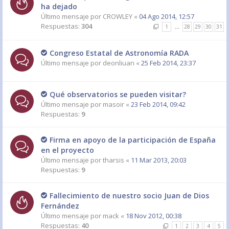
ha dejado
Último mensaje por
CROWLEY
«
04 Ago 2014, 12:57
Respuestas:
304
1
…
28
29
30
31
Congreso Estatal de Astronomía RADA
Último mensaje por
deonliuan
«
25 Feb 2014, 23:37
Qué observatorios se pueden visitar?
Último mensaje por
masoir
«
23 Feb 2014, 09:42
Respuestas:
9
Firma en apoyo de la participación de España
en el proyecto
Último mensaje por
tharsis
«
11 Mar 2013, 20:03
Respuestas:
9
Fallecimiento de nuestro socio Juan de Dios
Fernández
Último mensaje por
mack
«
18 Nov 2012, 00:38
Respuestas:
40
1
2
3
4
5