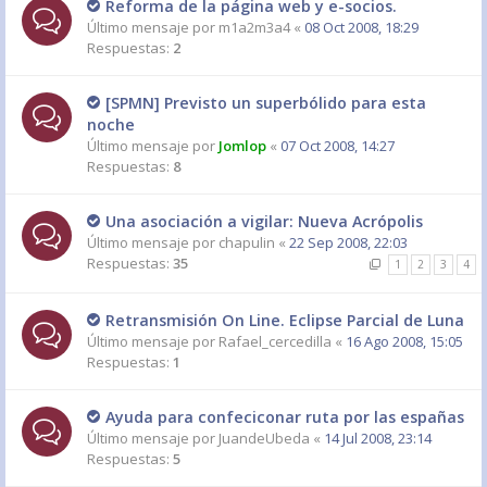
Reforma de la página web y e-socios.
Último mensaje por
m1a2m3a4
«
08 Oct 2008, 18:29
Respuestas:
2
[SPMN] Previsto un superbólido para esta
noche
Último mensaje por
Jomlop
«
07 Oct 2008, 14:27
Respuestas:
8
Una asociación a vigilar: Nueva Acrópolis
Último mensaje por
chapulin
«
22 Sep 2008, 22:03
Respuestas:
35
1
2
3
4
Retransmisión On Line. Eclipse Parcial de Luna
Último mensaje por
Rafael_cercedilla
«
16 Ago 2008, 15:05
Respuestas:
1
Ayuda para confeciconar ruta por las españas
Último mensaje por
JuandeUbeda
«
14 Jul 2008, 23:14
Respuestas:
5