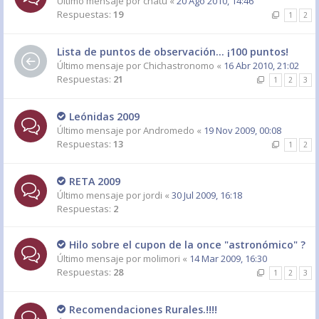
Último mensaje por
chatu
«
20 Ago 2010, 14:46
Respuestas:
19
1
2
Lista de puntos de observación... ¡100 puntos!
Último mensaje por
Chichastronomo
«
16 Abr 2010, 21:02
Respuestas:
21
1
2
3
Leónidas 2009
Último mensaje por
Andromedo
«
19 Nov 2009, 00:08
Respuestas:
13
1
2
RETA 2009
Último mensaje por
jordi
«
30 Jul 2009, 16:18
Respuestas:
2
Hilo sobre el cupon de la once "astronómico" ?
Último mensaje por
molimori
«
14 Mar 2009, 16:30
Respuestas:
28
1
2
3
Recomendaciones Rurales.!!!!