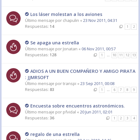
Los láser molestan a los aviones
Último mensaje por
chapulin
«
23 Nov 2011, 04:31
Respuestas:
14
1
2
Se apaga una estrella
Último mensaje por
Jonatan
«
06 Nov 2011, 00:57
Respuestas:
128
1
…
10
11
12
13
ADIOS A UN BUEN COMPAÑERO Y AMIGO PIRATA
: JJMRSOFT
Último mensaje por
transpi
«
23 Sep 2011, 00:08
Respuestas:
83
1
…
6
7
8
9
Encuesta sobre encuentros astronómicos.
Último mensaje por
pfvidal
«
20 Jun 2011, 02:01
Respuestas:
36
1
2
3
4
regalo de una estrella