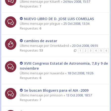
Último mensaje por
KilianR
«
24 Nov 2008, 15:57
Respuestas:
7
NUEVO LIBRO DE D. JOSE LUIS COMELLAS
Último mensaje por
plegue
«
25 Oct 2008, 13:34
Respuestas:
6
cambios de avatar
Último mensaje por
OrionMadrid
«
20 Oct 2008, 09:55
Respuestas:
53
1
2
3
4
5
6
XVIII Congreso Estatal de Astronomía, 7,8 y 9 de
noviembre
Último mensaje por
nuwanda
«
18 Oct 2008, 19:26
Respuestas:
6
Se buscan Bloguers para el AIA -2009
Último mensaje por
pmisson
«
13 Oct 2008, 18:57
Respuestas:
7