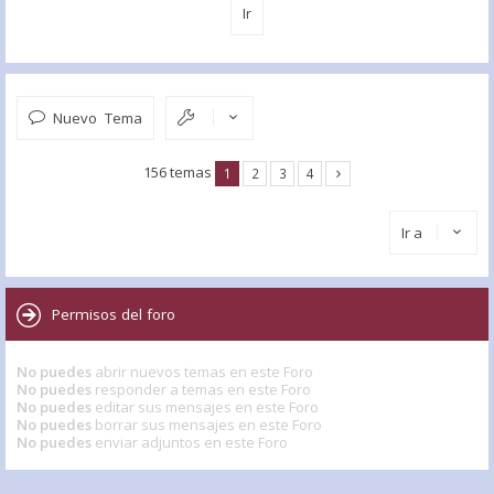
Nuevo Tema
156 temas
1
2
3
4
Ir a
Permisos del foro
No puedes
abrir nuevos temas en este Foro
No puedes
responder a temas en este Foro
No puedes
editar sus mensajes en este Foro
No puedes
borrar sus mensajes en este Foro
No puedes
enviar adjuntos en este Foro