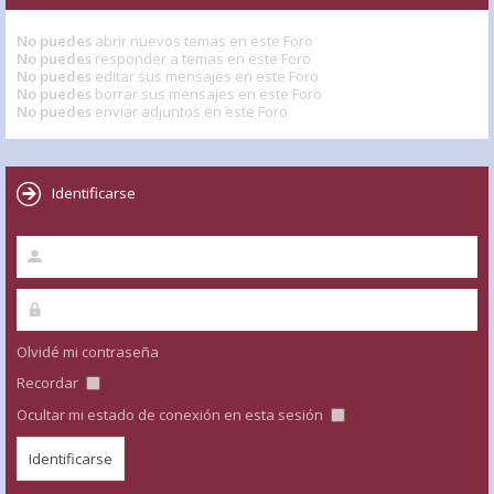
No puedes
abrir nuevos temas en este Foro
No puedes
responder a temas en este Foro
No puedes
editar sus mensajes en este Foro
No puedes
borrar sus mensajes en este Foro
No puedes
enviar adjuntos en este Foro
Identificarse
Olvidé mi contraseña
Recordar
Ocultar mi estado de conexión en esta sesión