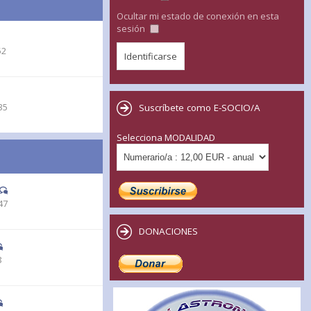
Ocultar mi estado de conexión en esta
sesión
52
35
Suscríbete como E-SOCIO/A
Selecciona MODALIDAD
47
DONACIONES
8