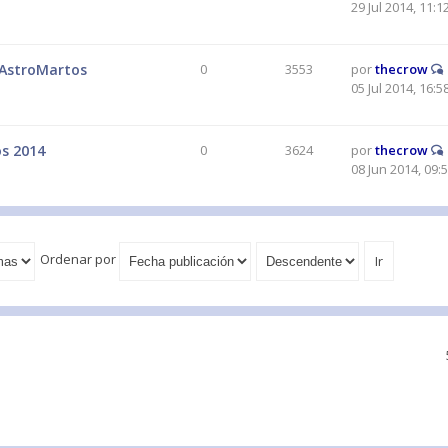
29 Jul 2014, 11:1
á AstroMartos
0
3553
por
thecrow
05 Jul 2014, 16:5
os 2014
0
3624
por
thecrow
08 Jun 2014, 09:
Ordenar por