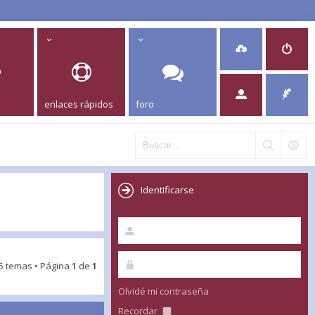
enlaces rápidos
foro
Identificarse
5 temas • Página
1
de
1
Olvidé mi contraseña
Recordar