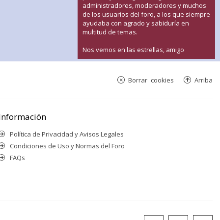
administradores, moderadores y muchos
de los usuarios del foro, a los que siempre
ayudaba con agrado y sabiduría en
multitud de temas.
Nos vemos en las estrellas, amigo
Borrar cookies
Arriba
Información
Política de Privacidad y Avisos Legales
Condiciones de Uso y Normas del Foro
FAQs