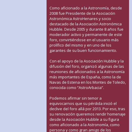
Como aficionado a la Astronomía, desde
2008 fue Presidente de la Asociación
Astronómica AstroHenares y socio
destacado de la Asociación Astronómica
Hubble. Desde 2005 y durante 8 años fue
moderador activo y permanente de este
foro, convirtiéndose en el usuario más
prolífico del mismo y en uno de los
garantes de su buen funcionamiento.
Con el apoyo de la Asociación Hubble y la
difusión del foro, organizó algunas de las
reuniones de aficionados a la Astronomía
más importantes de España, como la de
Navas de Estena en los Montes de Toledo,
conocida como “AstroArbacia”.
Podemos afirmar sin temor a
equivocarnos que su pérdida inició el
declive del foro allá por 2013. Por eso, tras
su renovación queremos rendir homenaje
desde la Asociación Hubble a su figura
como aficionado a la Astronomía, como
persona y como gran amigo de los