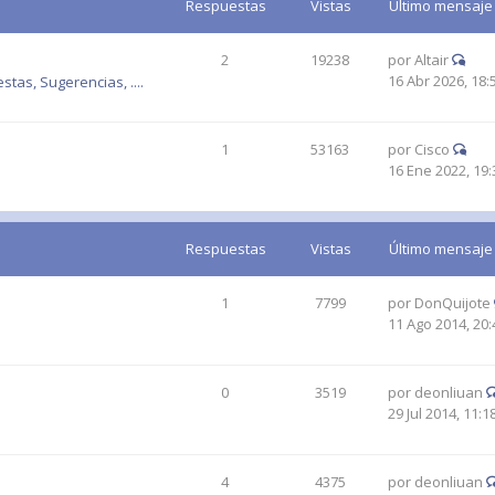
Respuestas
Vistas
Último mensaje
2
19238
por
Altair
16 Abr 2026, 18:
tas, Sugerencias, ....
1
53163
por
Cisco
16 Ene 2022, 19:
Respuestas
Vistas
Último mensaje
1
7799
por
DonQuijote
11 Ago 2014, 20:
0
3519
por
deonliuan
29 Jul 2014, 11:1
4
4375
por
deonliuan