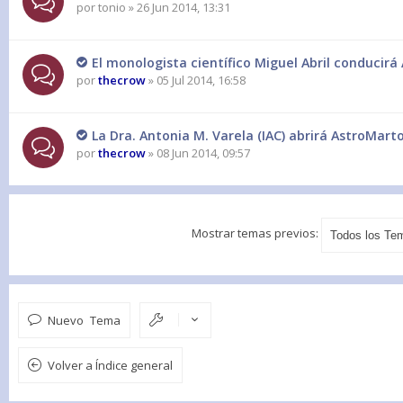
por
tonio
» 26 Jun 2014, 13:31
El monologista científico Miguel Abril conducir
por
thecrow
» 05 Jul 2014, 16:58
La Dra. Antonia M. Varela (IAC) abrirá AstroMart
por
thecrow
» 08 Jun 2014, 09:57
Mostrar temas previos:
Nuevo Tema
Volver a Índice general