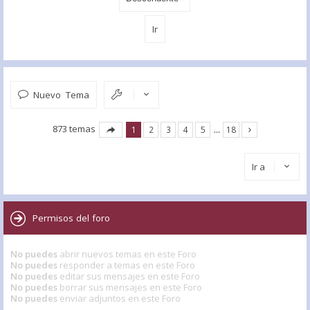
Nuevo Tema
873 temas
1
2
3
4
5
…
18
Ir a
Permisos del foro
No puedes
abrir nuevos temas en este Foro
No puedes
responder a temas en este Foro
No puedes
editar sus mensajes en este Foro
No puedes
borrar sus mensajes en este Foro
No puedes
enviar adjuntos en este Foro