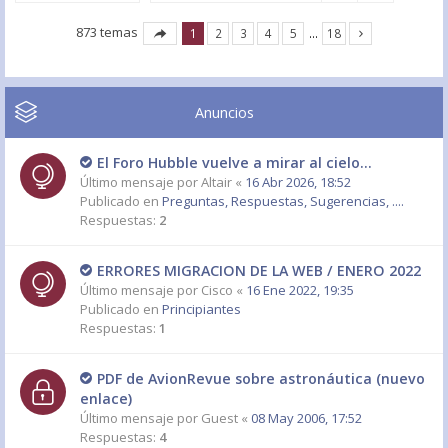
873 temas
1
2
3
4
5
…
18
Anuncios
El Foro Hubble vuelve a mirar al cielo...
Último mensaje por
Altair
«
16 Abr 2026, 18:52
Publicado en
Preguntas, Respuestas, Sugerencias, ....
Respuestas:
2
ERRORES MIGRACION DE LA WEB / ENERO 2022
Último mensaje por
Cisco
«
16 Ene 2022, 19:35
Publicado en
Principiantes
Respuestas:
1
PDF de AvionRevue sobre astronáutica (nuevo
enlace)
Último mensaje por
Guest
«
08 May 2006, 17:52
Respuestas:
4