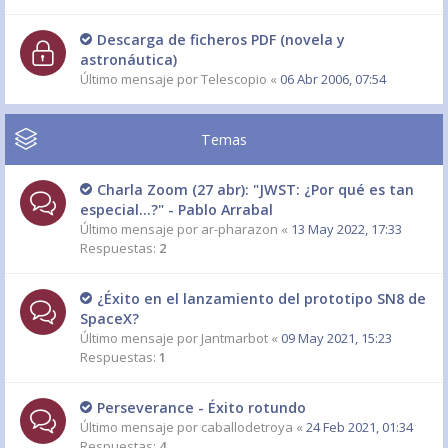
Descarga de ficheros PDF (novela y
astronáutica)
Último mensaje por
Telescopio
«
06 Abr 2006, 07:54
Temas
Charla Zoom (27 abr): "JWST: ¿Por qué es tan
especial...?" - Pablo Arrabal
Último mensaje por
ar-pharazon
«
13 May 2022, 17:33
Respuestas:
2
¿Éxito en el lanzamiento del prototipo SN8 de
SpaceX?
Último mensaje por
Jantmarbot
«
09 May 2021, 15:23
Respuestas:
1
Perseverance - Éxito rotundo
Último mensaje por
caballodetroya
«
24 Feb 2021, 01:34
Respuestas:
4