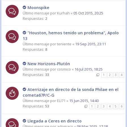
Moonspike
Último mensaje por
Kurhah
«
05 Oct 2015, 20:25
Respuestas:
2
"Houston, hemos tenido un problema", Apolo
13
Último mensaje por
teniente
«
19 Sep 2015, 23:11
Respuestas:
8
New Horizons-Plutón
Último mensaje por
cosmico
«
16 Jul 2015, 18:25
Respuestas:
33
1
2
3
4
Aterrizaje en directo de la sonda Philae en el
cometa67P/C-G
Último mensaje por
ELI71
«
15 Jun 2015, 14:40
Respuestas:
53
1
2
3
4
5
6
Llegada a Ceres en directo
Último mensaje por
adomaco
«
06 Mar 2015, 17:18