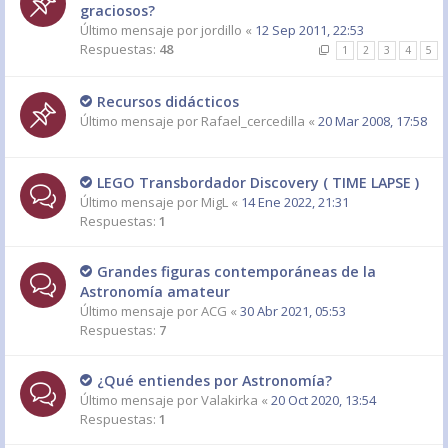
graciosos?
Último mensaje por
jordillo
«
12 Sep 2011, 22:53
Respuestas:
48
1
2
3
4
5
Recursos didácticos
Último mensaje por
Rafael_cercedilla
«
20 Mar 2008, 17:58
LEGO Transbordador Discovery ( TIME LAPSE )
Último mensaje por
MigL
«
14 Ene 2022, 21:31
Respuestas:
1
Grandes figuras contemporáneas de la
Astronomía amateur
Último mensaje por
ACG
«
30 Abr 2021, 05:53
Respuestas:
7
¿Qué entiendes por Astronomía?
Último mensaje por
Valakirka
«
20 Oct 2020, 13:54
Respuestas:
1