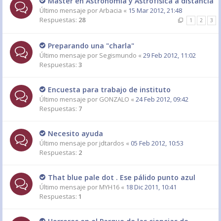
Máster en Astronomía y Astrofísica a distancia
Último mensaje por
Arbacia
«
15 Mar 2012, 21:48
Respuestas:
28
1
2
3
Preparando una "charla"
Último mensaje por
Segismundo
«
29 Feb 2012, 11:02
Respuestas:
3
Encuesta para trabajo de instituto
Último mensaje por
GONZALO
«
24 Feb 2012, 09:42
Respuestas:
7
Necesito ayuda
Último mensaje por
jdtardos
«
05 Feb 2012, 10:53
Respuestas:
2
That blue pale dot . Ese pálido punto azul
Último mensaje por
MYH16
«
18 Dic 2011, 10:41
Respuestas:
1