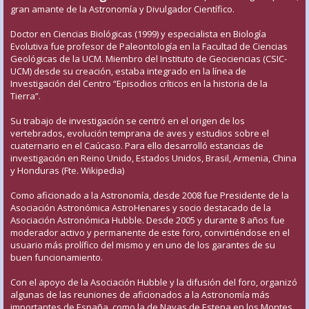
gran amante de la Astronomía y Divulgador Científico.
Doctor en Ciencias Biológicas (1999) y especialista en Biología
Evolutiva fue profesor de Paleontología en la Facultad de Ciencias
Geológicas de la UCM. Miembro del Instituto de Geociencias (CSIC-
UCM) desde su creación, estaba integrado en la línea de
Investigación del Centro “Episodios críticos en la historia de la
Tierra”.
Su trabajo de investigación se centró en el origen de los
vertebrados, evolución temprana de aves y estudios sobre el
cuaternario en el Caúcaso. Para ello desarrolló estancias de
investigación en Reino Unido, Estados Unidos, Brasil, Armenia, China
y Honduras (Fte. Wikipedia)
Como aficionado a la Astronomía, desde 2008 fue Presidente de la
Asociación Astronómica AstroHenares y socio destacado de la
Asociación Astronómica Hubble. Desde 2005 y durante 8 años fue
moderador activo y permanente de este foro, convirtiéndose en el
usuario más prolífico del mismo y en uno de los garantes de su
buen funcionamiento.
Con el apoyo de la Asociación Hubble y la difusión del foro, organizó
algunas de las reuniones de aficionados a la Astronomía más
importantes de España, como la de Navas de Estena en los Montes