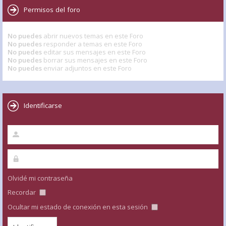
Permisos del foro
No puedes
abrir nuevos temas en este Foro
No puedes
responder a temas en este Foro
No puedes
editar sus mensajes en este Foro
No puedes
borrar sus mensajes en este Foro
No puedes
enviar adjuntos en este Foro
Identificarse
Olvidé mi contraseña
Recordar
Ocultar mi estado de conexión en esta sesión