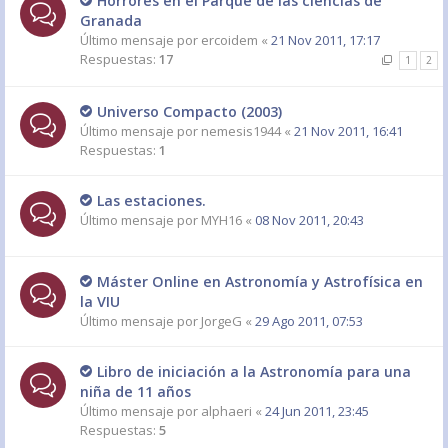
Horrores en el Parque de las ciencias de
Granada
Último mensaje por
ercoidem
«
21 Nov 2011, 17:17
Respuestas:
17
1
2
Universo Compacto (2003)
Último mensaje por
nemesis1944
«
21 Nov 2011, 16:41
Respuestas:
1
Las estaciones.
Último mensaje por
MYH16
«
08 Nov 2011, 20:43
Máster Online en Astronomía y Astrofísica en
la VIU
Último mensaje por
JorgeG
«
29 Ago 2011, 07:53
Libro de iniciación a la Astronomía para una
niña de 11 años
Último mensaje por
alphaeri
«
24 Jun 2011, 23:45
Respuestas:
5