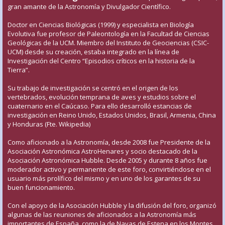
gran amante de la Astronomía y Divulgador Científico.
Doctor en Ciencias Biológicas (1999) y especialista en Biología
Evolutiva fue profesor de Paleontología en la Facultad de Ciencias
Geológicas de la UCM. Miembro del Instituto de Geociencias (CSIC-
UCM) desde su creación, estaba integrado en la línea de
Investigación del Centro “Episodios críticos en la historia de la
Tierra”.
Su trabajo de investigación se centró en el origen de los
vertebrados, evolución temprana de aves y estudios sobre el
cuaternario en el Caúcaso. Para ello desarrolló estancias de
investigación en Reino Unido, Estados Unidos, Brasil, Armenia, China
y Honduras (Fte. Wikipedia)
Como aficionado a la Astronomía, desde 2008 fue Presidente de la
Asociación Astronómica AstroHenares y socio destacado de la
Asociación Astronómica Hubble. Desde 2005 y durante 8 años fue
moderador activo y permanente de este foro, convirtiéndose en el
usuario más prolífico del mismo y en uno de los garantes de su
buen funcionamiento.
Con el apoyo de la Asociación Hubble y la difusión del foro, organizó
algunas de las reuniones de aficionados a la Astronomía más
importantes de España, como la de Navas de Estena en los Montes