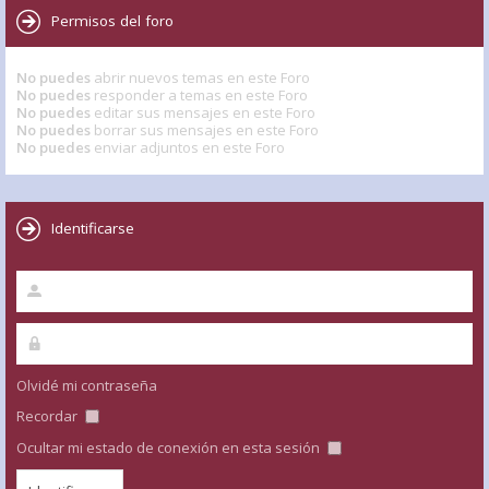
Permisos del foro
No puedes
abrir nuevos temas en este Foro
No puedes
responder a temas en este Foro
No puedes
editar sus mensajes en este Foro
No puedes
borrar sus mensajes en este Foro
No puedes
enviar adjuntos en este Foro
Identificarse
Olvidé mi contraseña
Recordar
Ocultar mi estado de conexión en esta sesión