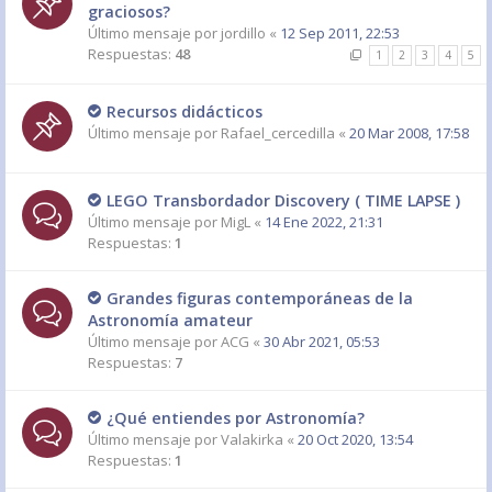
graciosos?
Último mensaje por
jordillo
«
12 Sep 2011, 22:53
Respuestas:
48
1
2
3
4
5
Recursos didácticos
Último mensaje por
Rafael_cercedilla
«
20 Mar 2008, 17:58
LEGO Transbordador Discovery ( TIME LAPSE )
Último mensaje por
MigL
«
14 Ene 2022, 21:31
Respuestas:
1
Grandes figuras contemporáneas de la
Astronomía amateur
Último mensaje por
ACG
«
30 Abr 2021, 05:53
Respuestas:
7
¿Qué entiendes por Astronomía?
Último mensaje por
Valakirka
«
20 Oct 2020, 13:54
Respuestas:
1