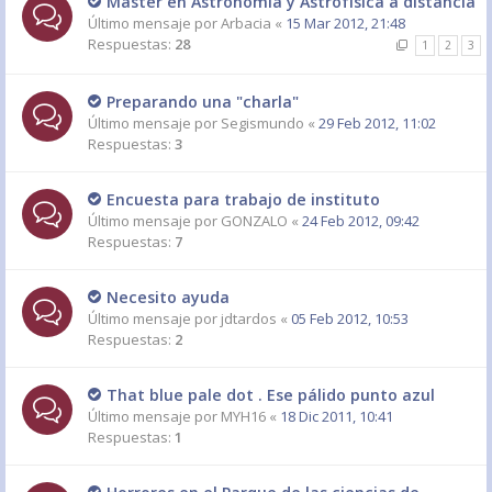
Máster en Astronomía y Astrofísica a distancia
Último mensaje por
Arbacia
«
15 Mar 2012, 21:48
Respuestas:
28
1
2
3
Preparando una "charla"
Último mensaje por
Segismundo
«
29 Feb 2012, 11:02
Respuestas:
3
Encuesta para trabajo de instituto
Último mensaje por
GONZALO
«
24 Feb 2012, 09:42
Respuestas:
7
Necesito ayuda
Último mensaje por
jdtardos
«
05 Feb 2012, 10:53
Respuestas:
2
That blue pale dot . Ese pálido punto azul
Último mensaje por
MYH16
«
18 Dic 2011, 10:41
Respuestas:
1