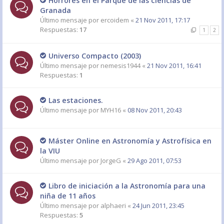
Horrores en el Parque de las ciencias de
Granada
Último mensaje por
ercoidem
«
21 Nov 2011, 17:17
Respuestas:
17
1
2
Universo Compacto (2003)
Último mensaje por
nemesis1944
«
21 Nov 2011, 16:41
Respuestas:
1
Las estaciones.
Último mensaje por
MYH16
«
08 Nov 2011, 20:43
Máster Online en Astronomía y Astrofísica en
la VIU
Último mensaje por
JorgeG
«
29 Ago 2011, 07:53
Libro de iniciación a la Astronomía para una
niña de 11 años
Último mensaje por
alphaeri
«
24 Jun 2011, 23:45
Respuestas:
5