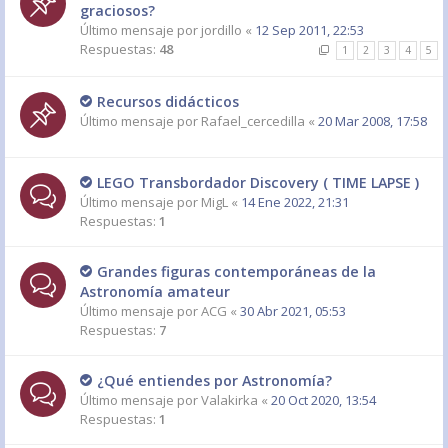
graciosos?
Último mensaje por
jordillo
«
12 Sep 2011, 22:53
Respuestas:
48
1
2
3
4
5
Recursos didácticos
Último mensaje por
Rafael_cercedilla
«
20 Mar 2008, 17:58
LEGO Transbordador Discovery ( TIME LAPSE )
Último mensaje por
MigL
«
14 Ene 2022, 21:31
Respuestas:
1
Grandes figuras contemporáneas de la
Astronomía amateur
Último mensaje por
ACG
«
30 Abr 2021, 05:53
Respuestas:
7
¿Qué entiendes por Astronomía?
Último mensaje por
Valakirka
«
20 Oct 2020, 13:54
Respuestas:
1