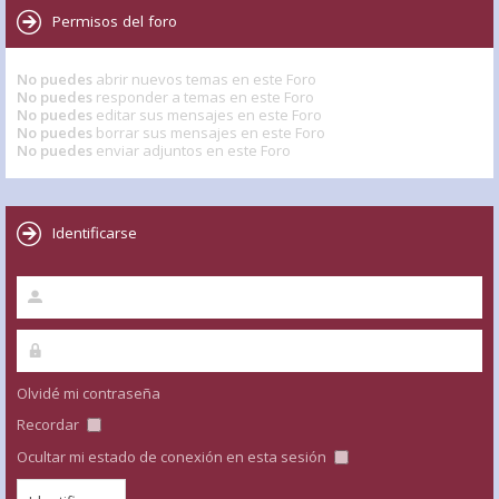
Permisos del foro
No puedes
abrir nuevos temas en este Foro
No puedes
responder a temas en este Foro
No puedes
editar sus mensajes en este Foro
No puedes
borrar sus mensajes en este Foro
No puedes
enviar adjuntos en este Foro
Identificarse
Olvidé mi contraseña
Recordar
Ocultar mi estado de conexión en esta sesión