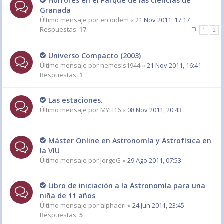
Horrores en el Parque de las ciencias de
Granada
Último mensaje por
ercoidem
«
21 Nov 2011, 17:17
Respuestas:
17
1
2
Universo Compacto (2003)
Último mensaje por
nemesis1944
«
21 Nov 2011, 16:41
Respuestas:
1
Las estaciones.
Último mensaje por
MYH16
«
08 Nov 2011, 20:43
Máster Online en Astronomía y Astrofísica en
la VIU
Último mensaje por
JorgeG
«
29 Ago 2011, 07:53
Libro de iniciación a la Astronomía para una
niña de 11 años
Último mensaje por
alphaeri
«
24 Jun 2011, 23:45
Respuestas:
5