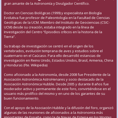
gran amante de la Astronomía y Divulgador Científico.
Doctor en Ciencias Biológicas (1999) y especialista en Biología
Evolutiva fue profesor de Paleontología en la Facultad de Ciencias
Geológicas de la UCM. Miembro del Instituto de Geociencias (CSIC-
UCM) desde su creación, estaba integrado en la línea de
Investigación del Centro “Episodios críticos en la historia de la
Tierra”.
Su trabajo de investigación se centró en el origen de los
vertebrados, evolución temprana de aves y estudios sobre el
cuaternario en el Caúcaso. Para ello desarrolló estancias de
investigación en Reino Unido, Estados Unidos, Brasil, Armenia, China
y Honduras (Fte. Wikipedia)
Como aficionado a la Astronomía, desde 2008 fue Presidente de la
Asociación Astronómica AstroHenares y socio destacado de la
Asociación Astronómica Hubble. Desde 2005 y durante 8 años fue
moderador activo y permanente de este foro, convirtiéndose en el
usuario más prolífico del mismo y en uno de los garantes de su
buen funcionamiento.
Con el apoyo de la Asociación Hubble y la difusión del foro, organizó
algunas de las reuniones de aficionados a la Astronomía más
importantes de España, como la de Navas de Estena en los Montes