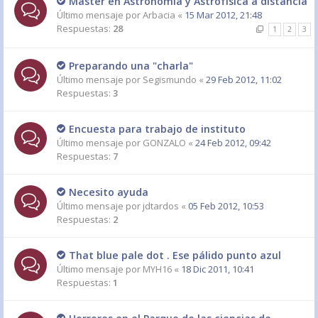
Máster en Astronomía y Astrofísica a distancia
Último mensaje por
Arbacia
«
15 Mar 2012, 21:48
Respuestas:
28
1
2
3
Preparando una "charla"
Último mensaje por
Segismundo
«
29 Feb 2012, 11:02
Respuestas:
3
Encuesta para trabajo de instituto
Último mensaje por
GONZALO
«
24 Feb 2012, 09:42
Respuestas:
7
Necesito ayuda
Último mensaje por
jdtardos
«
05 Feb 2012, 10:53
Respuestas:
2
That blue pale dot . Ese pálido punto azul
Último mensaje por
MYH16
«
18 Dic 2011, 10:41
Respuestas:
1