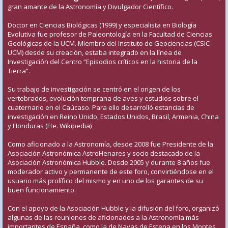
gran amante de la Astronomía y Divulgador Científico.
Doctor en Ciencias Biológicas (1999) y especialista en Biología
Evolutiva fue profesor de Paleontología en la Facultad de Ciencias
Geológicas de la UCM. Miembro del Instituto de Geociencias (CSIC-
UCM) desde su creación, estaba integrado en la línea de
Investigación del Centro “Episodios críticos en la historia de la
Tierra”.
Su trabajo de investigación se centró en el origen de los
vertebrados, evolución temprana de aves y estudios sobre el
cuaternario en el Caúcaso. Para ello desarrolló estancias de
investigación en Reino Unido, Estados Unidos, Brasil, Armenia, China
y Honduras (Fte. Wikipedia)
Como aficionado a la Astronomía, desde 2008 fue Presidente de la
Asociación Astronómica AstroHenares y socio destacado de la
Asociación Astronómica Hubble. Desde 2005 y durante 8 años fue
moderador activo y permanente de este foro, convirtiéndose en el
usuario más prolífico del mismo y en uno de los garantes de su
buen funcionamiento.
Con el apoyo de la Asociación Hubble y la difusión del foro, organizó
algunas de las reuniones de aficionados a la Astronomía más
importantes de España, como la de Navas de Estena en los Montes