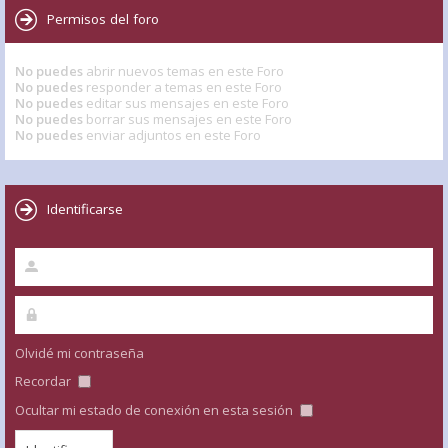
Permisos del foro
No puedes
abrir nuevos temas en este Foro
No puedes
responder a temas en este Foro
No puedes
editar sus mensajes en este Foro
No puedes
borrar sus mensajes en este Foro
No puedes
enviar adjuntos en este Foro
Identificarse
Olvidé mi contraseña
Recordar
Ocultar mi estado de conexión en esta sesión