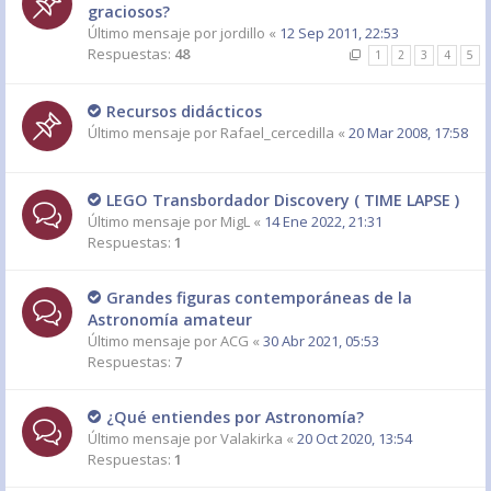
graciosos?
Último mensaje por
jordillo
«
12 Sep 2011, 22:53
Respuestas:
48
1
2
3
4
5
Recursos didácticos
Último mensaje por
Rafael_cercedilla
«
20 Mar 2008, 17:58
LEGO Transbordador Discovery ( TIME LAPSE )
Último mensaje por
MigL
«
14 Ene 2022, 21:31
Respuestas:
1
Grandes figuras contemporáneas de la
Astronomía amateur
Último mensaje por
ACG
«
30 Abr 2021, 05:53
Respuestas:
7
¿Qué entiendes por Astronomía?
Último mensaje por
Valakirka
«
20 Oct 2020, 13:54
Respuestas:
1