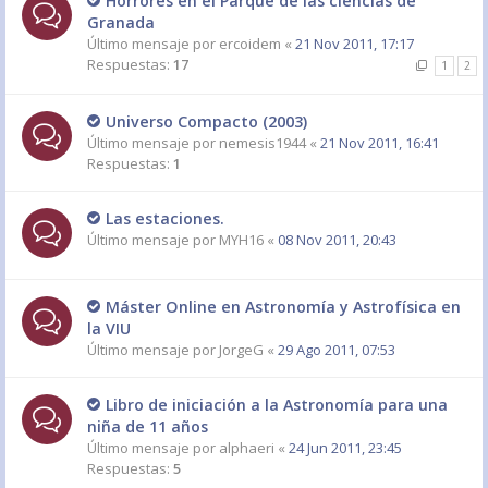
Horrores en el Parque de las ciencias de
Granada
Último mensaje por
ercoidem
«
21 Nov 2011, 17:17
Respuestas:
17
1
2
Universo Compacto (2003)
Último mensaje por
nemesis1944
«
21 Nov 2011, 16:41
Respuestas:
1
Las estaciones.
Último mensaje por
MYH16
«
08 Nov 2011, 20:43
Máster Online en Astronomía y Astrofísica en
la VIU
Último mensaje por
JorgeG
«
29 Ago 2011, 07:53
Libro de iniciación a la Astronomía para una
niña de 11 años
Último mensaje por
alphaeri
«
24 Jun 2011, 23:45
Respuestas:
5