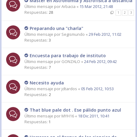
Máster en Astronomía y Astrofísica a distancia
Último mensaje por
Arbacia
«
15 Mar 2012, 21:48
Respuestas:
28
1
2
3
Preparando una "charla"
Último mensaje por
Segismundo
«
29 Feb 2012, 11:02
Respuestas:
3
Encuesta para trabajo de instituto
Último mensaje por
GONZALO
«
24 Feb 2012, 09:42
Respuestas:
7
Necesito ayuda
Último mensaje por
jdtardos
«
05 Feb 2012, 10:53
Respuestas:
2
That blue pale dot . Ese pálido punto azul
Último mensaje por
MYH16
«
18 Dic 2011, 10:41
Respuestas:
1