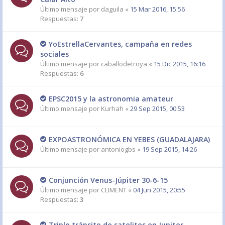
Último mensaje por
daguila
«
15 Mar 2016, 15:56
Respuestas:
7
YoEstrellaCervantes, campaña en redes
sociales
Último mensaje por
caballodetroya
«
15 Dic 2015, 16:16
Respuestas:
6
EPSC2015 y la astronomia amateur
Último mensaje por
Kurhah
«
29 Sep 2015, 00:53
EXPOASTRONÓMICA EN YEBES (GUADALAJARA)
Último mensaje por
antoniogbs
«
19 Sep 2015, 14:26
Conjunción Venus-Júpiter 30-6-15
Último mensaje por
CLIMENT
«
04 Jun 2015, 20:55
Respuestas:
3
Triple tránsito de satelites en Jupiter.