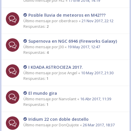
Último mensaje por
Fitz
«
17 Ene 2018, 14:19
Posible lluvia de meteoros en M42???
Último mensaje por
ciberdraco
«
21 Nov 2017, 22:12
Respuestas:
2
Supernova en NGC 6946 (Fireworks Galaxy)
Último mensaje por
J30
«
19 May 2017, 12:47
Respuestas:
4
I KDADA ASTROCIEZA 2017.
Último mensaje por
Jose Angel
«
10 May 2017, 21:30
Respuestas:
1
El mundo gira
Último mensaje por
Narvolant
«
16 Abr 2017, 11:39
Respuestas:
1
Iridium 22 con doble destello
Último mensaje por
DonQuijote
«
26 Mar 2017, 18:37