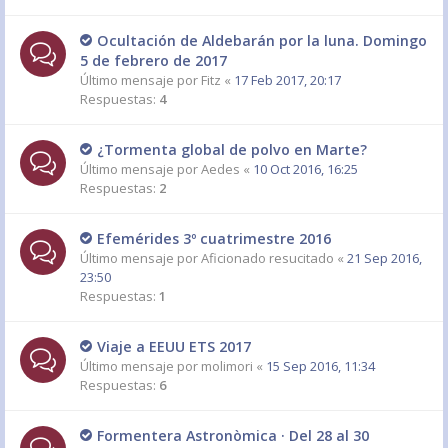
Ocultación de Aldebarán por la luna. Domingo
5 de febrero de 2017
Último mensaje por
Fitz
«
17 Feb 2017, 20:17
Respuestas:
4
¿Tormenta global de polvo en Marte?
Último mensaje por
Aedes
«
10 Oct 2016, 16:25
Respuestas:
2
Efemérides 3º cuatrimestre 2016
Último mensaje por
Aficionado resucitado
«
21 Sep 2016,
23:50
Respuestas:
1
Viaje a EEUU ETS 2017
Último mensaje por
molimori
«
15 Sep 2016, 11:34
Respuestas:
6
Formentera Astronòmica · Del 28 al 30