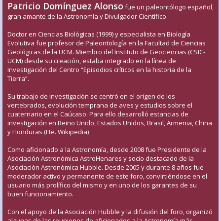
Patricio Domínguez Alonso
fue un paleontólogo español,
gran amante de la Astronomía y Divulgador Científico.
Doctor en Ciencias Biológicas (1999) y especialista en Biología
Evolutiva fue profesor de Paleontología en la Facultad de Ciencias
Geológicas de la UCM. Miembro del Instituto de Geociencias (CSIC-
UCM) desde su creación, estaba integrado en la línea de
Investigación del Centro “Episodios críticos en la historia de la
Tierra”.
Su trabajo de investigación se centró en el origen de los
vertebrados, evolución temprana de aves y estudios sobre el
cuaternario en el Caúcaso. Para ello desarrolló estancias de
investigación en Reino Unido, Estados Unidos, Brasil, Armenia, China
y Honduras (Fte. Wikipedia)
Como aficionado a la Astronomía, desde 2008 fue Presidente de la
Asociación Astronómica AstroHenares y socio destacado de la
Asociación Astronómica Hubble. Desde 2005 y durante 8 años fue
moderador activo y permanente de este foro, convirtiéndose en el
usuario más prolífico del mismo y en uno de los garantes de su
buen funcionamiento.
Con el apoyo de la Asociación Hubble y la difusión del foro, organizó
algunas de las reuniones de aficionados a la Astronomía más