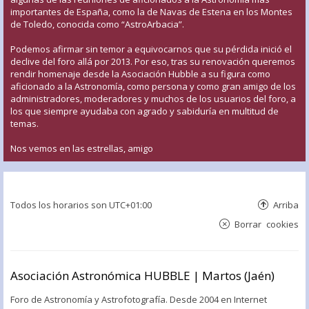
importantes de España, como la de Navas de Estena en los Montes
de Toledo, conocida como “AstroArbacia”.
Podemos afirmar sin temor a equivocarnos que su pérdida inició el
declive del foro allá por 2013. Por eso, tras su renovación queremos
rendir homenaje desde la Asociación Hubble a su figura como
aficionado a la Astronomía, como persona y como gran amigo de los
administradores, moderadores y muchos de los usuarios del foro, a
los que siempre ayudaba con agrado y sabiduría en multitud de
temas.
Nos vemos en las estrellas, amigo
Todos los horarios son
UTC+01:00
Arriba
Borrar cookies
Asociación Astronómica HUBBLE | Martos (Jaén)
Foro de Astronomía y Astrofotografía. Desde 2004 en Internet