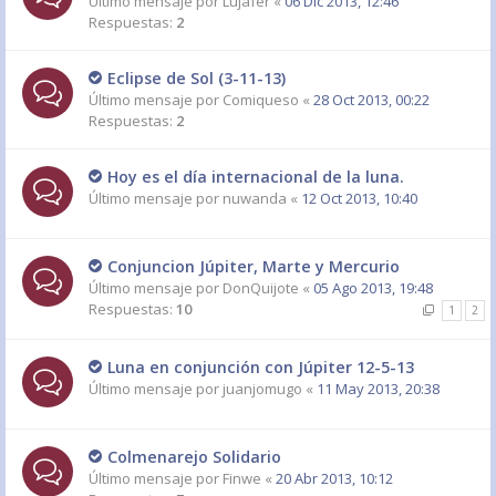
Último mensaje por
Lujafer
«
06 Dic 2013, 12:46
Respuestas:
2
Eclipse de Sol (3-11-13)
Último mensaje por
Comiqueso
«
28 Oct 2013, 00:22
Respuestas:
2
Hoy es el día internacional de la luna.
Último mensaje por
nuwanda
«
12 Oct 2013, 10:40
Conjuncion Júpiter, Marte y Mercurio
Último mensaje por
DonQuijote
«
05 Ago 2013, 19:48
Respuestas:
10
1
2
Luna en conjunción con Júpiter 12-5-13
Último mensaje por
juanjomugo
«
11 May 2013, 20:38
Colmenarejo Solidario
Último mensaje por
Finwe
«
20 Abr 2013, 10:12