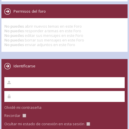
Permisos del foro
No puedes
abrir nuevos temas en este Foro
No puedes
responder a temas en este Foro
No puedes
editar sus mensajes en este Foro
No puedes
borrar sus mensajes en este Foro
No puedes
enviar adjuntos en este Foro
Identificarse
Olvidé mi contraseña
Recordar
Ocultar mi estado de conexión en esta sesión