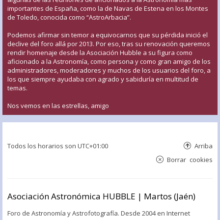
importantes de España, como la de Navas de Estena en los Montes
de Toledo, conocida como “AstroArbacia”.
Podemos afirmar sin temor a equivocarnos que su pérdida inició el
declive del foro allá por 2013. Por eso, tras su renovación queremos
rendir homenaje desde la Asociación Hubble a su figura como
aficionado a la Astronomía, como persona y como gran amigo de los
administradores, moderadores y muchos de los usuarios del foro, a
los que siempre ayudaba con agrado y sabiduría en multitud de
temas.
Nos vemos en las estrellas, amigo
Todos los horarios son
UTC+01:00
Arriba
Borrar cookies
Asociación Astronómica HUBBLE | Martos (Jaén)
Foro de Astronomía y Astrofotografía. Desde 2004 en Internet