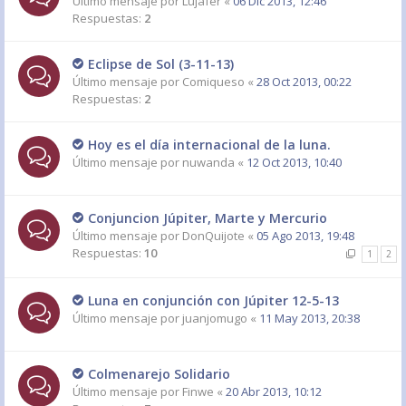
Último mensaje por
Lujafer
«
06 Dic 2013, 12:46
Respuestas:
2
Eclipse de Sol (3-11-13)
Último mensaje por
Comiqueso
«
28 Oct 2013, 00:22
Respuestas:
2
Hoy es el día internacional de la luna.
Último mensaje por
nuwanda
«
12 Oct 2013, 10:40
Conjuncion Júpiter, Marte y Mercurio
Último mensaje por
DonQuijote
«
05 Ago 2013, 19:48
Respuestas:
10
1
2
Luna en conjunción con Júpiter 12-5-13
Último mensaje por
juanjomugo
«
11 May 2013, 20:38
Colmenarejo Solidario
Último mensaje por
Finwe
«
20 Abr 2013, 10:12