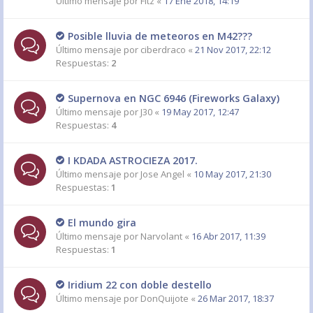
Último mensaje por
Fitz
«
17 Ene 2018, 14:19
Posible lluvia de meteoros en M42???
Último mensaje por
ciberdraco
«
21 Nov 2017, 22:12
Respuestas:
2
Supernova en NGC 6946 (Fireworks Galaxy)
Último mensaje por
J30
«
19 May 2017, 12:47
Respuestas:
4
I KDADA ASTROCIEZA 2017.
Último mensaje por
Jose Angel
«
10 May 2017, 21:30
Respuestas:
1
El mundo gira
Último mensaje por
Narvolant
«
16 Abr 2017, 11:39
Respuestas:
1
Iridium 22 con doble destello
Último mensaje por
DonQuijote
«
26 Mar 2017, 18:37