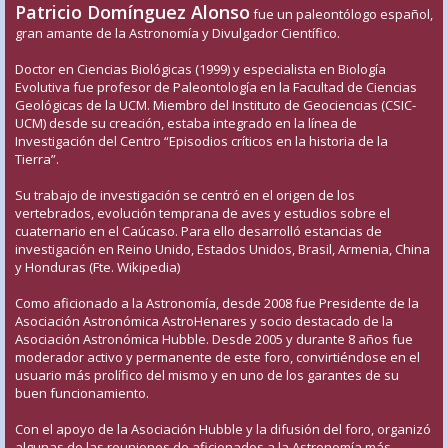
Patricio Domínguez Alonso
fue un paleontólogo español,
gran amante de la Astronomía y Divulgador Científico.
Doctor en Ciencias Biológicas (1999) y especialista en Biología
Evolutiva fue profesor de Paleontología en la Facultad de Ciencias
Geológicas de la UCM. Miembro del Instituto de Geociencias (CSIC-
UCM) desde su creación, estaba integrado en la línea de
Investigación del Centro “Episodios críticos en la historia de la
Tierra”.
Su trabajo de investigación se centró en el origen de los
vertebrados, evolución temprana de aves y estudios sobre el
cuaternario en el Caúcaso. Para ello desarrolló estancias de
investigación en Reino Unido, Estados Unidos, Brasil, Armenia, China
y Honduras (Fte. Wikipedia)
Como aficionado a la Astronomía, desde 2008 fue Presidente de la
Asociación Astronómica AstroHenares y socio destacado de la
Asociación Astronómica Hubble. Desde 2005 y durante 8 años fue
moderador activo y permanente de este foro, convirtiéndose en el
usuario más prolífico del mismo y en uno de los garantes de su
buen funcionamiento.
Con el apoyo de la Asociación Hubble y la difusión del foro, organizó
algunas de las reuniones de aficionados a la Astronomía más