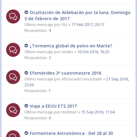
Ocultación de Aldebarán por la luna. Domingo
5 de febrero de 2017
Último mensaje por
Fitz
«
17 Feb 2017, 20:17
Respuestas:
4
¿Tormenta global de polvo en Marte?
Último mensaje por
Aedes
«
10 Oct 2016, 16:25
Respuestas:
2
Efemérides 3º cuatrimestre 2016
Último mensaje por
Aficionado resucitado
«
21 Sep 2016,
23:50
Respuestas:
1
Viaje a EEUU ETS 2017
Último mensaje por
molimori
«
15 Sep 2016, 11:34
Respuestas:
6
Formentera Astronòmica · Del 28 al 30