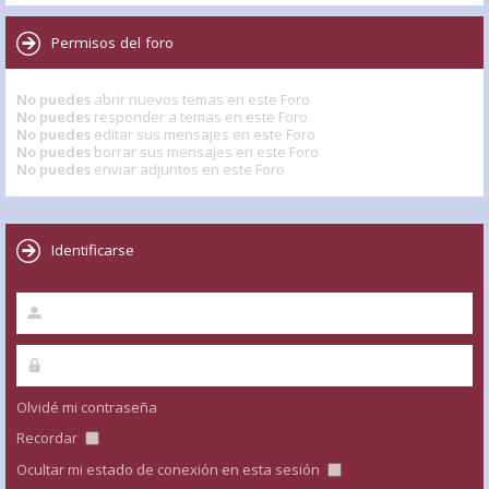
Permisos del foro
No puedes
abrir nuevos temas en este Foro
No puedes
responder a temas en este Foro
No puedes
editar sus mensajes en este Foro
No puedes
borrar sus mensajes en este Foro
No puedes
enviar adjuntos en este Foro
Identificarse
Olvidé mi contraseña
Recordar
Ocultar mi estado de conexión en esta sesión