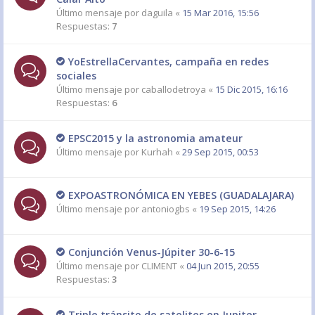
Último mensaje por
daguila
«
15 Mar 2016, 15:56
Respuestas:
7
YoEstrellaCervantes, campaña en redes
sociales
Último mensaje por
caballodetroya
«
15 Dic 2015, 16:16
Respuestas:
6
EPSC2015 y la astronomia amateur
Último mensaje por
Kurhah
«
29 Sep 2015, 00:53
EXPOASTRONÓMICA EN YEBES (GUADALAJARA)
Último mensaje por
antoniogbs
«
19 Sep 2015, 14:26
Conjunción Venus-Júpiter 30-6-15
Último mensaje por
CLIMENT
«
04 Jun 2015, 20:55
Respuestas:
3
Triple tránsito de satelites en Jupiter.