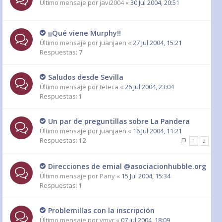
Último mensaje por
javi2004
«
30 Jul 2004, 20:51
¡¡Qué viene Murphy!!
Último mensaje por
juanjaen
«
27 Jul 2004, 15:21
Respuestas:
7
Saludos desde Sevilla
Último mensaje por
teteca
«
26 Jul 2004, 23:04
Respuestas:
1
Un par de preguntillas sobre La Pandera
Último mensaje por
juanjaen
«
16 Jul 2004, 11:21
Respuestas:
12
1
2
Direcciones de emial @asociacionhubble.org
Último mensaje por
Pany
«
15 Jul 2004, 15:34
Respuestas:
1
Problemillas con la inscripción
Último mensaje por
ymyr
«
07 Jul 2004, 18:09