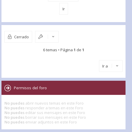
Cerrado
6 temas • Página
1
de
1
Ir a
Permisos del foro
No puedes
abrir nuevos temas en este Foro
No puedes
responder a temas en este Foro
No puedes
editar sus mensajes en este Foro
No puedes
borrar sus mensajes en este Foro
No puedes
enviar adjuntos en este Foro