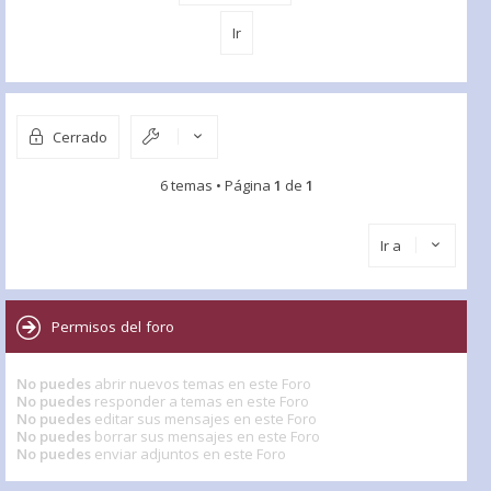
Cerrado
6 temas • Página
1
de
1
Ir a
Permisos del foro
No puedes
abrir nuevos temas en este Foro
No puedes
responder a temas en este Foro
No puedes
editar sus mensajes en este Foro
No puedes
borrar sus mensajes en este Foro
No puedes
enviar adjuntos en este Foro