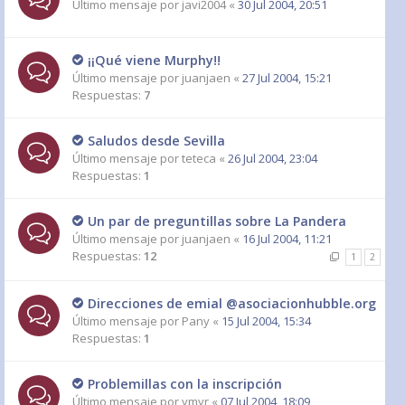
Último mensaje por
javi2004
«
30 Jul 2004, 20:51
¡¡Qué viene Murphy!!
Último mensaje por
juanjaen
«
27 Jul 2004, 15:21
Respuestas:
7
Saludos desde Sevilla
Último mensaje por
teteca
«
26 Jul 2004, 23:04
Respuestas:
1
Un par de preguntillas sobre La Pandera
Último mensaje por
juanjaen
«
16 Jul 2004, 11:21
Respuestas:
12
1
2
Direcciones de emial @asociacionhubble.org
Último mensaje por
Pany
«
15 Jul 2004, 15:34
Respuestas:
1
Problemillas con la inscripción
Último mensaje por
ymyr
«
07 Jul 2004, 18:09