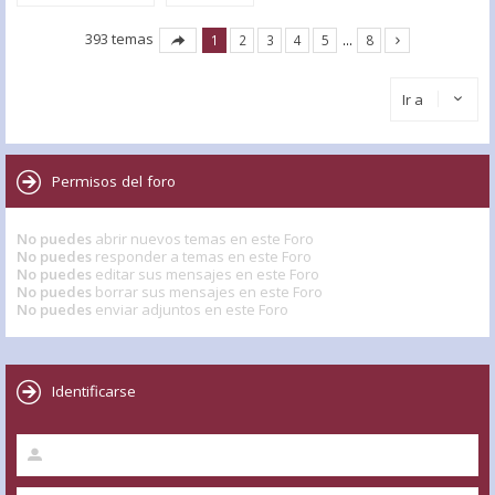
393 temas
1
2
3
4
5
…
8
Ir a
Permisos del foro
No puedes
abrir nuevos temas en este Foro
No puedes
responder a temas en este Foro
No puedes
editar sus mensajes en este Foro
No puedes
borrar sus mensajes en este Foro
No puedes
enviar adjuntos en este Foro
Identificarse