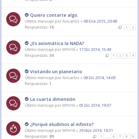
Quiero contarte algo.
Último mensaje por
Avicarlos
«
08 Ene 2015, 20:48
Respuestas:
16
1
2
¿Es axiomática la NADA?
Último mensaje por
MYH16
«
17 Dic 2014, 15:49
Respuestas:
34
1
2
3
4
Visitando un planetario
Último mensaje por
Avicarlos
«
08 Dic 2014, 14:09
Respuestas:
1
La cuarta dimensión
Último mensaje por
MYH16
«
05 Dic 2014, 19:07
¿Porqué eludimos al infinito?
Último mensaje por
MYH16
«
29 Nov 2014, 14:31
Respuestas:
89
1
…
6
7
8
9