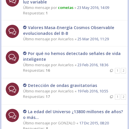
luz variable
Último mensaje por
cometas
«
23 May 2016, 14:09
Respuestas:
1
Valores Masa-Energía Cosmos Observable
evolucionados del B-B
Último mensaje por
Avicarlos
«
25 Mar 2016, 11:29
Por qué no hemos detectado señales de vida
inteligente
Último mensaje por
Avicarlos
«
23 Feb 2016, 18:36
Respuestas:
16
1
2
Detección de ondas gravitatorias
Último mensaje por
Avicarlos
«
19 Feb 2016, 10:55
Respuestas:
17
1
2
La edad del Universo ¿13800 millones de años?
o más...
Último mensaje por
GONZALO
«
17 Dic 2015, 08:20
Respuestas:
8