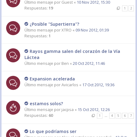
Último mensaje por
Guest
«
10 Nov 2012, 15:30
Respuestas:
19
1
2
¿Posible "Supertierra"?
Último mensaje por
XTRO
«
09 Nov 2012, 01:39
Respuestas:
1
Rayos gamma salen del corazón de la Vía
Láctea
Último mensaje por
Ben
«
20 Oct 2012, 11:46
Expansion acelerada
Último mensaje por
Avicarlos
«
17 Oct 2012, 19:36
estamos solos?
Último mensaje por
jacpsa
«
15 Oct 2012, 12:26
Respuestas:
60
1
…
4
5
6
7
Lo que podríamos ser