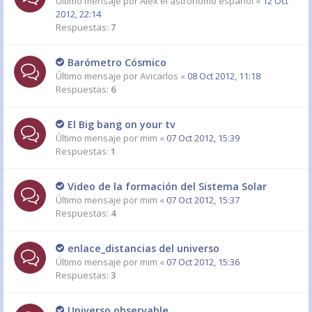
Último mensaje por
Alex el astrónomo español
«
12 Oct
2012, 22:14
Respuestas:
7
Barómetro Cósmico
Último mensaje por
Avicarlos
«
08 Oct 2012, 11:18
Respuestas:
6
El Big bang on your tv
Último mensaje por
mim
«
07 Oct 2012, 15:39
Respuestas:
1
Video de la formación del Sistema Solar
Último mensaje por
mim
«
07 Oct 2012, 15:37
Respuestas:
4
enlace_distancias del universo
Último mensaje por
mim
«
07 Oct 2012, 15:36
Respuestas:
3
Universo observable