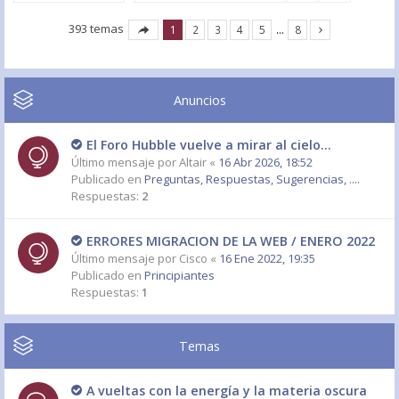
393 temas
1
2
3
4
5
…
8
Anuncios
El Foro Hubble vuelve a mirar al cielo...
Último mensaje por
Altair
«
16 Abr 2026, 18:52
Publicado en
Preguntas, Respuestas, Sugerencias, ....
Respuestas:
2
ERRORES MIGRACION DE LA WEB / ENERO 2022
Último mensaje por
Cisco
«
16 Ene 2022, 19:35
Publicado en
Principiantes
Respuestas:
1
Temas
A vueltas con la energía y la materia oscura