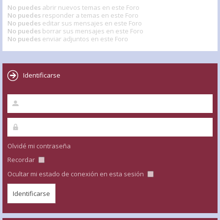
No puedes
abrir nuevos temas en este Foro
No puedes
responder a temas en este Foro
No puedes
editar sus mensajes en este Foro
No puedes
borrar sus mensajes en este Foro
No puedes
enviar adjuntos en este Foro
Identificarse
Olvidé mi contraseña
Recordar
Ocultar mi estado de conexión en esta sesión