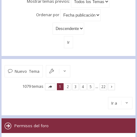
Mostrar temas previos:
Ordenar por
Nuevo Tema
1079 temas
1
2
3
4
5
…
22
Ir a
Permisos del foro