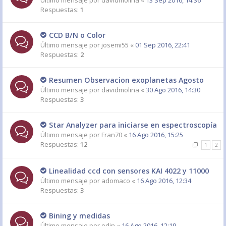
Último mensaje por
davidmolina
«
13 Sep 2016, 14:36
Respuestas:
1
CCD B/N o Color
Último mensaje por
josemi55
«
01 Sep 2016, 22:41
Respuestas:
2
Resumen Observacion exoplanetas Agosto
Último mensaje por
davidmolina
«
30 Ago 2016, 14:30
Respuestas:
3
Star Analyzer para iniciarse en espectroscopía
Último mensaje por
Fran70
«
16 Ago 2016, 15:25
Respuestas:
12
1
2
Linealidad ccd con sensores KAI 4022 y 11000
Último mensaje por
adomaco
«
16 Ago 2016, 12:34
Respuestas:
3
Bining y medidas
Último mensaje por
odin
«
16 Ago 2016, 12:19