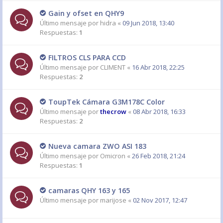
Gain y ofset en QHY9
Último mensaje por
hidra
«
09 Jun 2018, 13:40
Respuestas:
1
FILTROS CLS PARA CCD
Último mensaje por
CLIMENT
«
16 Abr 2018, 22:25
Respuestas:
2
ToupTek Cámara G3M178C Color
Último mensaje por
thecrow
«
08 Abr 2018, 16:33
Respuestas:
2
Nueva camara ZWO ASI 183
Último mensaje por
Omicron
«
26 Feb 2018, 21:24
Respuestas:
1
camaras QHY 163 y 165
Último mensaje por
marijose
«
02 Nov 2017, 12:47