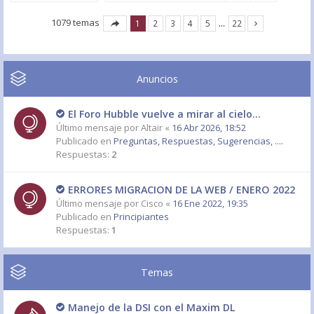
1079 temas
1
2
3
4
5
…
22
Anuncios
El Foro Hubble vuelve a mirar al cielo...
Último mensaje por
Altair
«
16 Abr 2026, 18:52
Publicado en
Preguntas, Respuestas, Sugerencias, ....
Respuestas:
2
ERRORES MIGRACION DE LA WEB / ENERO 2022
Último mensaje por
Cisco
«
16 Ene 2022, 19:35
Publicado en
Principiantes
Respuestas:
1
Temas
Manejo de la DSI con el Maxim DL