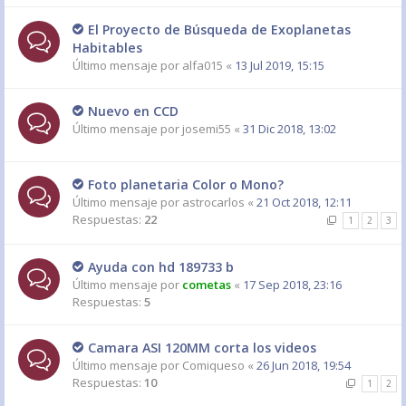
El Proyecto de Búsqueda de Exoplanetas
Habitables
Último mensaje por
alfa015
«
13 Jul 2019, 15:15
Nuevo en CCD
Último mensaje por
josemi55
«
31 Dic 2018, 13:02
Foto planetaria Color o Mono?
Último mensaje por
astrocarlos
«
21 Oct 2018, 12:11
Respuestas:
22
1
2
3
Ayuda con hd 189733 b
Último mensaje por
cometas
«
17 Sep 2018, 23:16
Respuestas:
5
Camara ASI 120MM corta los videos
Último mensaje por
Comiqueso
«
26 Jun 2018, 19:54
Respuestas:
10
1
2