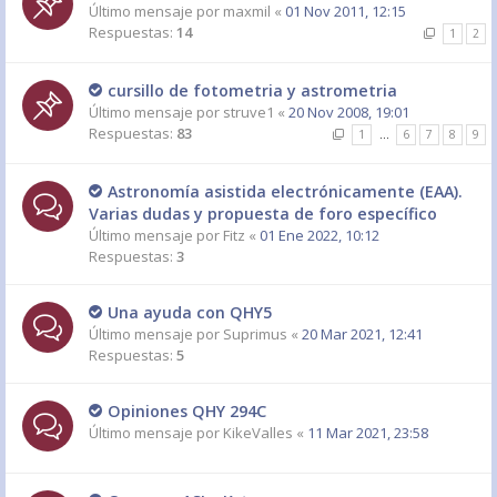
Último mensaje por
maxmil
«
01 Nov 2011, 12:15
Respuestas:
14
1
2
cursillo de fotometria y astrometria
Último mensaje por
struve1
«
20 Nov 2008, 19:01
Respuestas:
83
1
…
6
7
8
9
Astronomía asistida electrónicamente (EAA).
Varias dudas y propuesta de foro específico
Último mensaje por
Fitz
«
01 Ene 2022, 10:12
Respuestas:
3
Una ayuda con QHY5
Último mensaje por
Suprimus
«
20 Mar 2021, 12:41
Respuestas:
5
Opiniones QHY 294C
Último mensaje por
KikeValles
«
11 Mar 2021, 23:58