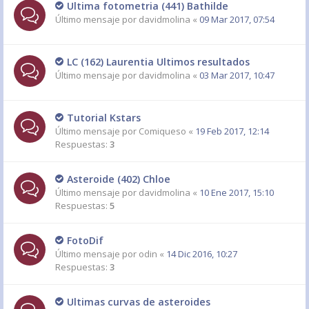
Ultima fotometria (441) Bathilde
Último mensaje por
davidmolina
«
09 Mar 2017, 07:54
LC (162) Laurentia Ultimos resultados
Último mensaje por
davidmolina
«
03 Mar 2017, 10:47
Tutorial Kstars
Último mensaje por
Comiqueso
«
19 Feb 2017, 12:14
Respuestas:
3
Asteroide (402) Chloe
Último mensaje por
davidmolina
«
10 Ene 2017, 15:10
Respuestas:
5
FotoDif
Último mensaje por
odin
«
14 Dic 2016, 10:27
Respuestas:
3
Ultimas curvas de asteroides