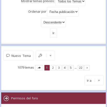
Mostrar temas previos:
Ordenar por
Nuevo Tema
1079 temas
1
2
3
4
5
…
22
Ir a
Permisos del foro