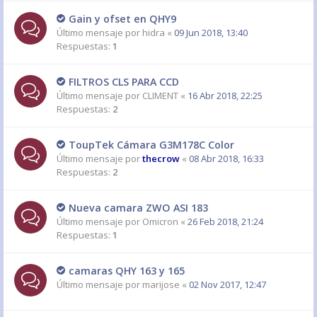
Gain y ofset en QHY9
Último mensaje por
hidra
«
09 Jun 2018, 13:40
Respuestas:
1
FILTROS CLS PARA CCD
Último mensaje por
CLIMENT
«
16 Abr 2018, 22:25
Respuestas:
2
ToupTek Cámara G3M178C Color
Último mensaje por
thecrow
«
08 Abr 2018, 16:33
Respuestas:
2
Nueva camara ZWO ASI 183
Último mensaje por
Omicron
«
26 Feb 2018, 21:24
Respuestas:
1
camaras QHY 163 y 165
Último mensaje por
marijose
«
02 Nov 2017, 12:47