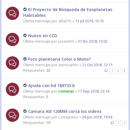
El Proyecto de Búsqueda de Exoplanetas
Habitables
Último mensaje por
alfa015
«
13 Jul 2019, 15:15
Nuevo en CCD
Último mensaje por
josemi55
«
31 Dic 2018, 13:02
Foto planetaria Color o Mono?
Último mensaje por
astrocarlos
«
21 Oct 2018, 12:11
Respuestas:
22
1
2
3
Ayuda con hd 189733 b
Último mensaje por
cometas
«
17 Sep 2018, 23:16
Respuestas:
5
Camara ASI 120MM corta los videos
Último mensaje por
Comiqueso
«
26 Jun 2018, 19:54
Respuestas:
10
1
2