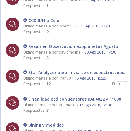
Último mensaje por
davidmolina
«
13 Sep 2016, 14:36
Respuestas:
1
CCD B/N o Color
Último mensaje por
josemi55
«
01 Sep 2016, 22:41
Respuestas:
2
Resumen Observacion exoplanetas Agosto
Último mensaje por
davidmolina
«
30 Ago 2016, 14:30
Respuestas:
3
Star Analyzer para iniciarse en espectroscopía
Último mensaje por
Fran70
«
16 Ago 2016, 15:25
Respuestas:
12
1
2
Linealidad ccd con sensores KAI 4022 y 11000
Último mensaje por
adomaco
«
16 Ago 2016, 12:34
Respuestas:
3
Bining y medidas
Último mensaje por
odin
«
16 Ago 2016, 12:19