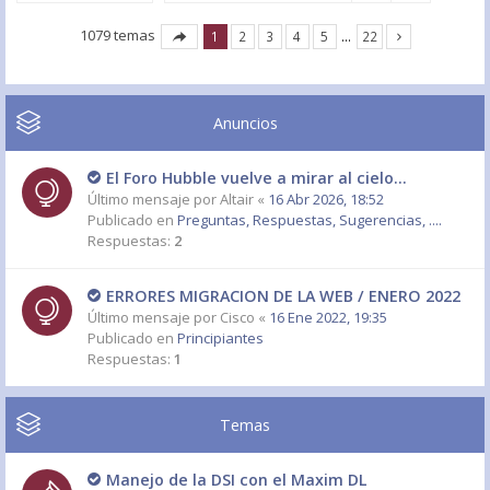
1079 temas
1
2
3
4
5
…
22
Anuncios
El Foro Hubble vuelve a mirar al cielo...
Último mensaje por
Altair
«
16 Abr 2026, 18:52
Publicado en
Preguntas, Respuestas, Sugerencias, ....
Respuestas:
2
ERRORES MIGRACION DE LA WEB / ENERO 2022
Último mensaje por
Cisco
«
16 Ene 2022, 19:35
Publicado en
Principiantes
Respuestas:
1
Temas
Manejo de la DSI con el Maxim DL