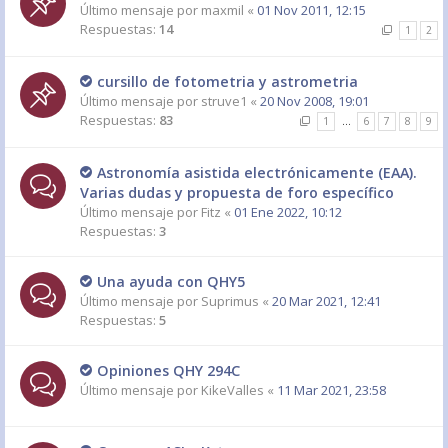
Último mensaje por
maxmil
«
01 Nov 2011, 12:15
Respuestas:
14
1
2
cursillo de fotometria y astrometria
Último mensaje por
struve1
«
20 Nov 2008, 19:01
Respuestas:
83
1
…
6
7
8
9
Astronomía asistida electrónicamente (EAA).
Varias dudas y propuesta de foro específico
Último mensaje por
Fitz
«
01 Ene 2022, 10:12
Respuestas:
3
Una ayuda con QHY5
Último mensaje por
Suprimus
«
20 Mar 2021, 12:41
Respuestas:
5
Opiniones QHY 294C
Último mensaje por
KikeValles
«
11 Mar 2021, 23:58