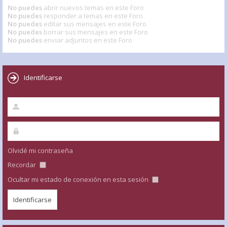
No puedes
abrir nuevos temas en este Foro
No puedes
responder a temas en este Foro
No puedes
editar sus mensajes en este Foro
No puedes
borrar sus mensajes en este Foro
No puedes
enviar adjuntos en este Foro
Identificarse
Olvidé mi contraseña
Recordar
Ocultar mi estado de conexión en esta sesión