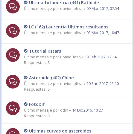
Ultima fotometria (441) Bathilde
Último mensaje por
davidmolina
«
09 Mar 2017, 07:54
LC (162) Laurentia Ultimos resultados
Último mensaje por
davidmolina
«
03 Mar 2017, 10:47
Tutorial Kstars
Último mensaje por
Comiqueso
«
19 Feb 2017, 12:14
Respuestas:
3
Asteroide (402) Chloe
Último mensaje por
davidmolina
«
10 Ene 2017, 15:10
Respuestas:
5
FotoDif
Último mensaje por
odin
«
14 Dic 2016, 10:27
Respuestas:
3
Ultimas curvas de asteroides