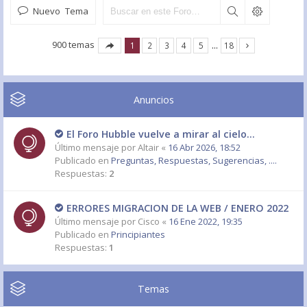
Nuevo Tema
900 temas
1
2
3
4
5
…
18
Anuncios
El Foro Hubble vuelve a mirar al cielo...
Último mensaje por
Altair
«
16 Abr 2026, 18:52
Publicado en
Preguntas, Respuestas, Sugerencias, ....
Respuestas:
2
ERRORES MIGRACION DE LA WEB / ENERO 2022
Último mensaje por
Cisco
«
16 Ene 2022, 19:35
Publicado en
Principiantes
Respuestas:
1
Temas