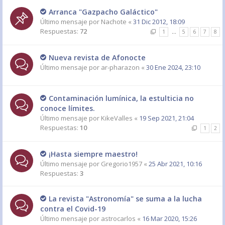
Arranca "Gazpacho Galáctico"
Último mensaje por
Nachote
«
31 Dic 2012, 18:09
Respuestas:
72
1
…
5
6
7
8
Nueva revista de Afonocte
Último mensaje por
ar-pharazon
«
30 Ene 2024, 23:10
Contaminación lumínica, la estulticia no
conoce límites.
Último mensaje por
KikeValles
«
19 Sep 2021, 21:04
Respuestas:
10
1
2
¡Hasta siempre maestro!
Último mensaje por
Gregorio1957
«
25 Abr 2021, 10:16
Respuestas:
3
La revista "Astronomía" se suma a la lucha
contra el Covid-19
Último mensaje por
astrocarlos
«
16 Mar 2020, 15:26