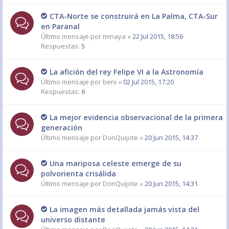
CTA-Norte se construirá en La Palma, CTA-Sur
en Paranal
Último mensaje por
minaya
«
22 Jul 2015, 18:56
Respuestas:
5
La afición del rey Felipe VI a la Astronomía
Último mensaje por
beni
«
02 Jul 2015, 17:20
Respuestas:
6
La mejor evidencia observacional de la primera
generación
Último mensaje por
DonQuijote
«
20 Jun 2015, 14:37
Una mariposa celeste emerge de su
polvorienta crisálida
Último mensaje por
DonQuijote
«
20 Jun 2015, 14:31
La imagen más detallada jamás vista del
universo distante