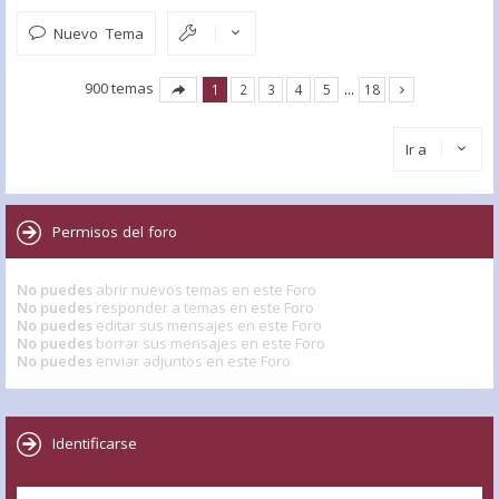
Nuevo Tema
900 temas
1
2
3
4
5
…
18
Ir a
Permisos del foro
No puedes
abrir nuevos temas en este Foro
No puedes
responder a temas en este Foro
No puedes
editar sus mensajes en este Foro
No puedes
borrar sus mensajes en este Foro
No puedes
enviar adjuntos en este Foro
Identificarse