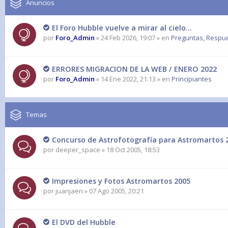
Anuncios
El Foro Hubble vuelve a mirar al cielo...
por
Foro_Admin
» 24 Feb 2026, 19:07 » en
Preguntas, Respues
ERRORES MIGRACION DE LA WEB / ENERO 2022
por
Foro_Admin
» 14 Ene 2022, 21:13 » en
Principiantes
Temas
Concurso de Astrofotografía para Astromartos 
por
deeper_space
» 18 Oct 2005, 18:53
Impresiones y Fotos Astromartos 2005
por
juanjaen
» 07 Ago 2005, 20:21
El DVD del Hubble