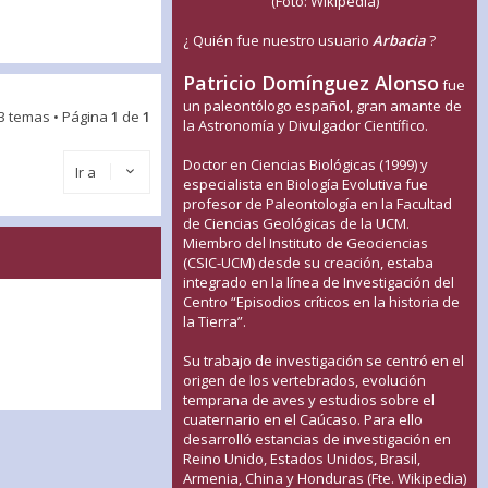
(Foto: Wikipedia)
¿ Quién fue nuestro usuario
Arbacia
?
Patricio Domínguez Alonso
fue
un paleontólogo español, gran amante de
3 temas • Página
1
de
1
la Astronomía y Divulgador Científico.
Doctor en Ciencias Biológicas (1999) y
Ir a
especialista en Biología Evolutiva fue
profesor de Paleontología en la Facultad
de Ciencias Geológicas de la UCM.
Miembro del Instituto de Geociencias
(CSIC-UCM) desde su creación, estaba
integrado en la línea de Investigación del
Centro “Episodios críticos en la historia de
la Tierra”.
Su trabajo de investigación se centró en el
origen de los vertebrados, evolución
temprana de aves y estudios sobre el
cuaternario en el Caúcaso. Para ello
desarrolló estancias de investigación en
Reino Unido, Estados Unidos, Brasil,
Armenia, China y Honduras (Fte. Wikipedia)