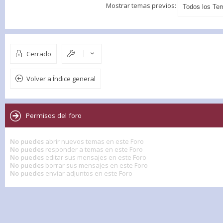
Mostrar temas previos:
Cerrado
Volver a Índice general
Permisos del foro
No puedes
abrir nuevos temas en este Foro
No puedes
responder a temas en este Foro
No puedes
editar sus mensajes en este Foro
No puedes
borrar sus mensajes en este Foro
No puedes
enviar adjuntos en este Foro