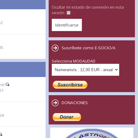
Ocultar mi estado de conexión en esta
sesión
52
35
Suscríbete como E-SOCIO/A
Selecciona MODALIDAD
ace
21
DONACIONES
54