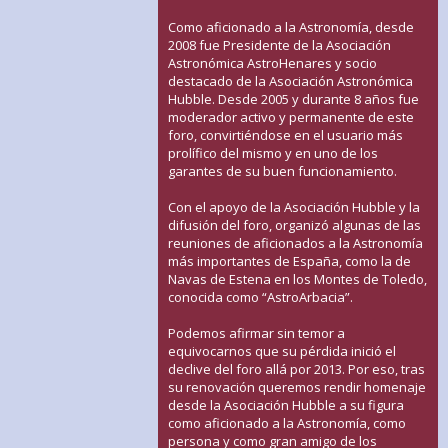
Como aficionado a la Astronomía, desde
2008 fue Presidente de la Asociación
Astronómica AstroHenares y socio
destacado de la Asociación Astronómica
Hubble. Desde 2005 y durante 8 años fue
moderador activo y permanente de este
foro, convirtiéndose en el usuario más
prolífico del mismo y en uno de los
garantes de su buen funcionamiento.
Con el apoyo de la Asociación Hubble y la
difusión del foro, organizó algunas de las
reuniones de aficionados a la Astronomía
más importantes de España, como la de
Navas de Estena en los Montes de Toledo,
conocida como “AstroArbacia”.
Podemos afirmar sin temor a
equivocarnos que su pérdida inició el
declive del foro allá por 2013. Por eso, tras
su renovación queremos rendir homenaje
desde la Asociación Hubble a su figura
como aficionado a la Astronomía, como
persona y como gran amigo de los