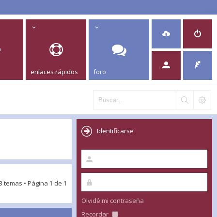
enlaces rápidos
foro
Identificarse
3 temas • Página
1
de
1
Olvidé mi contraseña
Recordar