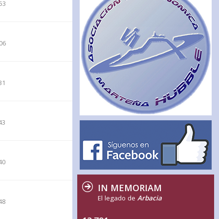
53
06
31
43
40
IN MEMORIAM
El legado de
Arbacia
48