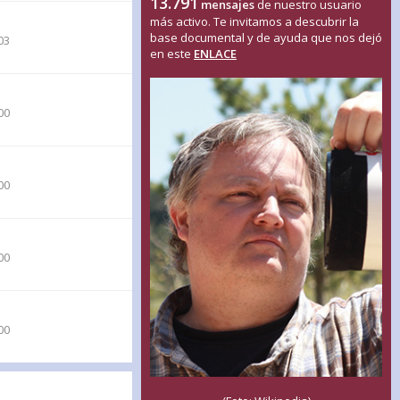
13.791
mensajes
de nuestro usuario
más activo. Te invitamos a descubrir la
base documental y de ayuda que nos dejó
03
en este
ENLACE
00
00
00
00