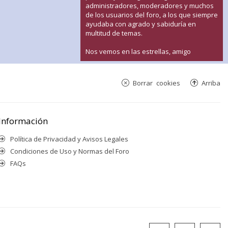
administradores, moderadores y muchos
de los usuarios del foro, a los que siempre
ayudaba con agrado y sabiduría en
multitud de temas.
Nos vemos en las estrellas, amigo
Borrar cookies
Arriba
Información
Política de Privacidad y Avisos Legales
Condiciones de Uso y Normas del Foro
FAQs