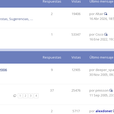
Respuestas
Vistas
Último mensaje
2
19406
por
Altair
16 Abr 2026, 18:
tas, Sugerencias, ....
1
53347
por
Cisco
16 Ene 2022, 19:
Respuestas
Vistas
Último mensaje
2006
9
12905
por
deeper_sp
30 Nov 2005, 09:
37
25476
por
pmisson
11 Sep 2005, 23:
1
2
3
4
2
5717
por
alexdonet