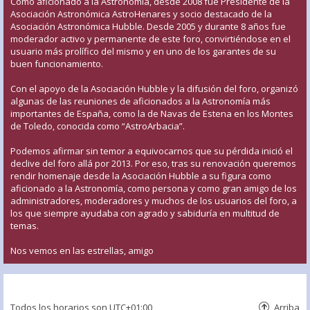
Como aficionado a la Astronomía, desde 2008 fue Presidente de la
Asociación Astronómica AstroHenares y socio destacado de la
Asociación Astronómica Hubble. Desde 2005 y durante 8 años fue
moderador activo y permanente de este foro, convirtiéndose en el
usuario más prolífico del mismo y en uno de los garantes de su
buen funcionamiento.
Con el apoyo de la Asociación Hubble y la difusión del foro, organizó
algunas de las reuniones de aficionados a la Astronomía más
importantes de España, como la de Navas de Estena en los Montes
de Toledo, conocida como “AstroArbacia”.
Podemos afirmar sin temor a equivocarnos que su pérdida inició el
declive del foro allá por 2013. Por eso, tras su renovación queremos
rendir homenaje desde la Asociación Hubble a su figura como
aficionado a la Astronomía, como persona y como gran amigo de los
administradores, moderadores y muchos de los usuarios del foro, a
los que siempre ayudaba con agrado y sabiduría en multitud de
temas.
Nos vemos en las estrellas, amigo
Todos los horarios son
UTC+01:00
Arriba