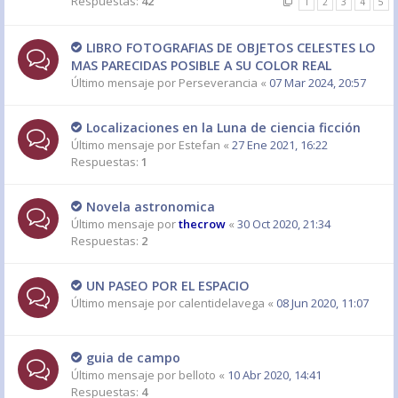
Respuestas:
42
1
2
3
4
5
LIBRO FOTOGRAFIAS DE OBJETOS CELESTES LO
MAS PARECIDAS POSIBLE A SU COLOR REAL
Último mensaje por
Perseverancia
«
07 Mar 2024, 20:57
Localizaciones en la Luna de ciencia ficción
Último mensaje por
Estefan
«
27 Ene 2021, 16:22
Respuestas:
1
Novela astronomica
Último mensaje por
thecrow
«
30 Oct 2020, 21:34
Respuestas:
2
UN PASEO POR EL ESPACIO
Último mensaje por
calentidelavega
«
08 Jun 2020, 11:07
guia de campo
Último mensaje por
belloto
«
10 Abr 2020, 14:41
Respuestas:
4