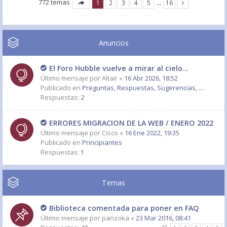
772 temas
1
2
3
4
5
…
16
Anuncios
El Foro Hubble vuelve a mirar al cielo...
Último mensaje por
Altair
«
16 Abr 2026, 18:52
Publicado en
Preguntas, Respuestas, Sugerencias, ....
Respuestas:
2
ERRORES MIGRACION DE LA WEB / ENERO 2022
Último mensaje por
Cisco
«
16 Ene 2022, 19:35
Publicado en
Principiantes
Respuestas:
1
Temas
Biblioteca comentada para poner en FAQ
Último mensaje por
panzoka
«
23 Mar 2016, 08:41