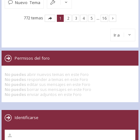
Nuevo Tema
772 temas
1
2
3
4
5
…
16
Ir a
Permisos del foro
No puedes
abrir nuevos temas en este Foro
No puedes
responder a temas en este Foro
No puedes
editar sus mensajes en este Foro
No puedes
borrar sus mensajes en este Foro
No puedes
enviar adjuntos en este Foro
Identificarse