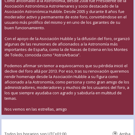
Como aficionado a la Astronomía, desde 2008 fue Presidente de la
Asociación Astronómica AstroHenares y socio destacado de la
Asociación Astronómica Hubble. Desde 2005 y durante 8 años fue
moderador activo y permanente de este foro, convirtiéndose en el
usuario más prolífico del mismo y en uno de los garantes de su
buen funcionamiento.
Con el apoyo de la Asociación Hubble y la difusión del foro, organizó
algunas de las reuniones de aficionados a la Astronomía más
importantes de España, como la de Navas de Estena en los Montes
de Toledo, conocida como “AstroArbacia”.
Podemos afirmar sin temor a equivocarnos que su pérdida inició el
declive del foro allá por 2013. Por eso, tras su renovación queremos
rendir homenaje desde la Asociación Hubble a su figura como
aficionado a la Astronomía, como persona y como gran amigo de los
administradores, moderadores y muchos de los usuarios del foro, a
los que siempre ayudaba con agrado y sabiduría en multitud de
temas.
Nos vemos en las estrellas, amigo
Todos los horarios son
UTC+01:00
Arriba