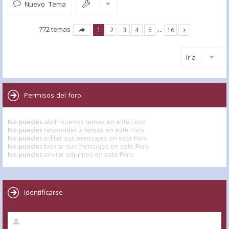
Nuevo Tema
772 temas
1
2
3
4
5
…
16
Ir a
Permisos del foro
No puedes
abrir nuevos temas en este Foro
No puedes
responder a temas en este Foro
No puedes
editar sus mensajes en este Foro
No puedes
borrar sus mensajes en este Foro
No puedes
enviar adjuntos en este Foro
Identificarse