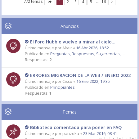
772 temas
1
2
3
4
5
…
16
Anuncios
El Foro Hubble vuelve a mirar al cielo...
Último mensaje por
Altair
«
16 Abr 2026, 18:52
Publicado en
Preguntas, Respuestas, Sugerencias, ....
Respuestas:
2
ERRORES MIGRACION DE LA WEB / ENERO 2022
Último mensaje por
Cisco
«
16 Ene 2022, 19:35
Publicado en
Principiantes
Respuestas:
1
Temas
Biblioteca comentada para poner en FAQ
Último mensaje por
panzoka
«
23 Mar 2016, 08:41