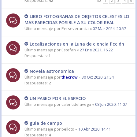
Respuestas:
42
1
2
3
4
5
LIBRO FOTOGRAFIAS DE OBJETOS CELESTES LO
MAS PARECIDAS POSIBLE A SU COLOR REAL
Último mensaje por
Perseverancia
«
07 Mar 2024, 20:57
Localizaciones en la Luna de ciencia ficción
Último mensaje por
Estefan
«
27 Ene 2021, 16:22
Respuestas:
1
Novela astronomica
Último mensaje por
thecrow
«
30 Oct 2020, 21:34
Respuestas:
2
UN PASEO POR EL ESPACIO
Último mensaje por
calentidelavega
«
08 Jun 2020, 11:07
guia de campo
Último mensaje por
belloto
«
10 Abr 2020, 14:41
Respuestas:
4